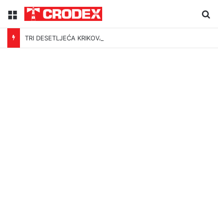
Menu
Tr
TRI DESETLJEĆA KRIKOVA OČAJNIKA