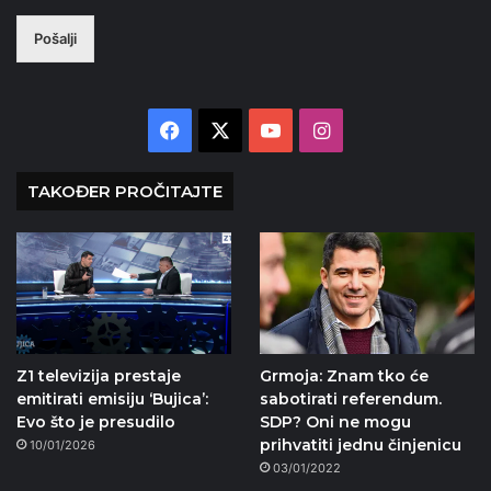
Pošalji
Facebook
X
YouTube
Instagram
TAKOĐER PROČITAJTE
Z1 televizija prestaje
Grmoja: Znam tko će
emitirati emisiju ‘Bujica’:
sabotirati referendum.
Evo što je presudilo
SDP? Oni ne mogu
prihvatiti jednu činjenicu
10/01/2026
03/01/2022