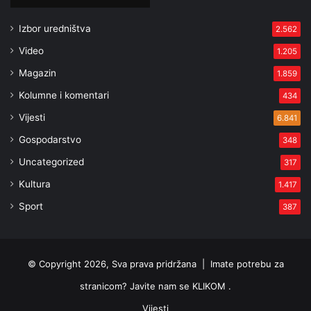
Izbor uredništva
2.562
Video
1.205
Magazin
1.859
Kolumne i komentari
434
Vijesti
6.841
Gospodarstvo
348
Uncategorized
317
Kultura
1.417
Sport
387
© Copyright 2026, Sva prava pridržana |
Imate potrebu za
stranicom? Javite nam se KLIKOM .
Vijesti