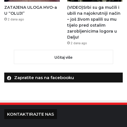
ZATAJENA ULOGA HVO-a
(VIDEO)Srbi su ga mučili i
U “OLUJI”
ubili na najokrutniji način
– još živom spalili su mu
2 dana ago
tijelo pred ostalim
zarobljenicima logora u
Dalju!
2 dana ago
Učitaj više
Zapratite nas na facebooku
KONTAKTIRAJTE NAS