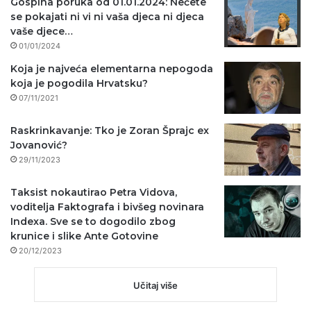
Gospina poruka od 01.01.2024: Nećete
se pokajati ni vi ni vaša djeca ni djeca
vaše djece…
01/01/2024
Koja je najveća elementarna nepogoda
koja je pogodila Hrvatsku?
07/11/2021
Raskrinkavanje: Tko je Zoran Šprajc ex
Jovanović?
29/11/2023
Taksist nokautirao Petra Vidova,
voditelja Faktografa i bivšeg novinara
Indexa. Sve se to dogodilo zbog
krunice i slike Ante Gotovine
20/12/2023
Učitaj više