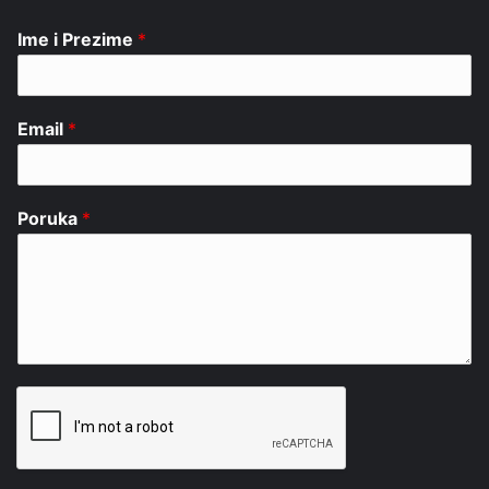
Ime i Prezime
*
Email
*
Poruka
*