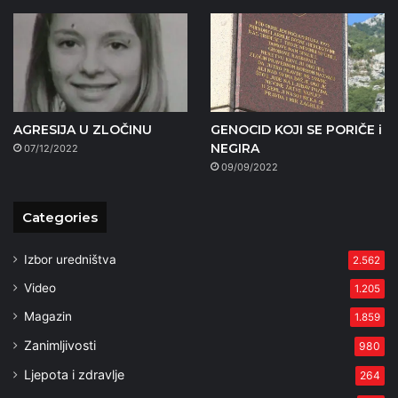
AGRESIJA U ZLOČINU
GENOCID KOJI SE PORIČE i
NEGIRA
07/12/2022
09/09/2022
Categories
Izbor uredništva
2.562
Video
1.205
Magazin
1.859
Zanimljivosti
980
Ljepota i zdravlje
264