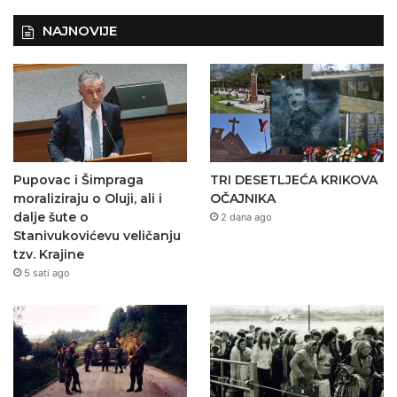
NAJNOVIJE
Pupovac i Šimpraga
TRI DESETLJEĆA KRIKOVA
moraliziraju o Oluji, ali i
OČAJNIKA
dalje šute o
2 dana ago
Stanivukovićevu veličanju
tzv. Krajine
5 sati ago