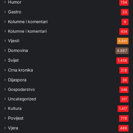
Humor
154
Gastro
33
Kolumne i komentari
9
Kolumne i komentari
434
Vijesti
6.841
Domovina
4.987
Svijet
1.458
Crna kronika
218
Dijaspora
36
Gospodarstvo
348
Uncategorized
317
Kultura
1.417
Povijest
778
Vjera
489