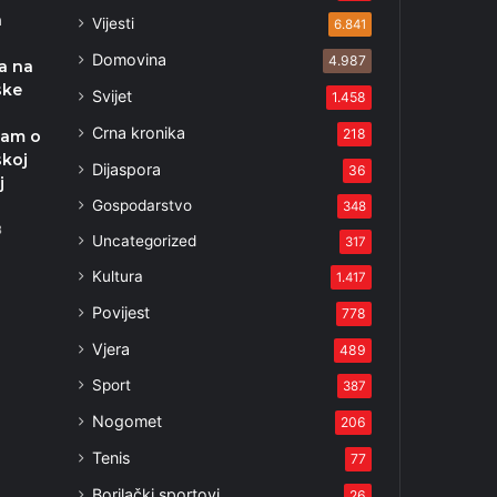
a
Vijesti
6.841
Domovina
4.987
a na
ske
Svijet
1.458
Crna kronika
218
sam o
skoj
Dijaspora
36
j
Gospodarstvo
348
3
Uncategorized
317
Kultura
1.417
Povijest
778
Vjera
489
Sport
387
Nogomet
206
Tenis
77
Borilački sportovi
26