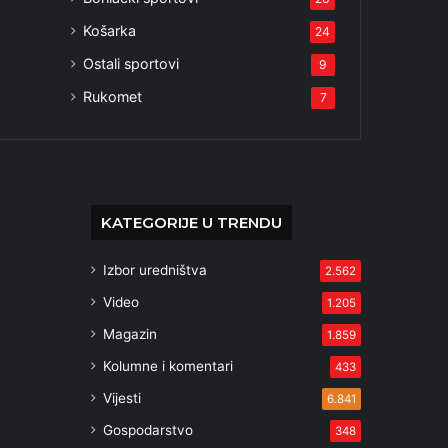
Košarka
24
Ostali sportovi
9
Rukomet
7
KATEGORIJE U TRENDU
Izbor uredništva
2.562
Video
1.205
Magazin
1.859
Kolumne i komentari
433
Vijesti
6.841
Gospodarstvo
348