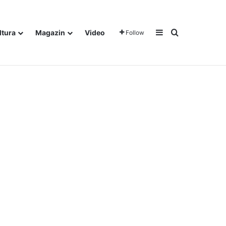
Sidebar
Traži
ltura
Magazin
Video
Follow