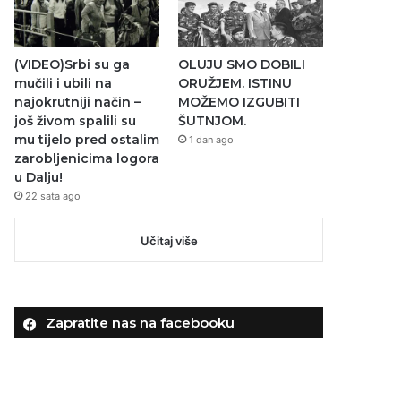
(VIDEO)Srbi su ga
OLUJU SMO DOBILI
mučili i ubili na
ORUŽJEM. ISTINU
najokrutniji način –
MOŽEMO IZGUBITI
još živom spalili su
ŠUTNJOM.
mu tijelo pred ostalim
1 dan ago
zarobljenicima logora
u Dalju!
22 sata ago
Učitaj više
Zapratite nas na facebooku