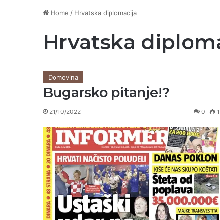
Home
/
Hrvatska diplomacija
Hrvatska diplom
Domovina
Bugarsko pitanje!?
21/10/2022
0
1