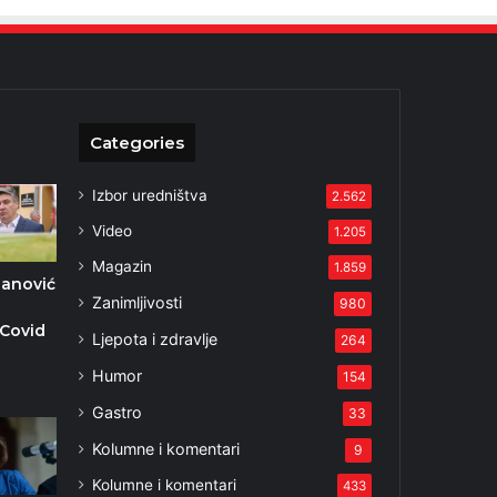
Categories
Izbor uredništva
2.562
Video
1.205
Magazin
1.859
lanović
Zanimljivosti
980
 Covid
Ljepota i zdravlje
264
Humor
154
Gastro
33
Kolumne i komentari
9
Kolumne i komentari
433