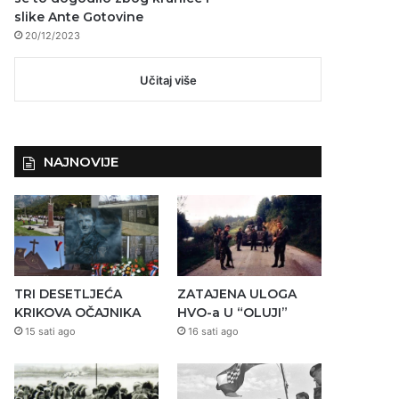
slike Ante Gotovine
20/12/2023
Učitaj više
NAJNOVIJE
TRI DESETLJEĆA
ZATAJENA ULOGA
KRIKOVA OČAJNIKA
HVO-a U “OLUJI”
15 sati ago
16 sati ago