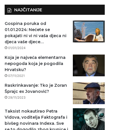
NAJČITANIJE
Gospina poruka od
01.01.2024: Nećete se
pokajati ni vi ni vaša djeca ni
djeca vaše djece…
01/01/2024
Koja je najveća elementarna
nepogoda koja je pogodila
Hrvatsku?
07/11/2021
Raskrinkavanje: Tko je Zoran
Šprajc ex Jovanović?
29/11/2023
Taksist nokautirao Petra
Vidova, voditelja Faktografa i
bivšeg novinara Indexa. Sve
se to dogodilo zbog krunice i