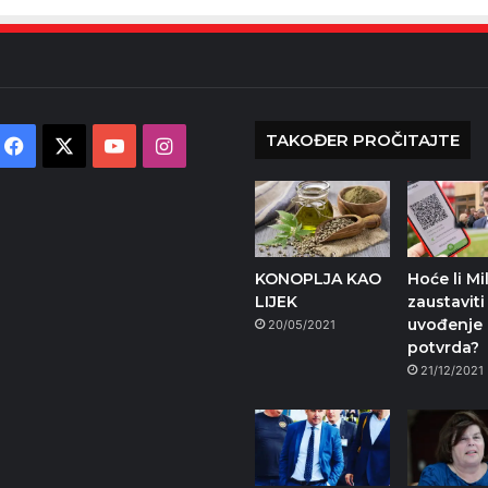
TAKOĐER PROČITAJTE
Facebook
X
YouTube
Instagram
KONOPLJA KAO
Hoće li Mi
LIJEK
zaustaviti
uvođenje
20/05/2021
potvrda?
21/12/2021