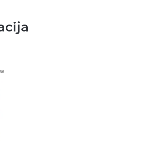
acija
56