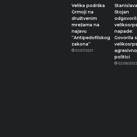
Velika podrška
Stanislav
Grmoji na
Stojan
društvenim
odgovoril
mrežama na
velikosrp
najavu
napade:
”Antipedofilskog
Govorila 
zakona”
velikosrp
agresivno
01/07/2021
politici
02/09/202