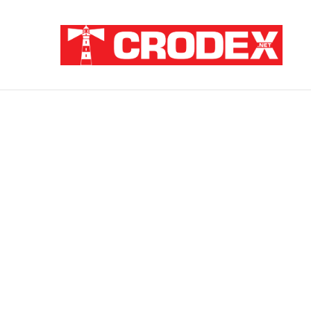
Breaking News
ZATAJENA ULOGA HVO-a U “OLUJI”