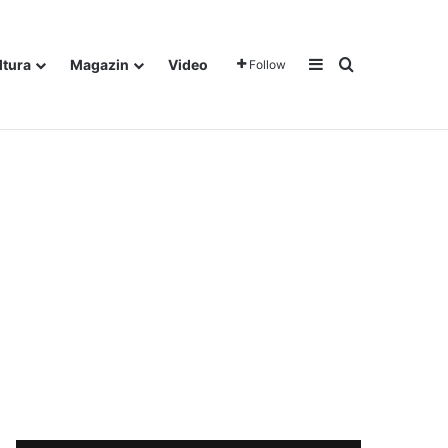
Sidebar
Traži
ltura
Magazin
Video
Follow