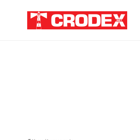
Breaking News
ZATAJENA ULOGA HVO-a U “OLUJI”