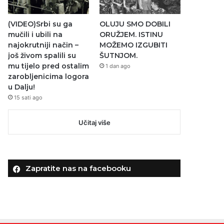
(VIDEO)Srbi su ga
OLUJU SMO DOBILI
mučili i ubili na
ORUŽJEM. ISTINU
najokrutniji način –
MOŽEMO IZGUBITI
još živom spalili su
ŠUTNJOM.
mu tijelo pred ostalim
1 dan ago
zarobljenicima logora
u Dalju!
15 sati ago
Učitaj više
Zapratite nas na facebooku