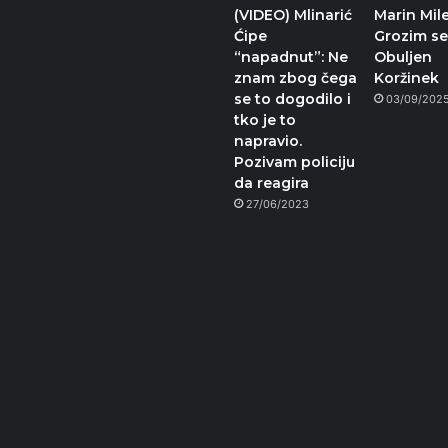
(VIDEO) Mlinarić
Marin Mile
Ćipe
Grozim se
“napadnut”: Ne
Obuljen
znam zbog čega
Koržinek
se to dogodilo i
03/09/202
tko je to
napravio.
Pozivam policiju
da reagira
27/06/2023