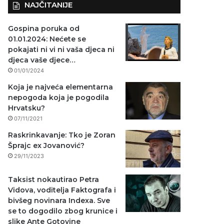
NAJČITANIJE
Gospina poruka od
01.01.2024: Nećete se
pokajati ni vi ni vaša djeca ni
djeca vaše djece…
01/01/2024
Koja je najveća elementarna
nepogoda koja je pogodila
Hrvatsku?
07/11/2021
Raskrinkavanje: Tko je Zoran
Šprajc ex Jovanović?
29/11/2023
Taksist nokautirao Petra
Vidova, voditelja Faktografa i
bivšeg novinara Indexa. Sve
se to dogodilo zbog krunice i
slike Ante Gotovine