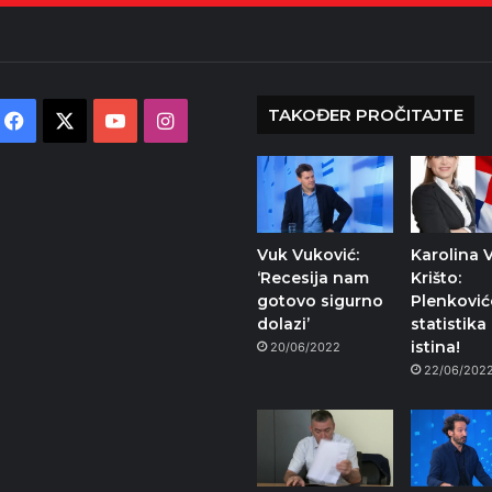
TAKOĐER PROČITAJTE
Facebook
X
YouTube
Instagram
Vuk Vuković:
Karolina 
‘Recesija nam
Krišto:
gotovo sigurno
Plenković
dolazi’
statistika 
istina!
20/06/2022
22/06/202