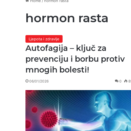
Home
/
hormon rasta
hormon rasta
Ljepota i zdravlje
Autofagija – ključ za
prevenciju i borbu protiv
mnogih bolesti!
06/01/2026
0
8