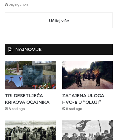
20/12/2023
Učitaj više
NAJNOVIJE
TRI DESETLJEĆA
ZATAJENA ULOGA
KRIKOVA OČAJNIKA
HVO-a U “OLUJI”
8 sati ago
9 sati ago