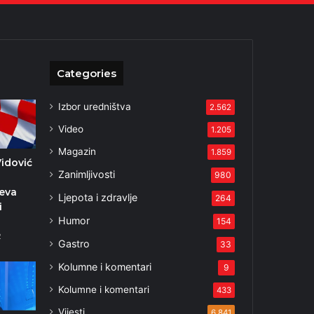
Categories
Izbor uredništva
2.562
Video
1.205
Magazin
1.859
Vidović
Zanimljivosti
980
eva
Ljepota i zdravlje
264
i
Humor
154
2
Gastro
33
Kolumne i komentari
9
Kolumne i komentari
433
Vijesti
6.841