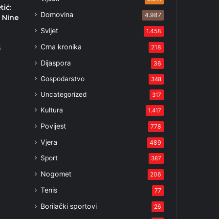
tić:
Domovina
4.987
 Nine
Svijet
1.458
Crna kronika
218
5
Dijaspora
36
Gospodarstvo
348
Uncategorized
317
Kultura
1.417
Povijest
778
Vjera
489
Sport
387
Nogomet
206
Tenis
77
Borilački sportovi
26