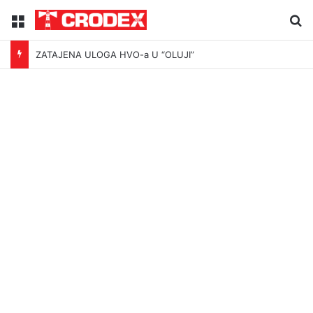
Menu
Tr
ZATAJENA ULOGA HVO-a U “OLUJI”