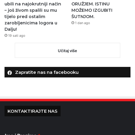
ubili na najokrutniji način
ORUŽJEM. ISTINU
– još živom spalili su mu
MOŽEMO IZGUBITI
tijelo pred ostalim
ŠUTNJOM.
zarobljenicima logora u
1 dan ago
Dalju!
19 sati ago
Učitaj više
Zapratite nas na facebooku
KONTAKTIRAJTE NAS