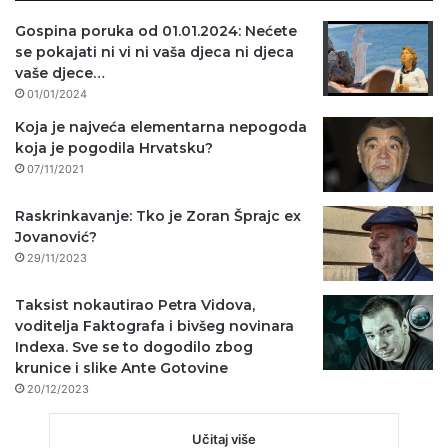
Gospina poruka od 01.01.2024: Nećete
se pokajati ni vi ni vaša djeca ni djeca
vaše djece…
01/01/2024
Koja je najveća elementarna nepogoda
koja je pogodila Hrvatsku?
07/11/2021
Raskrinkavanje: Tko je Zoran Šprajc ex
Jovanović?
29/11/2023
Taksist nokautirao Petra Vidova,
voditelja Faktografa i bivšeg novinara
Indexa. Sve se to dogodilo zbog
krunice i slike Ante Gotovine
20/12/2023
Učitaj više