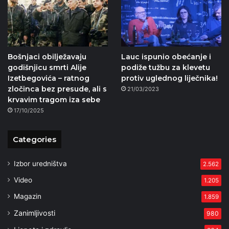
Bošnjaci obilježavaju
Lauc ispunio obećanje i
godišnjicu smrti Alije
podiže tužbu za klevetu
Izetbegovića – ratnog
protiv uglednog liječnika!
zločinca bez presude, ali s
21/03/2023
krvavim tragom iza sebe
17/10/2025
Categories
Izbor uredništva
2.562
Video
1.205
Magazin
1.859
Zanimljivosti
980