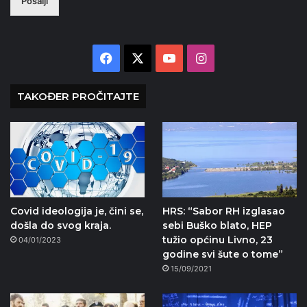
Pošalji
Facebook
X
YouTube
Instagram
TAKOĐER PROČITAJTE
Covid ideologija je, čini se,
HRS: “Sabor RH izglasao
došla do svog kraja.
sebi Buško blato, HEP
tužio općinu Livno, 23
04/01/2023
godine svi šute o tome”
15/09/2021