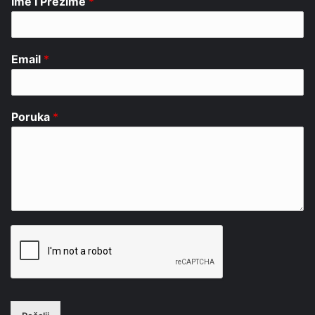
Ime i Prezime
*
Email
*
Poruka
*