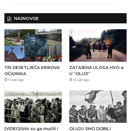
NAJNOVIJE
TRI DESETLJEĆA KRIKOVA
ZATAJENA ULOGA HVO-a
OČAJNIKA
U “OLUJI”
11 sati ago
13 sati ago
(VIDEO)Srbi su ga mučili i
OLUJU SMO DOBILI