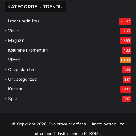
KATEGORIJE U TRENDU
Izbor uredništva
2.562
Video
1.205
Magazin
1.859
Kolumne i komentari
433
Vijesti
6.841
Gospodarstvo
348
Uncategorized
317
Kultura
1.417
Sport
387
© Copyright 2026, Sva prava pridržana |
Imate potrebu za
stranicom? Javite nam se KLIKOM .