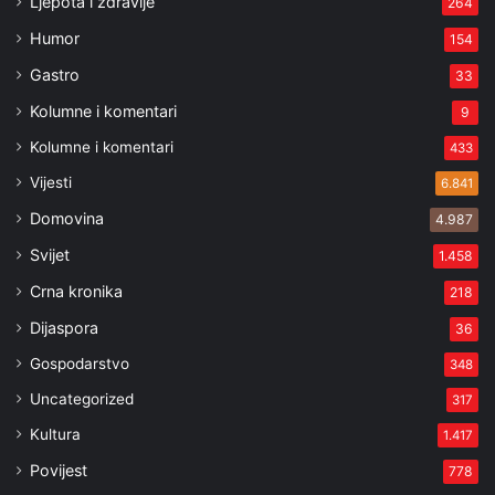
Ljepota i zdravlje
264
Humor
154
Gastro
33
Kolumne i komentari
9
Kolumne i komentari
433
Vijesti
6.841
Domovina
4.987
Svijet
1.458
Crna kronika
218
Dijaspora
36
Gospodarstvo
348
Uncategorized
317
Kultura
1.417
Povijest
778