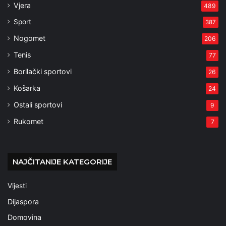
Vjera
489
Sport
387
Nogomet
206
Tenis
77
Borilački sportovi
26
Košarka
24
Ostali sportovi
9
Rukomet
7
NAJČITANIJE KATEGORIJE
Vijesti
Dijaspora
Domovina