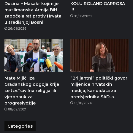
Dusina – Masakr kojim je
KOLU ROLAND GARROSA
muslimanska Armija BiH
!!!
započela rat protiv Hrvata
31/05/2021
u središnjoj Bosni
26/01/2026
Mate Mijić: Iza
”Briljantni” politički govor
Građanskog odgoja krije
miljenice hrvatskih
se tzv.”civilna religija”ili
medija, kandidata za
vjeronauk za
predsjednika SAD-a.
progresivdžije
15/10/2024
08/09/2021
Categories