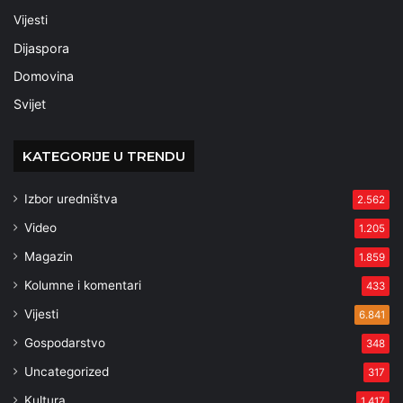
Vijesti
Dijaspora
Domovina
Svijet
KATEGORIJE U TRENDU
Izbor uredništva
2.562
Video
1.205
Magazin
1.859
Kolumne i komentari
433
Vijesti
6.841
Gospodarstvo
348
Uncategorized
317
Kultura
1.417