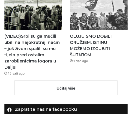
(VIDEO)Srbi su ga mučili i
OLUJU SMO DOBILI
ubili na najokrutniji način
ORUŽJEM. ISTINU
– još živom spalili su mu
MOŽEMO IZGUBITI
tijelo pred ostalim
ŠUTNJOM.
zarobljenicima logora u
1 dan ago
Dalju!
15 sati ago
Učitaj više
Zapratite nas na facebooku