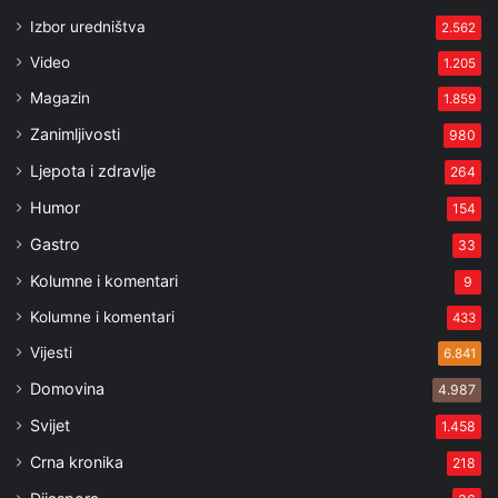
Izbor uredništva
2.562
Video
1.205
Magazin
1.859
Zanimljivosti
980
Ljepota i zdravlje
264
Humor
154
Gastro
33
Kolumne i komentari
9
Kolumne i komentari
433
Vijesti
6.841
Domovina
4.987
Svijet
1.458
Crna kronika
218