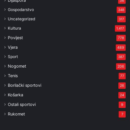
Dijaspora
36
Gospodarstvo
348
Uncategorized
317
Kultura
1.417
Povijest
778
Vjera
489
Sport
387
Nogomet
206
Tenis
77
Borilački sportovi
26
Košarka
24
Ostali sportovi
9
Rukomet
7