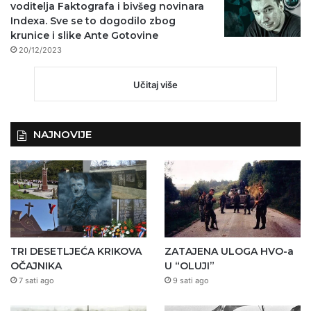
voditelja Faktografa i bivšeg novinara
Indexa. Sve se to dogodilo zbog
krunice i slike Ante Gotovine
20/12/2023
Učitaj više
NAJNOVIJE
TRI DESETLJEĆA KRIKOVA
ZATAJENA ULOGA HVO-a
OČAJNIKA
U “OLUJI”
7 sati ago
9 sati ago