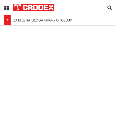
Menu
Tr
ZATAJENA ULOGA HVO-a U “OLUJI”