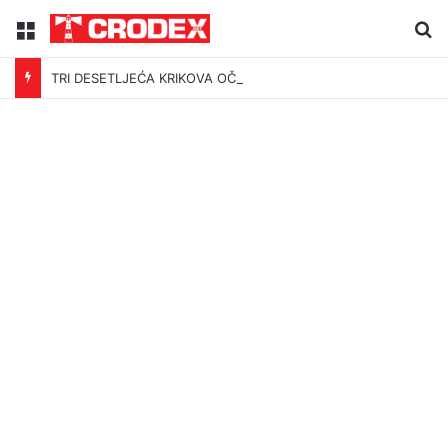
Menu
Tr
TRI DESETLJEĆA KRIKOVA OČAJNIKA