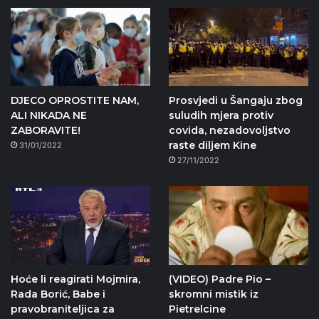
DJECO OPROSTITE NAM,
Prosvjedi u Šangaju zbog
ALI NIKADA NE
suludih mjera protiv
ZABORAVITE!
covida, nezadovoljstvo
raste diljem Kine
31/01/2022
27/11/2022
Hoće li reagirati Mojmira,
(VIDEO) Padre Pio –
Rada Borić, Babe i
skromni mistik iz
pravobraniteljica za
Pietrelcine