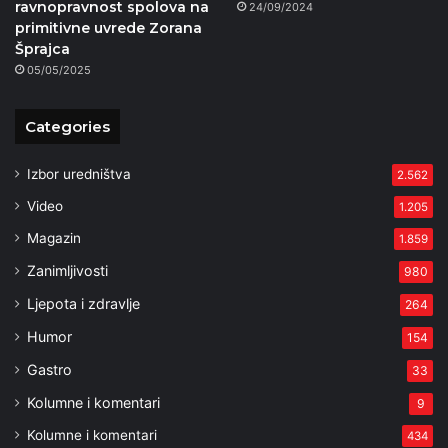
ravnopravnost spolova na
24/09/2024
primitivne uvrede Zorana
Šprajca
05/05/2025
Categories
Izbor uredništva
2.562
Video
1.205
Magazin
1.859
Zanimljivosti
980
Ljepota i zdravlje
264
Humor
154
Gastro
33
Kolumne i komentari
9
Kolumne i komentari
434