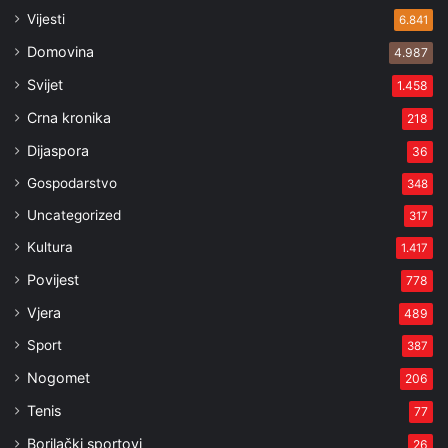
Vijesti
6.841
Domovina
4.987
Svijet
1.458
Crna kronika
218
Dijaspora
36
Gospodarstvo
348
Uncategorized
317
Kultura
1.417
Povijest
778
Vjera
489
Sport
387
Nogomet
206
Tenis
77
Borilački sportovi
26