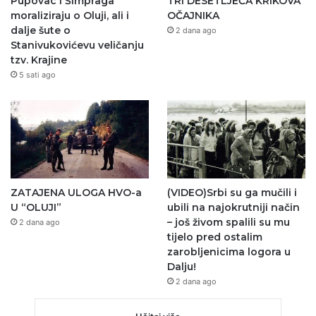
Pupovac i Šimpraga
TRI DESETLJEĆA KRIKOVA
moraliziraju o Oluji, ali i
OČAJNIKA
dalje šute o
2 dana ago
Stanivukovićevu veličanju
tzv. Krajine
5 sati ago
ZATAJENA ULOGA HVO-a
(VIDEO)Srbi su ga mučili i
U “OLUJI”
ubili na najokrutniji način
– još živom spalili su mu
2 dana ago
tijelo pred ostalim
zarobljenicima logora u
Dalju!
2 dana ago