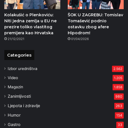
Kolakušić o Plenkoviću:
ŠOK U ZAGREBU: Tomislav
Niti jedna zemlja u EU ne
Tomašević podnio
prezire toliko vlastitog
ostavku zbog afere
premijera kao Hrvatska
Hipodrom!
21/12/2021
01/04/2026
Categories
Izbor uredništva
2.562
Video
1.205
Magazin
1.858
Zanimljivosti
980
Ljepota i zdravlje
263
Humor
154
Gastro
33