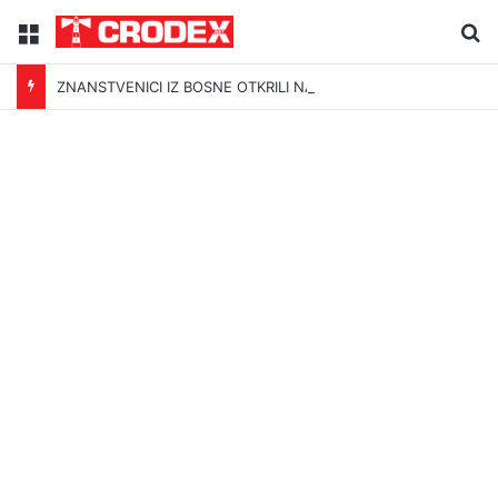
Menu
Tr
ZNANSTVENICI IZ BOSNE OTKRILI NACIZAM U – BOSNI!