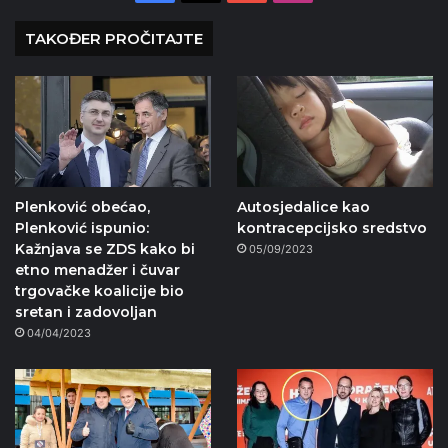
TAKOĐER PROČITAJTE
Plenković obećao,
Autosjedalice kao
Plenković ispunio:
kontracepcijsko sredstvo
Kažnjava se ZDS kako bi
05/09/2023
etno menadžer i čuvar
trgovačke koalicije bio
sretan i zadovoljan
04/04/2023