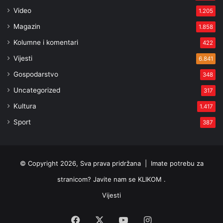
Video
1.205
Magazin
1.858
Kolumne i komentari
422
Vijesti
6.841
Gospodarstvo
348
Uncategorized
317
Kultura
1.417
Sport
387
© Copyright 2026, Sva prava pridržana |
Imate potrebu za
stranicom? Javite nam se KLIKOM .
Vijesti
Facebook
X
YouTube
Instagram