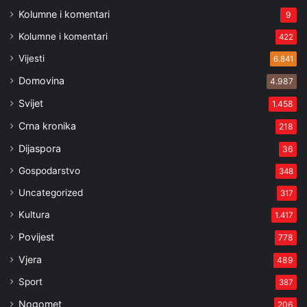
Kolumne i komentari
9
Kolumne i komentari
422
Vijesti
6.841
Domovina
4.987
Svijet
1.458
Crna kronika
218
Dijaspora
36
Gospodarstvo
348
Uncategorized
317
Kultura
1.417
Povijest
778
Vjera
489
Sport
387
Nogomet
206