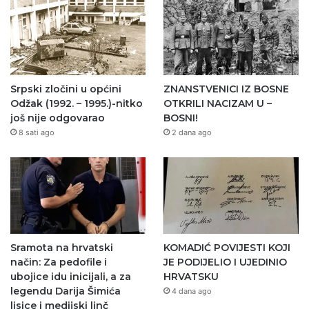
Srpski zločini u općini
ZNANSTVENICI IZ BOSNE
Odžak (1992. – 1995.)-nitko
OTKRILI NACIZAM U –
još nije odgovarao
BOSNI!
8 sati ago
2 dana ago
Sramota na hrvatski
KOMADIĆ POVIJESTI KOJI
način: Za pedofile i
JE PODIJELIO I UJEDINIO
ubojice idu inicijali, a za
HRVATSKU
legendu Darija Šimića
4 dana ago
lisice i medijski linč