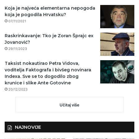
Koja je najveća elementarna nepogoda
koja je pogodila Hrvatsku?
07/11/2021
Raskrinkavanje: Tko je Zoran Šprajc ex
Jovanović?
29/11/2023
Taksist nokautirao Petra Vidova,
voditelja Faktografa i bivšeg novinara
Indexa. Sve se to dogodilo zbog
krunice i slike Ante Gotovine
20/12/2023
Učitaj više
NAJNOVIJE