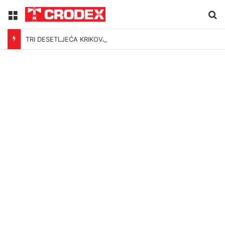
Menu
Tr
TRI DESETLJEĆA KRIKOVA OČAJNIKA