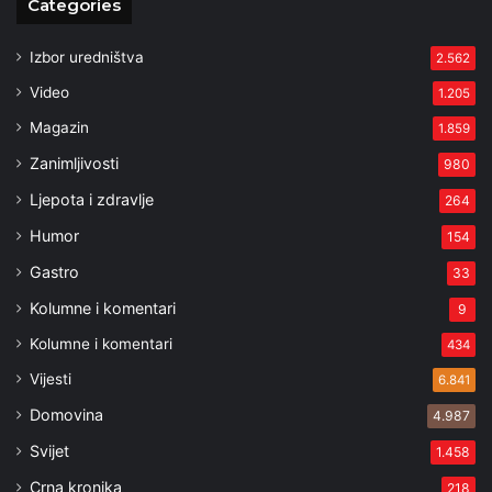
Categories
Izbor uredništva
2.562
Video
1.205
Magazin
1.859
Zanimljivosti
980
Ljepota i zdravlje
264
Humor
154
Gastro
33
Kolumne i komentari
9
Kolumne i komentari
434
Vijesti
6.841
Domovina
4.987
Svijet
1.458
Crna kronika
218