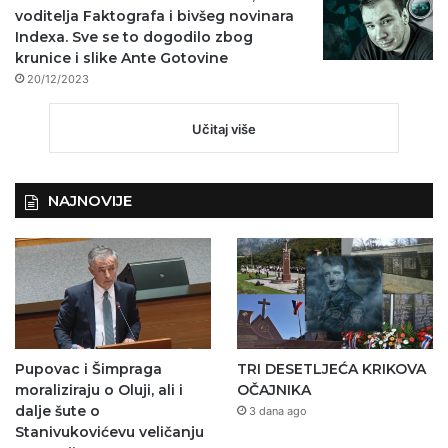
voditelja Faktografa i bivšeg novinara
Indexa. Sve se to dogodilo zbog
krunice i slike Ante Gotovine
20/12/2023
Učitaj više
NAJNOVIJE
Pupovac i Šimpraga
TRI DESETLJEĆA KRIKOVA
moraliziraju o Oluji, ali i
OČAJNIKA
dalje šute o
3 dana ago
Stanivukovićevu veličanju