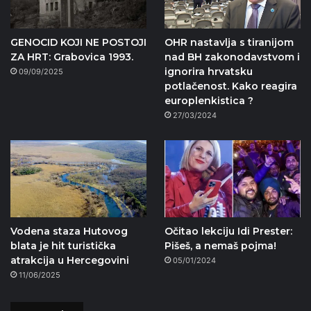
GENOCID KOJI NE POSTOJI
OHR nastavlja s tiranijom
ZA HRT: Grabovica 1993.
nad BH zakonodavstvom i
ignorira hrvatsku
09/09/2025
potlačenost. Kako reagira
europlenkistica ?
27/03/2024
Vodena staza Hutovog
Očitao lekciju Idi Prester:
blata je hit turistička
Pišeš, a nemaš pojma!
atrakcija u Hercegovini
05/01/2024
11/06/2025