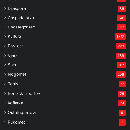
Dijaspora
36
Gospodarstvo
348
Uncategorized
317
Kultura
1.417
Povijest
778
Vjera
489
Sport
387
Nogomet
206
Tenis
77
Borilački sportovi
26
Košarka
24
Ostali sportovi
9
Rukomet
7