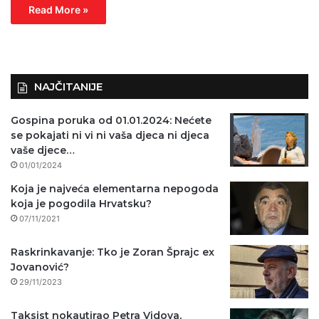
Read More »
NAJČITANIJE
Gospina poruka od 01.01.2024: Nećete
se pokajati ni vi ni vaša djeca ni djeca
vaše djece…
01/01/2024
Koja je najveća elementarna nepogoda
koja je pogodila Hrvatsku?
07/11/2021
Raskrinkavanje: Tko je Zoran Šprajc ex
Jovanović?
29/11/2023
Taksist nokautirao Petra Vidova,