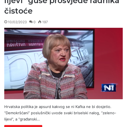
lijevi” guše prosvjede radnika
čistoće
10/02/2023
0
197
Hrvatska politika je apsurd kakvog se ni Kafka ne bi dosjetio.
“Demokršćani” poslušnički uvode svaki briselski nalog, “zeleno-
lijevi”, a “građanski…