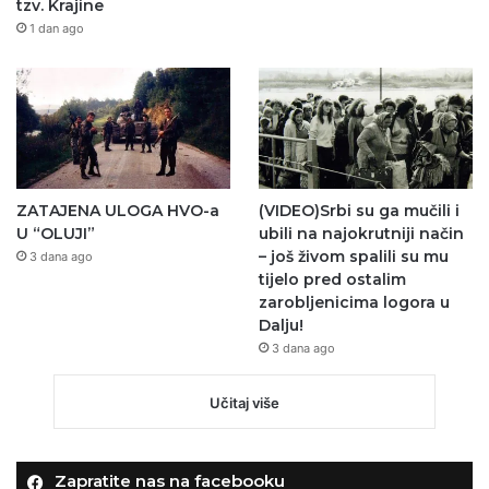
tzv. Krajine
1 dan ago
ZATAJENA ULOGA HVO-a
(VIDEO)Srbi su ga mučili i
U “OLUJI”
ubili na najokrutniji način
– još živom spalili su mu
3 dana ago
tijelo pred ostalim
zarobljenicima logora u
Dalju!
3 dana ago
Učitaj više
Zapratite nas na facebooku