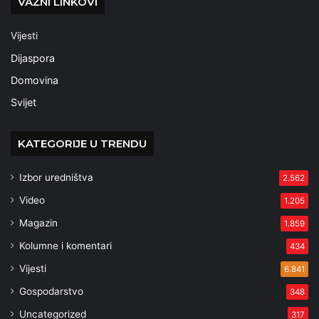
VAŽNI LINKOVI
Vijesti
Dijaspora
Domovina
Svijet
KATEGORIJE U TRENDU
Izbor uredništva
2.562
Video
1.205
Magazin
1.859
Kolumne i komentari
434
Vijesti
6.841
Gospodarstvo
348
Uncategorized
317