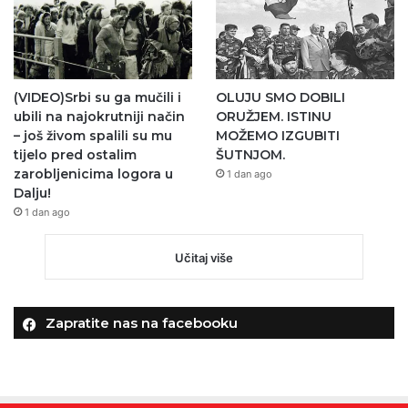
(VIDEO)Srbi su ga mučili i
OLUJU SMO DOBILI
ubili na najokrutniji način
ORUŽJEM. ISTINU
– još živom spalili su mu
MOŽEMO IZGUBITI
tijelo pred ostalim
ŠUTNJOM.
zarobljenicima logora u
1 dan ago
Dalju!
1 dan ago
Učitaj više
Zapratite nas na facebooku