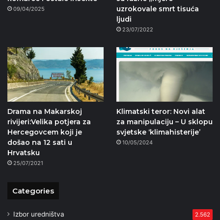
uzrokovale smrt tisuća
09/04/2025
ljudi
23/07/2022
Drama na Makarskoj
Klimatski teror: Novi alat
rivijeri:Velika potjera za
za manipulaciju – U sklopu
Hercegovcem koji je
svjetske ‘klimahisterije’
došao na 12 sati u
10/05/2024
Hrvatsku
25/07/2021
Categories
Izbor uredništva
2.562