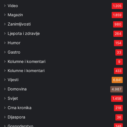
Video
1.205
Magazin
1.859
Zanimljivosti
980
Ljepota i zdravlje
264
Humor
154
Gastro
33
Kolumne i komentari
9
Kolumne i komentari
433
Vijesti
6.841
Domovina
4.987
Svijet
1.458
Crna kronika
218
Dijaspora
36
Gospodarstvo
348