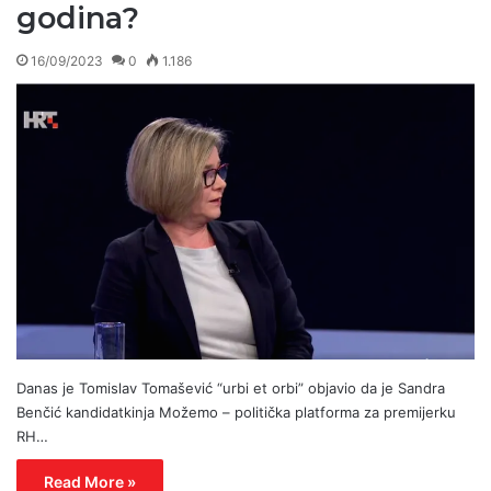
godina?
16/09/2023
0
1.186
Danas je Tomislav Tomašević “urbi et orbi” objavio da je Sandra
Benčić kandidatkinja Možemo – politička platforma za premijerku
RH…
Read More »