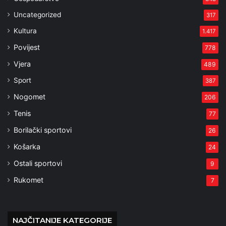
Uncategorized
317
Kultura
1.417
Povijest
778
Vjera
489
Sport
387
Nogomet
206
Tenis
77
Borilački sportovi
26
Košarka
24
Ostali sportovi
9
Rukomet
7
NAJČITANIJE KATEGORIJE