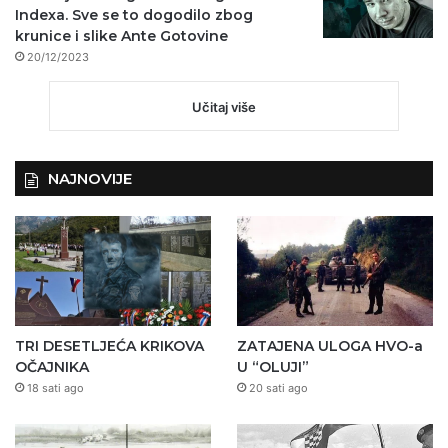
Indexa. Sve se to dogodilo zbog
krunice i slike Ante Gotovine
20/12/2023
Učitaj više
NAJNOVIJE
TRI DESETLJEĆA KRIKOVA
ZATAJENA ULOGA HVO-a
OČAJNIKA
U “OLUJI”
18 sati ago
20 sati ago