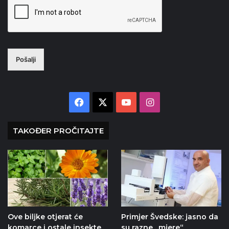
Pošalji
Facebook
X
YouTube
Instagram
TAKOĐER PROČITAJTE
Ove biljke otjerat će
Primjer Švedske: jasno da
komarce i ostale insekte
su razne „mjere“