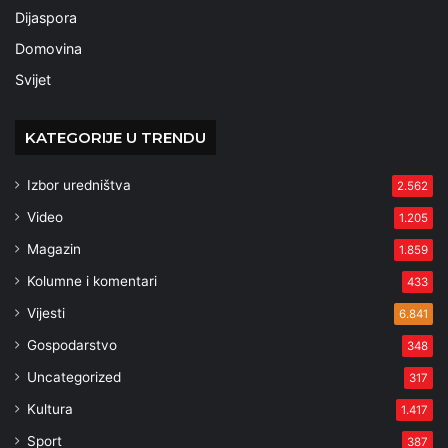
Dijaspora
Domovina
Svijet
KATEGORIJE U TRENDU
Izbor uredništva
2.562
Video
1.205
Magazin
1.859
Kolumne i komentari
433
Vijesti
6.841
Gospodarstvo
348
Uncategorized
317
Kultura
1.417
Sport
387