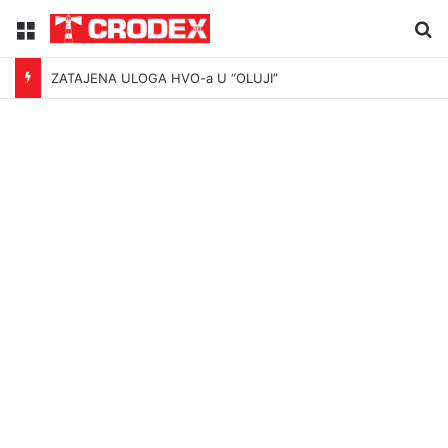
Menu
Tr
ZATAJENA ULOGA HVO-a U “OLUJI”