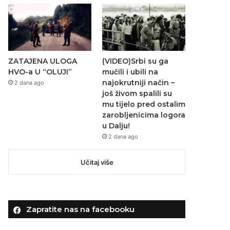
ZATAJENA ULOGA
(VIDEO)Srbi su ga
HVO-a U “OLUJI”
mučili i ubili na
najokrutniji način –
2 dana ago
još živom spalili su
mu tijelo pred ostalim
zarobljenicima logora
u Dalju!
2 dana ago
Učitaj više
Zapratite nas na facebooku