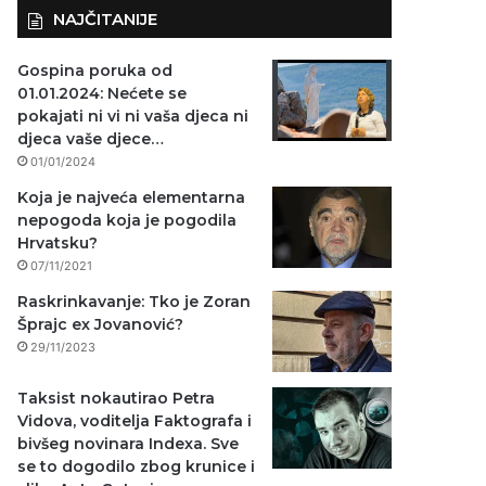
NAJČITANIJE
Gospina poruka od
01.01.2024: Nećete se
pokajati ni vi ni vaša djeca ni
djeca vaše djece…
01/01/2024
Koja je najveća elementarna
nepogoda koja je pogodila
Hrvatsku?
07/11/2021
Raskrinkavanje: Tko je Zoran
Šprajc ex Jovanović?
29/11/2023
Taksist nokautirao Petra
Vidova, voditelja Faktografa i
bivšeg novinara Indexa. Sve
se to dogodilo zbog krunice i