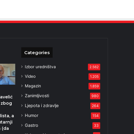
Categories
Izbor uredništva
2.562
Video
1.205
Magazin
1.859
.
Zanimljivosti
980
avelić
 zbog
Ljepota i zdravlje
264
Humor
lista, a
154
tarnji
Gastro
33
 (da