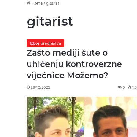
Home
/
gitarist
gitarist
Izbor uredništva
Zašto mediji šute o
uhićenju kontroverzne
vijećnice Možemo?
28/12/2022
0
1.