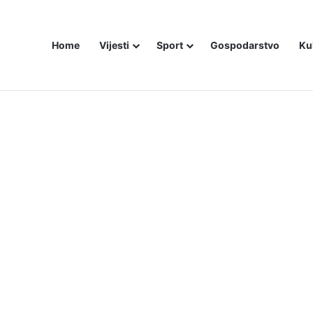
Home
Vijesti
Sport
Gospodarstvo
Ku
ali i dalje šute o Stanivukovićevu veličanju tzv. Krajine