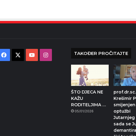
TAKOĐER PROČITAJTE
Facebook
X
YouTube
Instagram
ŠTO DJECA NE
prof.dr.sc
KAŽU
Krešimir P
RODITELJIMA …
smijenjen
optužbi
05/01/2026
Jutarnjeg 
sada se Ju
demantira