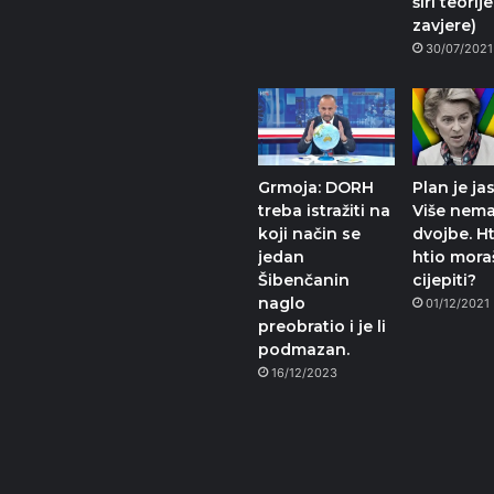
širi teorije
zavjere)
30/07/2021
Grmoja: DORH
Plan je ja
treba istražiti na
Više nem
koji način se
dvojbe. H
jedan
htio mora
Šibenčanin
cijepiti?
naglo
01/12/2021
preobratio i je li
podmazan.
16/12/2023