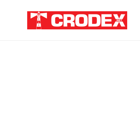
Breaking News
Pupovac i Šimpraga moraliziraju o Oluji, 