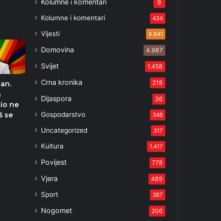
Kolumne i komentari
9
Kolumne i komentari
434
Vijesti
6.841
Domovina
4.987
Svijet
1.458
Crna kronika
218
san.
a
Dijaspora
36
tio ne
Gospodarstvo
š se
348
Uncategorized
317
Kultura
1.417
Povijest
778
Vjera
489
Sport
387
Nogomet
206