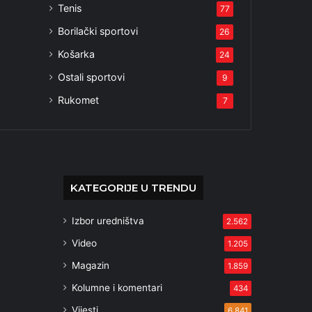
Tenis
77
Borilački sportovi
26
Košarka
24
Ostali sportovi
9
Rukomet
7
KATEGORIJE U TRENDU
Izbor uredništva
2.562
Video
1.205
Magazin
1.859
Kolumne i komentari
434
Vijesti
6.841