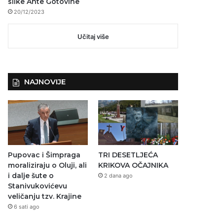
slike Ante Gotovine
20/12/2023
Učitaj više
NAJNOVIJE
Pupovac i Šimpraga
TRI DESETLJEĆA
moraliziraju o Oluji, ali
KRIKOVA OČAJNIKA
i dalje šute o
2 dana ago
Stanivukovićevu
veličanju tzv. Krajine
6 sati ago