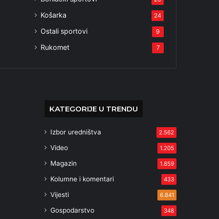
Košarka
24
Ostali sportovi
9
Rukomet
7
KATEGORIJE U TRENDU
Izbor uredništva
2.562
Video
1.205
Magazin
1.859
Kolumne i komentari
433
Vijesti
6.841
Gospodarstvo
348