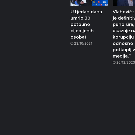
U tjedan dana
Vlahović :
umrlo 30
je definit
potpuno
puno šira,
cijepljenih
ukazuje n
osoba!
korupciju
odnosno
23/10/2021
potkuplji
medija.”
26/12/202