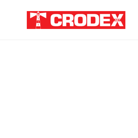
Breaking News
ZATAJENA ULOGA HVO-a U “OLUJI”