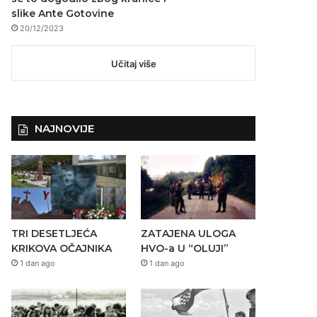
slike Ante Gotovine
20/12/2023
Učitaj više
NAJNOVIJE
TRI DESETLJEĆA
ZATAJENA ULOGA
KRIKOVA OČAJNIKA
HVO-a U “OLUJI”
1 dan ago
1 dan ago