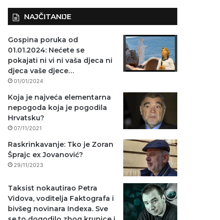
NAJČITANIJE
Gospina poruka od
01.01.2024: Nećete se
pokajati ni vi ni vaša djeca ni
djeca vaše djece…
01/01/2024
Koja je najveća elementarna
nepogoda koja je pogodila
Hrvatsku?
07/11/2021
Raskrinkavanje: Tko je Zoran
Šprajc ex Jovanović?
29/11/2023
Taksist nokautirao Petra
Vidova, voditelja Faktografa i
bivšeg novinara Indexa. Sve
se to dogodilo zbog krunice i