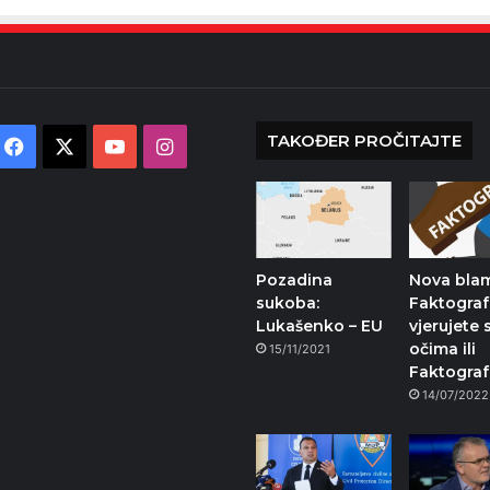
TAKOĐER PROČITAJTE
Facebook
X
YouTube
Instagram
Pozadina
Nova bla
sukoba:
Faktografa
Lukašenko – EU
vjerujete 
očima ili
15/11/2021
Faktograf
14/07/2022