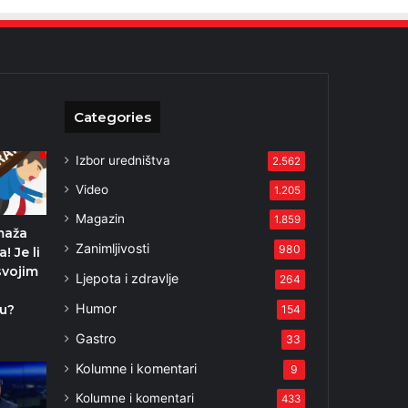
Categories
Izbor uredništva
2.562
Video
1.205
Magazin
1.859
maža
Zanimljivosti
980
! Je li
svojim
Ljepota i zdravlje
264
Humor
u?
154
Gastro
33
Kolumne i komentari
9
Kolumne i komentari
433