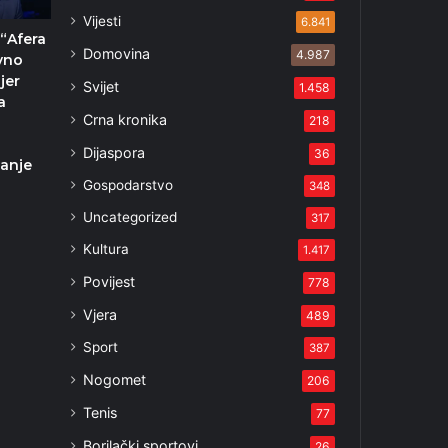
Vijesti
6.841
 “Afera
Domovina
4.987
ivno
 jer
Svijet
1.458
a
Crna kronika
218
Dijaspora
36
vanje
Gospodarstvo
348
3
Uncategorized
317
Kultura
1.417
Povijest
778
Vjera
489
Sport
387
Nogomet
206
Tenis
77
Borilački sportovi
26