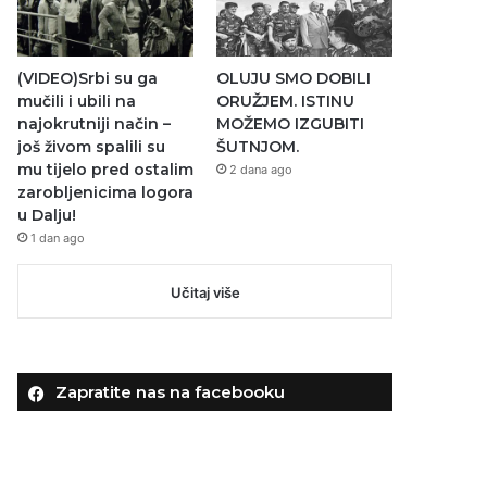
(VIDEO)Srbi su ga
OLUJU SMO DOBILI
mučili i ubili na
ORUŽJEM. ISTINU
najokrutniji način –
MOŽEMO IZGUBITI
još živom spalili su
ŠUTNJOM.
mu tijelo pred ostalim
2 dana ago
zarobljenicima logora
u Dalju!
1 dan ago
Učitaj više
Zapratite nas na facebooku