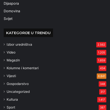
Dijaspora
Domovina
Svijet
KATEGORIJE U TRENDU
Izbor uredništva
2.562
Video
1.205
Magazin
1.859
Kolumne i komentari
434
Vijesti
6.841
Gospodarstvo
348
Uncategorized
317
Kultura
1.417
Sport
387