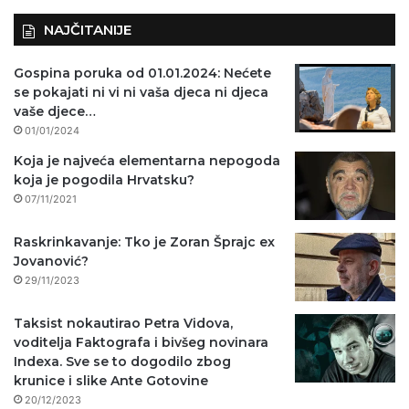
NAJČITANIJE
Gospina poruka od 01.01.2024: Nećete
se pokajati ni vi ni vaša djeca ni djeca
vaše djece…
01/01/2024
Koja je najveća elementarna nepogoda
koja je pogodila Hrvatsku?
07/11/2021
Raskrinkavanje: Tko je Zoran Šprajc ex
Jovanović?
29/11/2023
Taksist nokautirao Petra Vidova,
voditelja Faktografa i bivšeg novinara
Indexa. Sve se to dogodilo zbog
krunice i slike Ante Gotovine
20/12/2023