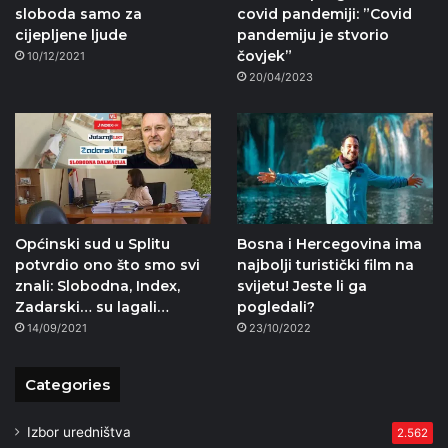
sloboda samo za
covid pandemiji: ”Covid
cijepljene ljude
pandemiju je stvorio
čovjek”
10/12/2021
20/04/2023
Općinski sud u Splitu
Bosna i Hercegovina ima
potvrdio ono što smo svi
najbolji turistički film na
znali: Slobodna, Index,
svijetu! Jeste li ga
Zadarski… su lagali…
pogledali?
14/09/2021
23/10/2022
Categories
Izbor uredništva
2.562