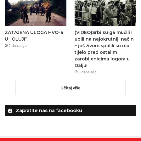
ZATAJENA ULOGA HVO-a
(VIDEO)Srbi su ga mučili i
U “OLUJI”
ubili na najokrutniji način
– još živom spalili su mu
2 dana ago
tijelo pred ostalim
zarobljenicima logora u
Dalju!
3 dana ago
Učitaj više
Zapratite nas na facebooku