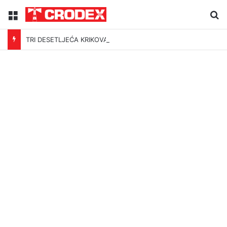
Menu
Tr
TRI DESETLJEĆA KRIKOVA OČAJNIKA