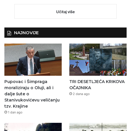
Učitaj više
NAJNOVIJE
Pupovac i Šimpraga
TRI DESETLJEĆA KRIKOVA
moraliziraju o Oluji, ali i
OČAJNIKA
dalje šute o
2 dana ago
Stanivukovićevu veličanju
tzv. Krajine
1 dan ago