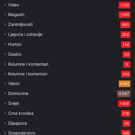
Video
1.205
Magazin
1.859
Zanimljivosti
980
Ljepota i zdravlje
264
Humor
154
Gastro
33
Kolumne i komentari
9
Kolumne i komentari
434
Vijesti
6.841
Domovina
4.987
Svijet
1.458
Crna kronika
218
Dijaspora
36
Gospodarstvo
348