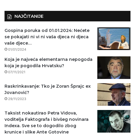
NAJČITANIJE
Gospina poruka od 01.01.2024: Nećete
se pokajati ni vi ni vaša djeca ni djeca
vaše djece…
01/01/2024
Koja je najveća elementarna nepogoda
koja je pogodila Hrvatsku?
07/11/2021
Raskrinkavanje: Tko je Zoran Šprajc ex
Jovanović?
29/11/2023
Taksist nokautirao Petra Vidova,
voditelja Faktografa i bivšeg novinara
Indexa. Sve se to dogodilo zbog
krunice i slike Ante Gotovine