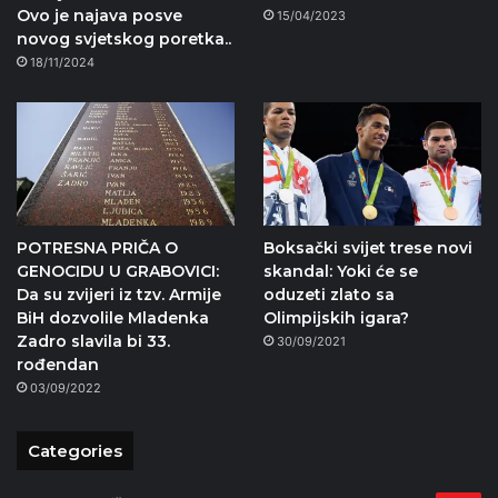
Ovo je najava posve
15/04/2023
novog svjetskog poretka..
18/11/2024
POTRESNA PRIČA O
Boksački svijet trese novi
GENOCIDU U GRABOVICI:
skandal: Yoki će se
Da su zvijeri iz tzv. Armije
oduzeti zlato sa
BiH dozvolile Mladenka
Olimpijskih igara?
Zadro slavila bi 33.
30/09/2021
rođendan
03/09/2022
Categories