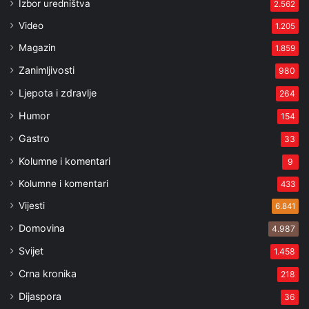
Izbor uredništva
2.562
Video
1.205
Magazin
1.859
Zanimljivosti
980
Ljepota i zdravlje
264
Humor
154
Gastro
33
Kolumne i komentari
9
Kolumne i komentari
433
Vijesti
6.841
Domovina
4.987
Svijet
1.458
Crna kronika
218
Dijaspora
36