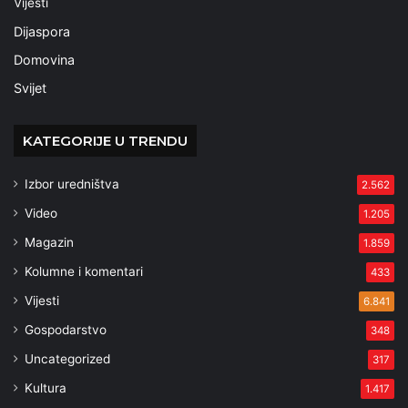
Vijesti
Dijaspora
Domovina
Svijet
KATEGORIJE U TRENDU
Izbor uredništva
2.562
Video
1.205
Magazin
1.859
Kolumne i komentari
433
Vijesti
6.841
Gospodarstvo
348
Uncategorized
317
Kultura
1.417