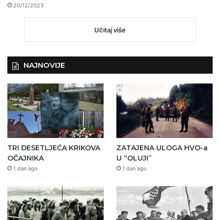
20/12/2023
Učitaj više
NAJNOVIJE
TRI DESETLJEĆA KRIKOVA
ZATAJENA ULOGA HVO-a
OČAJNIKA
U “OLUJI”
1 dan ago
1 dan ago