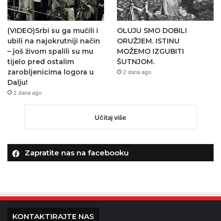
(VIDEO)Srbi su ga mučili i
OLUJU SMO DOBILI
ubili na najokrutniji način
ORUŽJEM. ISTINU
– još živom spalili su mu
MOŽEMO IZGUBITI
tijelo pred ostalim
ŠUTNJOM.
zarobljenicima logora u
2 dana ago
Dalju!
2 dana ago
Učitaj više
Zapratite nas na facebooku
KONTAKTIRAJTE NAS