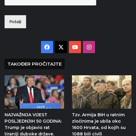
Pošalji
Facebook
X
YouTube
Instagram
TAKOĐER PROČITAJTE
NAJVAŽNIJA VIJEST
Tzv. Armija BiH u ratnim
POSLJEDNJIH 50 GODINA:
zločinima je ubila oko
Trump je objavio rat
1600 Hrvata, od kojih su
tiraniji duboke države.
1088 bili civili