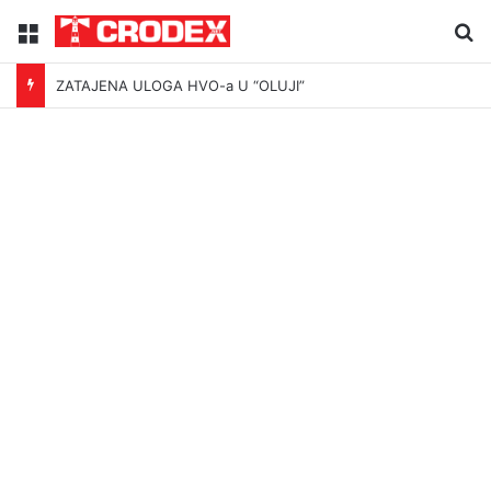
Menu
Tr
ZATAJENA ULOGA HVO-a U “OLUJI”