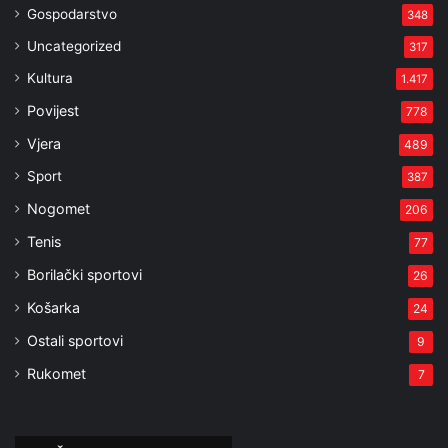
Gospodarstvo
348
Uncategorized
317
Kultura
1.417
Povijest
778
Vjera
489
Sport
387
Nogomet
206
Tenis
77
Borilački sportovi
26
Košarka
24
Ostali sportovi
9
Rukomet
7