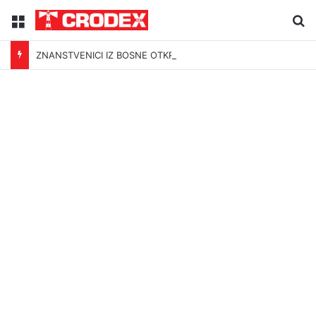
Menu
Tr
ZNANSTVENICI IZ BOSNE OTKRILI NACIZAM U – BOSNI!