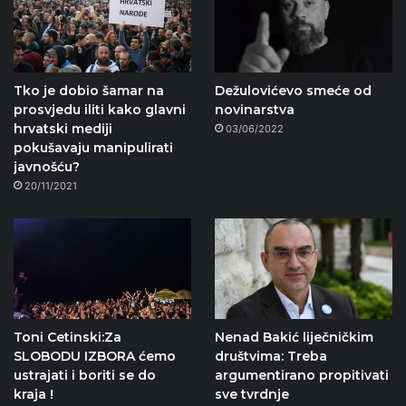
Tko je dobio šamar na
Dežulovićevo smeće od
prosvjedu iliti kako glavni
novinarstva
hrvatski mediji
03/06/2022
pokušavaju manipulirati
javnošću?
20/11/2021
Toni Cetinski:Za
Nenad Bakić liječničkim
SLOBODU IZBORA ćemo
društvima: Treba
ustrajati i boriti se do
argumentirano propitivati
kraja !
sve tvrdnje