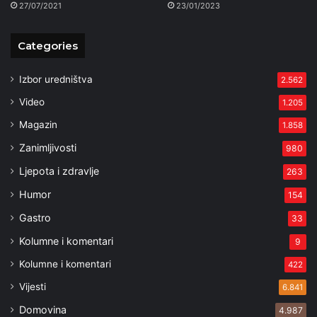
27/07/2021
23/01/2023
Categories
Izbor uredništva
2.562
Video
1.205
Magazin
1.858
Zanimljivosti
980
Ljepota i zdravlje
263
Humor
154
Gastro
33
Kolumne i komentari
9
Kolumne i komentari
422
Vijesti
6.841
Domovina
4.987