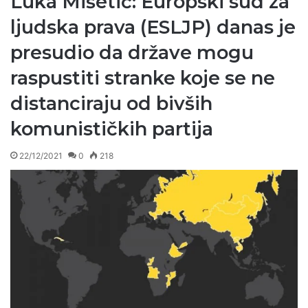
Luka Mišetić: Europski sud za
ljudska prava (ESLJP) danas je
presudio da države mogu
raspustiti stranke koje se ne
distanciraju od bivših
komunističkih partija
22/12/2021
0
218