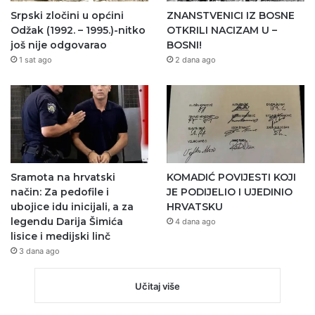
Srpski zločini u općini
ZNANSTVENICI IZ BOSNE
Odžak (1992. – 1995.)-nitko
OTKRILI NACIZAM U –
još nije odgovarao
BOSNI!
1 sat ago
2 dana ago
Sramota na hrvatski
KOMADIĆ POVIJESTI KOJI
način: Za pedofile i
JE PODIJELIO I UJEDINIO
ubojice idu inicijali, a za
HRVATSKU
legendu Darija Šimića
4 dana ago
lisice i medijski linč
3 dana ago
Učitaj više