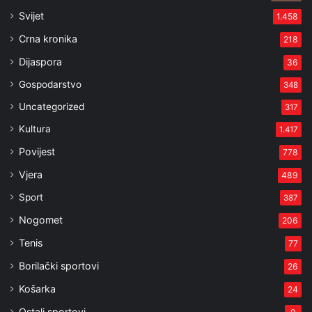
Svijet
1.458
Crna kronika
218
Dijaspora
36
Gospodarstvo
348
Uncategorized
317
Kultura
1.417
Povijest
778
Vjera
489
Sport
387
Nogomet
206
Tenis
77
Borilački sportovi
26
Košarka
24
Ostali sportovi