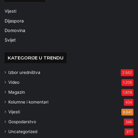
Vijesti
Dijaspora
Domovina
Svijet
KATEGORIJE U TRENDU
Izbor uredništva
2.562
Video
1.205
Magazin
1.859
Kolumne i komentari
434
Vijesti
6.841
Gospodarstvo
348
Uncategorized
317