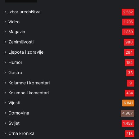
Izbor uredništva
2.562
Video
1.205
Magazin
1.859
Zanimljivosti
980
Ljepota i zdravlje
264
Humor
154
Gastro
33
Kolumne i komentari
9
Kolumne i komentari
434
Vijesti
6.841
Domovina
4.987
Svijet
1.458
Crna kronika
218