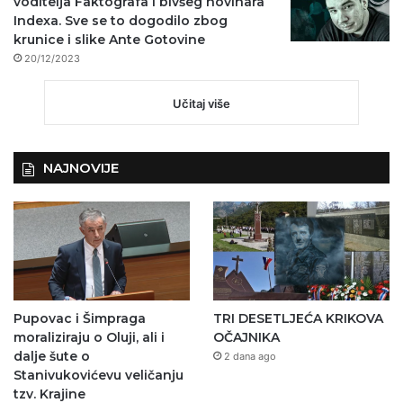
voditelja Faktografa i bivšeg novinara
Indexa. Sve se to dogodilo zbog
krunice i slike Ante Gotovine
20/12/2023
Učitaj više
NAJNOVIJE
Pupovac i Šimpraga
TRI DESETLJEĆA KRIKOVA
moraliziraju o Oluji, ali i
OČAJNIKA
dalje šute o
2 dana ago
Stanivukovićevu veličanju
tzv. Krajine