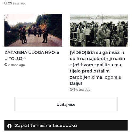
23 sata ago
ZATAJENA ULOGA HVO-a
(VIDEO)Srbi su ga mučili i
U “OLUJI”
ubili na najokrutniji način
– još živom spalili su mu
2 dana ago
tijelo pred ostalim
zarobljenicima logora u
Dalju!
3 dana ago
Učitaj više
Zapratite nas na facebooku