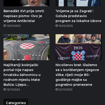
Benedikt XVI prije smrti
‘Vrijeme je za Zagreb’:
napisao pismo: Ovo je
Goluža predstavio
vrijeme Antikrista!
program za lokalne izbore
13/01/2023
15/02/2025
Najčitaniji bošnjački
Nicolierov brat: Slažemo
portal nije napao
se s korištenjem njegove
hrvatsku šahovnicu u
slike, riječi moje 80-
rodnom mjestu Mate
godišnje majke su
Bulića. Lijepo…
pogrešno prenesene
13/11/2024
02/11/2023
Categories