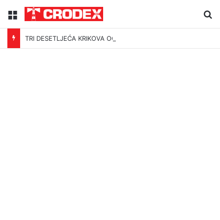
Menu
Tr
TRI DESETLJEĆA KRIKOVA OČAJNIKA