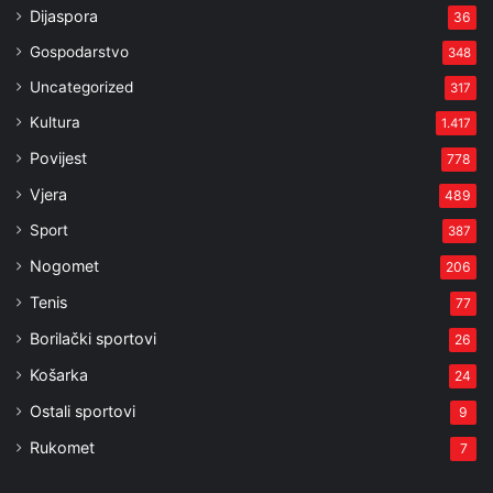
Dijaspora
36
Gospodarstvo
348
Uncategorized
317
Kultura
1.417
Povijest
778
Vjera
489
Sport
387
Nogomet
206
Tenis
77
Borilački sportovi
26
Košarka
24
Ostali sportovi
9
Rukomet
7