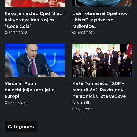
Kako je nastao Djed Mraz i
Laži i obmane! Opet novi
kakve veze ima s njim
“biser” iz privatne
“Coca Cola”
radionice…
22/12/2023
14/04/2022
Vladimir Putin
Kaže Tomašević i SDP –
najozbiljnije zaprijetio
rasturit će?! Pa drugovi
Europi!
neradnici, vi ste već sve
rasturili!
07/09/2022
11/03/2025
Categories