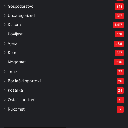
Gospodarstvo
348
Uncategorized
317
Kultura
1.417
Povijest
778
Vjera
489
Sport
387
Nogomet
206
Tenis
77
Borilački sportovi
26
Košarka
24
Ostali sportovi
9
Rukomet
7