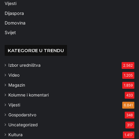
Vijesti
Dijaspora
Domovina
Svijet
KATEGORIJE U TRENDU
Izbor uredništva
2.562
Video
1.205
Magazin
1.859
Kolumne i komentari
433
Vijesti
6.841
Gospodarstvo
348
Uncategorized
317
Kultura
1.417