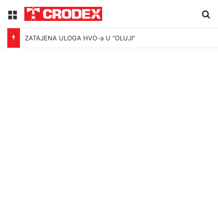
Menu
Tr
ZATAJENA ULOGA HVO-a U “OLUJI”