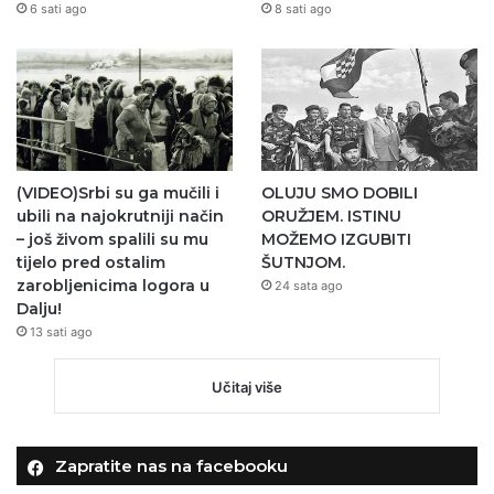
6 sati ago
8 sati ago
(VIDEO)Srbi su ga mučili i
OLUJU SMO DOBILI
ubili na najokrutniji način
ORUŽJEM. ISTINU
– još živom spalili su mu
MOŽEMO IZGUBITI
tijelo pred ostalim
ŠUTNJOM.
zarobljenicima logora u
24 sata ago
Dalju!
13 sati ago
Učitaj više
Zapratite nas na facebooku