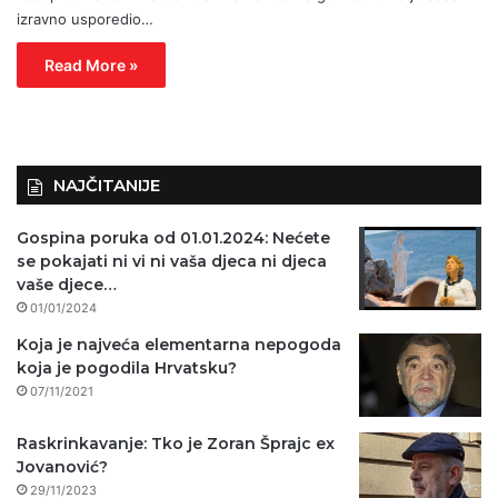
izravno usporedio…
Read More »
NAJČITANIJE
Gospina poruka od 01.01.2024: Nećete
se pokajati ni vi ni vaša djeca ni djeca
vaše djece…
01/01/2024
Koja je najveća elementarna nepogoda
koja je pogodila Hrvatsku?
07/11/2021
Raskrinkavanje: Tko je Zoran Šprajc ex
Jovanović?
29/11/2023