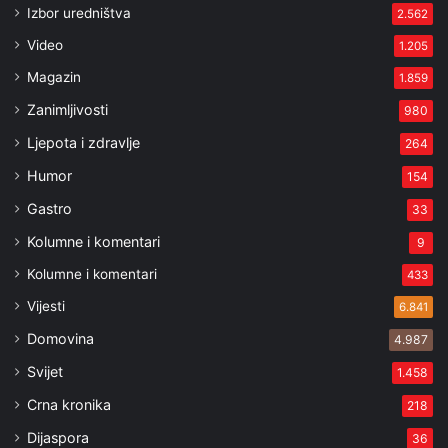
Izbor uredništva
2.562
Video
1.205
Magazin
1.859
Zanimljivosti
980
Ljepota i zdravlje
264
Humor
154
Gastro
33
Kolumne i komentari
9
Kolumne i komentari
433
Vijesti
6.841
Domovina
4.987
Svijet
1.458
Crna kronika
218
Dijaspora
36