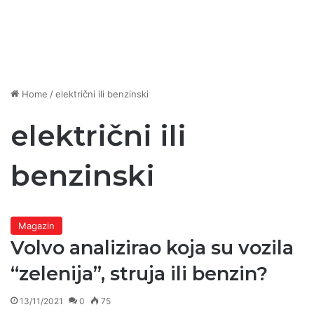
Home
/
električni ili benzinski
električni ili
benzinski
Magazin
Volvo analizirao koja su vozila
“zelenija”, struja ili benzin?
13/11/2021
0
75