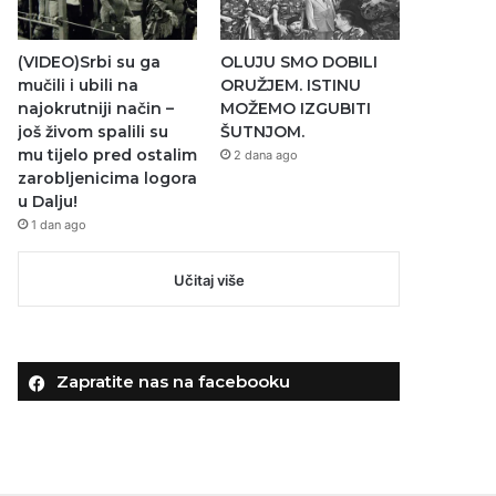
(VIDEO)Srbi su ga
OLUJU SMO DOBILI
mučili i ubili na
ORUŽJEM. ISTINU
najokrutniji način –
MOŽEMO IZGUBITI
još živom spalili su
ŠUTNJOM.
mu tijelo pred ostalim
2 dana ago
zarobljenicima logora
u Dalju!
1 dan ago
Učitaj više
Zapratite nas na facebooku