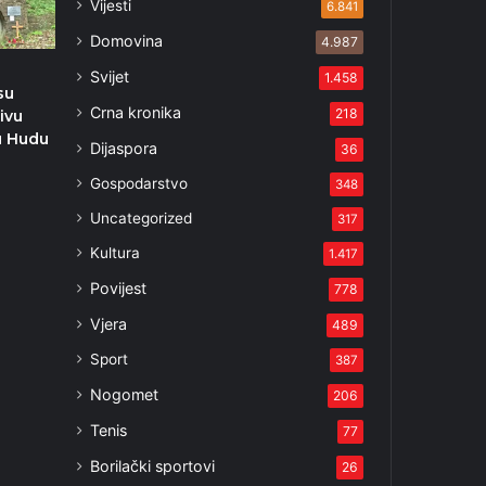
Vijesti
6.841
Domovina
4.987
Svijet
1.458
su
Crna kronika
218
ivu
u Hudu
Dijaspora
36
Gospodarstvo
348
1
Uncategorized
317
Kultura
1.417
Povijest
778
Vjera
489
Sport
387
Nogomet
206
Tenis
77
Borilački sportovi
26