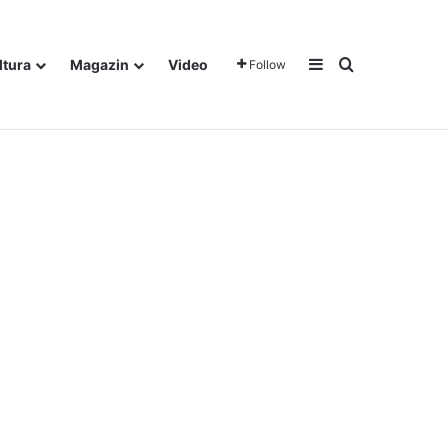
Sidebar
Traži
ltura
Magazin
Video
Follow