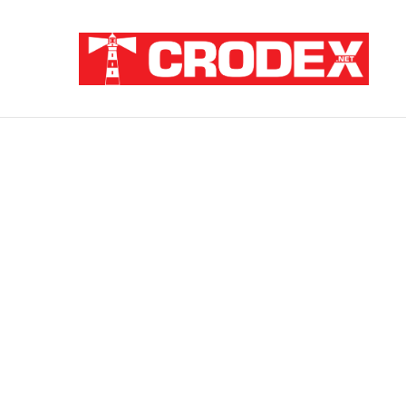
Breaking News
ZATAJENA ULOGA HVO-a U “OLUJI”