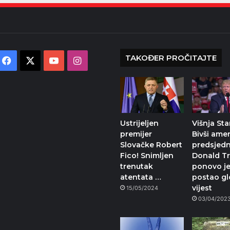
TAKOĐER PROČITAJTE
Facebook
X
YouTube
Instagram
Ustrijeljen
Višnja Sta
premijer
Bivši amer
Slovačke Robert
predsjedn
Fico! Snimljen
Donald T
trenutak
ponovo j
atentata …
postao gl
vijest
15/05/2024
03/04/202