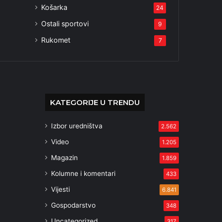
Košarka
24
Ostali sportovi
9
Rukomet
7
KATEGORIJE U TRENDU
Izbor uredništva
2.562
Video
1.205
Magazin
1.859
Kolumne i komentari
433
Vijesti
6.841
Gospodarstvo
348
Uncategorized
317