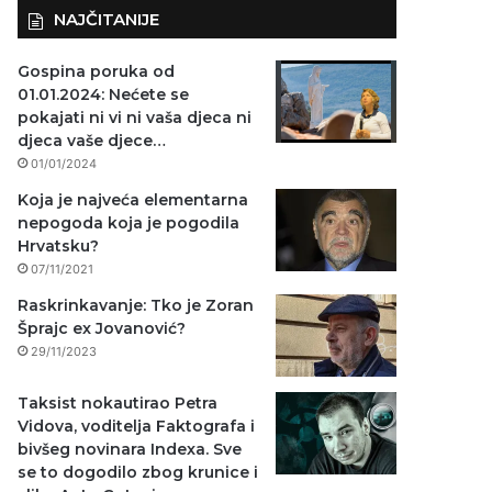
NAJČITANIJE
Gospina poruka od
01.01.2024: Nećete se
pokajati ni vi ni vaša djeca ni
djeca vaše djece…
01/01/2024
Koja je najveća elementarna
nepogoda koja je pogodila
Hrvatsku?
07/11/2021
Raskrinkavanje: Tko je Zoran
Šprajc ex Jovanović?
29/11/2023
Taksist nokautirao Petra
Vidova, voditelja Faktografa i
bivšeg novinara Indexa. Sve
se to dogodilo zbog krunice i