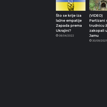
Što se krije iza
(VIDEO)
lažne empatije
Partizani 
Zapada prema
trudnicu ž
Ukrajini?
zakopali 
Jamu
08/04/2022
30/09/202