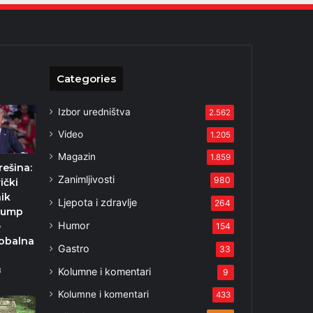
Categories
Izbor uredništva
2.562
Video
1.205
Magazin
1.859
rešina:
Zanimljivosti
980
ički
ik
Ljepota i zdravlje
264
rump
Humor
e
154
obalna
Gastro
33
Kolumne i komentari
3
9
Kolumne i komentari
433