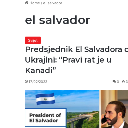
Home
/
el salvador
el salvador
Svijet
Predsjednik El Salvadora 
Ukrajini: “Pravi rat je u
Kanadi”
17/02/2022
0
3