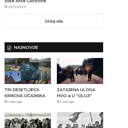
slike Ante Gotovine
20/12/2023
Učitaj više
NAJNOVIJE
TRI DESETLJEĆA
ZATAJENA ULOGA
KRIKOVA OČAJNIKA
HVO-a U “OLUJI”
1 dan ago
1 dan ago