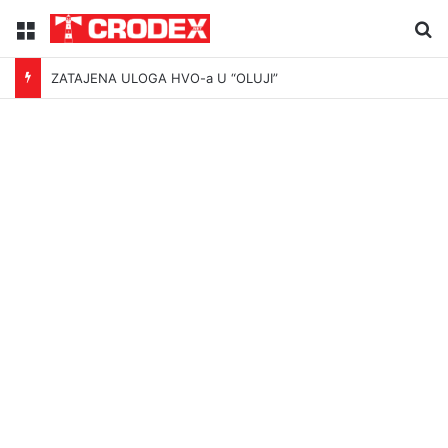
Menu
Tr
ZATAJENA ULOGA HVO-a U “OLUJI”