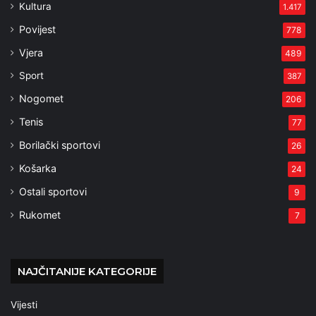
Kultura
1.417
Povijest
778
Vjera
489
Sport
387
Nogomet
206
Tenis
77
Borilački sportovi
26
Košarka
24
Ostali sportovi
9
Rukomet
7
NAJČITANIJE KATEGORIJE
Vijesti