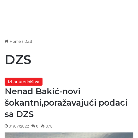
Home
/
DZS
DZS
Izbor uredništva
Nenad Bakić-novi
šokantni,poražavajući podaci
sa DZS
01/07/2022
0
378