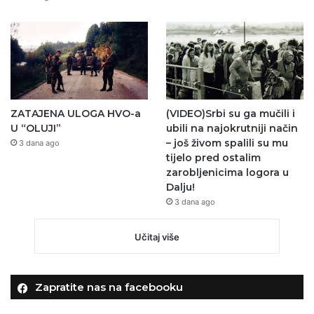
ZATAJENA ULOGA HVO-a
(VIDEO)Srbi su ga mučili i
U “OLUJI”
ubili na najokrutniji način
– još živom spalili su mu
3 dana ago
tijelo pred ostalim
zarobljenicima logora u
Dalju!
3 dana ago
Učitaj više
Zapratite nas na facebooku