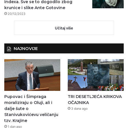
Indexa. Sve se to dogodilo zbog
krunice i slike Ante Gotovine
20/12/2023
Učitaj više
NAJNOVIJE
Pupovac i Šimpraga
TRI DESETLJEĆA KRIKOVA
moraliziraju o Oluji, ali i
OČAJNIKA
dalje šute o
3 dana ago
Stanivukovićevu veličanju
tzv. Krajine
1 dan ago