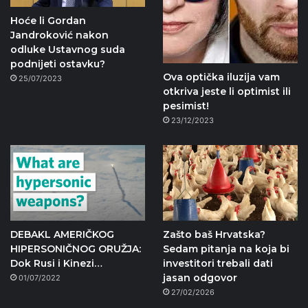
Hoće li Gordan
Jandroković nakon
odluke Ustavnog suda
podnijeti ostavku?
Ova optička iluzija vam
25/07/2023
otkriva jeste li optimist ili
pesimist!
23/12/2023
DEBAKL AMERIČKOG
Zašto baš Hrvatska?
HIPERSONIČNOG ORUŽJA:
Sedam pitanja na koja bi
Dok Rusi i Kinezi…
investitori trebali dati
jasan odgovor
01/07/2022
27/02/2026