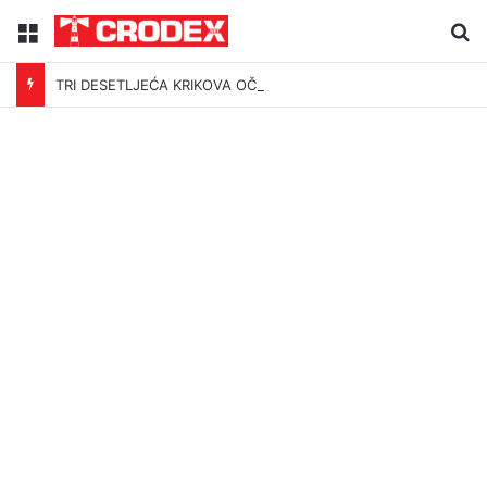
Menu
Tr
TRI DESETLJEĆA KRIKOVA OČAJNIKA