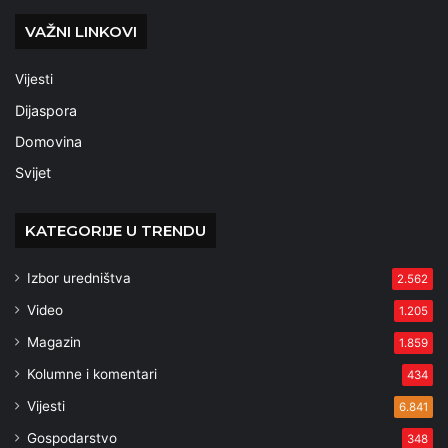
VAŽNI LINKOVI
Vijesti
Dijaspora
Domovina
Svijet
KATEGORIJE U TRENDU
Izbor uredništva
2.562
Video
1.205
Magazin
1.859
Kolumne i komentari
434
Vijesti
6.841
Gospodarstvo
348