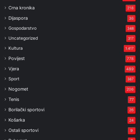
Crna kronika
218
Dijaspora
36
Gospodarstvo
348
Uncategorized
317
Kultura
1.417
Povijest
778
Vjera
489
Sport
387
Nogomet
206
Tenis
77
Borilački sportovi
26
Košarka
24
Ostali sportovi
9