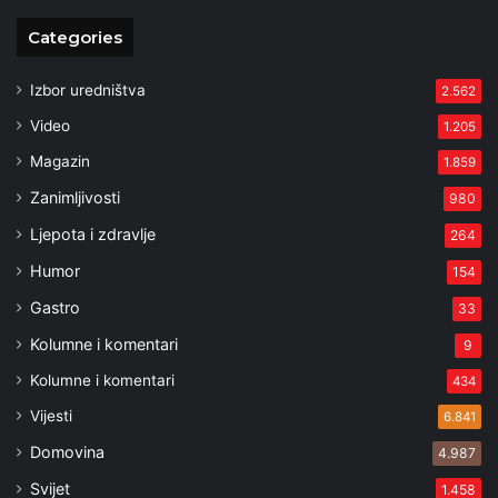
Categories
Izbor uredništva
2.562
Video
1.205
Magazin
1.859
Zanimljivosti
980
Ljepota i zdravlje
264
Humor
154
Gastro
33
Kolumne i komentari
9
Kolumne i komentari
434
Vijesti
6.841
Domovina
4.987
Svijet
1.458