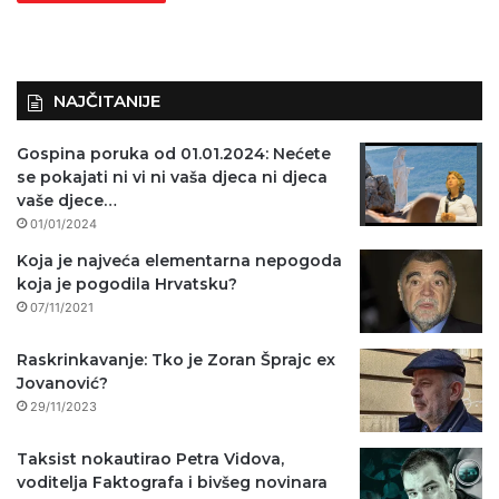
NAJČITANIJE
Gospina poruka od 01.01.2024: Nećete
se pokajati ni vi ni vaša djeca ni djeca
vaše djece…
01/01/2024
Koja je najveća elementarna nepogoda
koja je pogodila Hrvatsku?
07/11/2021
Raskrinkavanje: Tko je Zoran Šprajc ex
Jovanović?
29/11/2023
Taksist nokautirao Petra Vidova,
voditelja Faktografa i bivšeg novinara