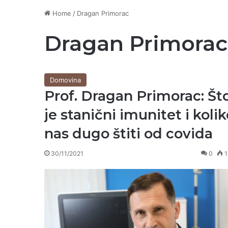
Home
/
Dragan Primorac
Dragan Primorac
Domovina
Prof. Dragan Primorac: Št
je stanični imunitet i koli
nas dugo štiti od covida
30/11/2021
0
1