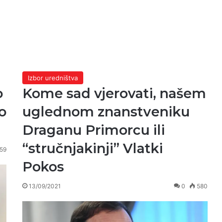
Izbor uredništva
o
Kome sad vjerovati, našem
ko
uglednom znanstveniku
Draganu Primorcu ili
“stručnjakinji” Vlatki
59
Pokos
13/09/2021
0
580