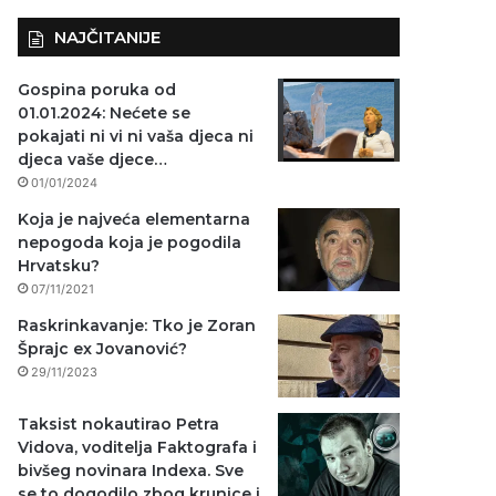
NAJČITANIJE
Gospina poruka od
01.01.2024: Nećete se
pokajati ni vi ni vaša djeca ni
djeca vaše djece…
01/01/2024
Koja je najveća elementarna
nepogoda koja je pogodila
Hrvatsku?
07/11/2021
Raskrinkavanje: Tko je Zoran
Šprajc ex Jovanović?
29/11/2023
Taksist nokautirao Petra
Vidova, voditelja Faktografa i
bivšeg novinara Indexa. Sve
se to dogodilo zbog krunice i