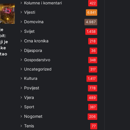
Kolumne i komentari
422
Vijesti
6.841
Domovina
4.987
je
Svijet
1.458
pit:
Crna kronika
218
i je
ske
Dijaspora
36
stao
Gospodarstvo
348
Uncategorized
317
6
Kultura
1.417
Povijest
778
Vjera
489
Sport
387
Nogomet
206
Tenis
77