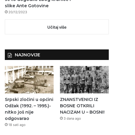
slike Ante Gotovine
20/12/2023
Učitaj više
NAJNOVIJE
Srpski zločini u općini
ZNANSTVENICI IZ
Odžak (1992. – 1995.)-
BOSNE OTKRILI
nitko još nije
NACIZAM U – BOSNI!
odgovarao
3 dana ago
18 sati ago