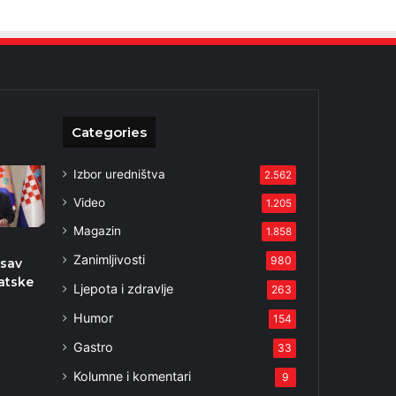
Categories
Izbor uredništva
2.562
Video
1.205
Magazin
1.858
Zanimljivosti
980
 sav
vatske
Ljepota i zdravlje
263
Humor
154
Gastro
33
Kolumne i komentari
9