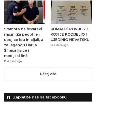
Sramota na hrvatski
KOMADIĆ POVIJESTI
način: Za pedofile i
KOJI JE PODIJELIO I
ubojice idu inicijali, a
UJEDINIO HRVATSKU
za legendu Darija
4 dana ago
Šimića lisice i
medijski linč
4 dana ago
Učitaj više
Zapratite nas na facebooku