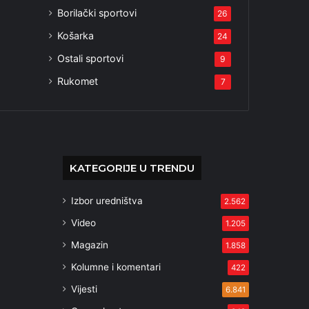
Borilački sportovi
26
Košarka
24
Ostali sportovi
9
Rukomet
7
KATEGORIJE U TRENDU
Izbor uredništva
2.562
Video
1.205
Magazin
1.858
Kolumne i komentari
422
Vijesti
6.841