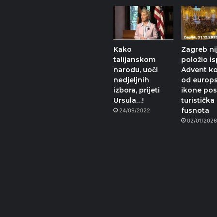
Kako
Zagreb ni
talijanskom
položio is
narodu, uoči
Advent koj
nedjeljnih
od europ
izbora, prijeti
ikone po
Ursula…!
turistička
fusnota
24/09/2022
02/01/202