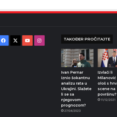
TAKOĐER PROČITAJTE
Facebook
X
YouTube
Instagram
Ivan Pernar
Izvlači li
iznio šokantnu
Milanović
analizu rata u
ološ s hr
Ukrajini. Slažete
scene na
li se sa
površinu?
njegovom
11/12/2021
prognozom?
27/04/2023