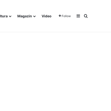
Sidebar
Traži
ltura
Magazin
Video
Follow