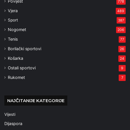
Povijest
778
Vjera
489
Sport
387
Nogomet
206
Tenis
77
Borilački sportovi
26
Košarka
24
Ostali sportovi
9
Rukomet
7
NAJČITANIJE KATEGORIJE
Vijesti
Dijaspora