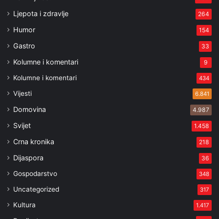
Ljepota i zdravlje
264
Humor
154
Gastro
33
Kolumne i komentari
9
Kolumne i komentari
434
Vijesti
6.841
Domovina
4.987
Svijet
1.458
Crna kronika
218
Dijaspora
36
Gospodarstvo
348
Uncategorized
317
Kultura
1.417