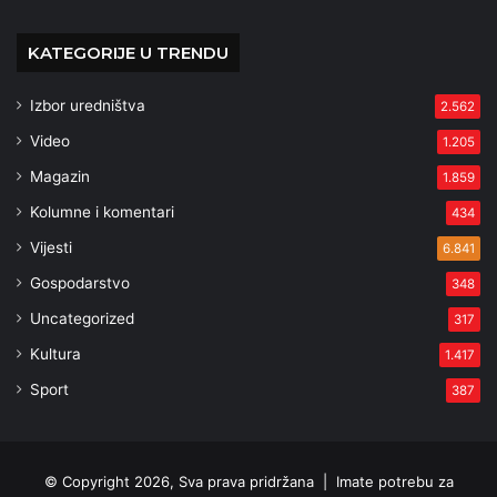
KATEGORIJE U TRENDU
Izbor uredništva
2.562
Video
1.205
Magazin
1.859
Kolumne i komentari
434
Vijesti
6.841
Gospodarstvo
348
Uncategorized
317
Kultura
1.417
Sport
387
© Copyright 2026, Sva prava pridržana |
Imate potrebu za