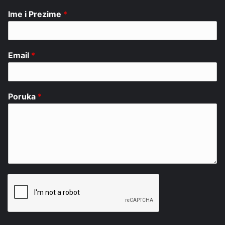
Ime i Prezime
*
Email
*
Poruka
*