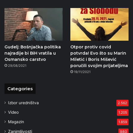
Gudelj: Bošnjačka politika
Otpor protiv covid
najradije bi BiH vratila u
potvrda! Evo što su Marin
Osmansko carstvo
Miletić i Boris Mišević
poručili svojim prijateljima
29/08/2021
19/11/2021
Categories
Izbor uredništva
2.562
Video
1.205
Magazin
1.859
Zanimljivosti
980