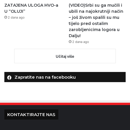
ZATAJENA ULOGA HVO-a
(VIDEO)Srbi su ga mučili i
U “OLUJI”
ubili na najokrutniji način
– još živom spalili su mu
2 dana ago
tijelo pred ostalim
zarobljenicima logora u
Dalju!
2 dana ago
Učitaj više
Zapratite nas na facebooku
KONTAKTIRAJTE NAS