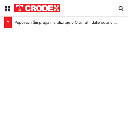
Menu
Tr
Pupovac i Šimpraga moraliziraju o Oluji, ali i dalje šute o Stanivukovićevu veličanju tzv. Krajine