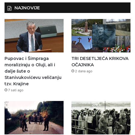
NAJNOVIJE
Pupovac i Šimpraga
TRI DESETLJEĆA KRIKOVA
moraliziraju o Oluji, ali i
OČAJNIKA
dalje šute o
2 dana ago
Stanivukovićevu veličanju
tzv. Krajine
7 sati ago