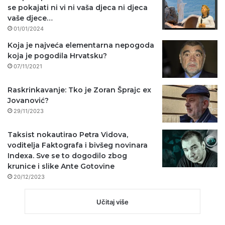
se pokajati ni vi ni vaša djeca ni djeca
vaše djece…
01/01/2024
Koja je najveća elementarna nepogoda
koja je pogodila Hrvatsku?
07/11/2021
Raskrinkavanje: Tko je Zoran Šprajc ex
Jovanović?
29/11/2023
Taksist nokautirao Petra Vidova,
voditelja Faktografa i bivšeg novinara
Indexa. Sve se to dogodilo zbog
krunice i slike Ante Gotovine
20/12/2023
Učitaj više