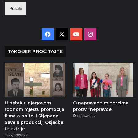
Pošalji
Facebook
X
YouTube
Instagram
TAKOĐER PROČITAJTE
U petak u njegovom
O nepravednim borcima
rodnom mjestu promocija
protiv ”nepravde”
filma o obitelji Stjepana
15/05/2022
Ševe u produkciji Osječke
televizije
27/03/2023