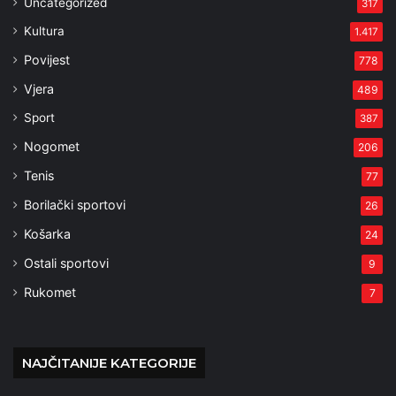
Uncategorized
317
Kultura
1.417
Povijest
778
Vjera
489
Sport
387
Nogomet
206
Tenis
77
Borilački sportovi
26
Košarka
24
Ostali sportovi
9
Rukomet
7
NAJČITANIJE KATEGORIJE