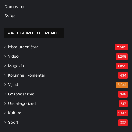
Domovina
Svijet
KATEGORIJE U TRENDU
Izbor uredništva
2.562
Video
1.205
Magazin
1.859
Kolumne i komentari
434
Vijesti
6.841
Gospodarstvo
348
Uncategorized
317
Kultura
1.417
Sport
387