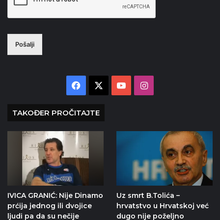
Pošalji
Facebook
X
YouTube
Instagram
TAKOĐER PROČITAJTE
IVICA GRANIĆ: Nije Dinamo
Uz smrt B.Tolića –
prćija jednog ili dvojice
hrvatstvo u Hrvatskoj već
ljudi pa da su nečije
dugo nije poželjno