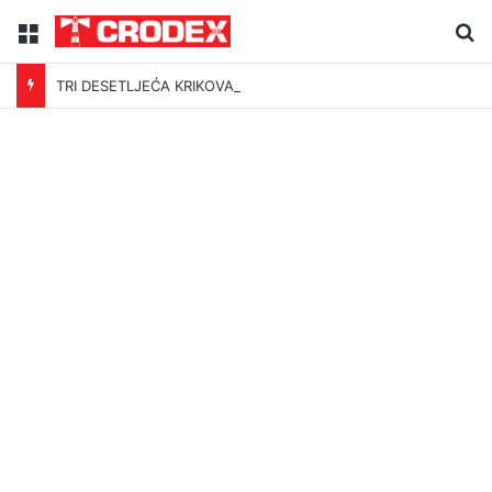
Menu
Tr
TRI DESETLJEĆA KRIKOVA OČAJNIKA