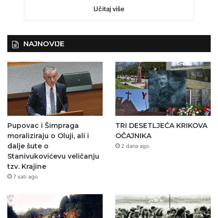
Učitaj više
NAJNOVIJE
Pupovac i Šimpraga
TRI DESETLJEĆA KRIKOVA
moraliziraju o Oluji, ali i
OČAJNIKA
dalje šute o
2 dana ago
Stanivukovićevu veličanju
tzv. Krajine
7 sati ago