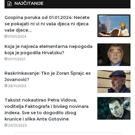
NAJČITANIJE
Gospina poruka od 01.01.2024: Nećete
se pokajati ni vi ni vaša djeca ni djeca
vaše djece…
01/01/2024
Koja je najveća elementarna nepogoda
koja je pogodila Hrvatsku?
07/11/2021
Raskrinkavanje: Tko je Zoran Šprajc ex
Jovanović?
29/11/2023
Taksist nokautirao Petra Vidova,
voditelja Faktografa i bivšeg novinara
Indexa. Sve se to dogodilo zbog
krunice i slike Ante Gotovine
20/12/2023