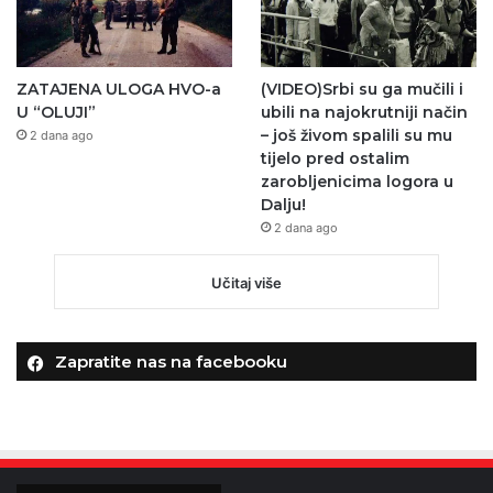
ZATAJENA ULOGA HVO-a
(VIDEO)Srbi su ga mučili i
U “OLUJI”
ubili na najokrutniji način
– još živom spalili su mu
2 dana ago
tijelo pred ostalim
zarobljenicima logora u
Dalju!
2 dana ago
Učitaj više
Zapratite nas na facebooku