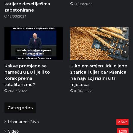
karijere desetljećima
14/08/2022
zabetonirane
13/03/2024
Kakve promjene se
U kojem smjeru idu cijene
nameću u EU i je li to
žitarica i uljarica? Pšenica
korak prema
na najvišoj razini u tri
totalitarizmu?
mjeseca
20/06/2022
01/10/2022
Categories
Izbor uredništva
2.562
Video
1.205