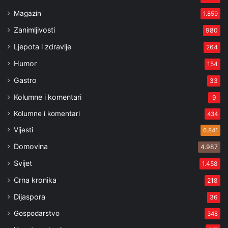
Magazin
1.859
Zanimljivosti
980
Ljepota i zdravlje
264
Humor
154
Gastro
33
Kolumne i komentari
9
Kolumne i komentari
434
Vijesti
6.841
Domovina
4.987
Svijet
1.458
Crna kronika
218
Dijaspora
36
Gospodarstvo
348