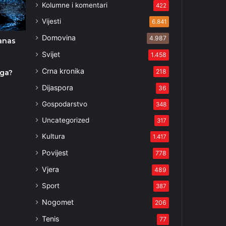
Kolumne i komentari
422
Vijesti
6.841
Domovina
4.987
anas
Svijet
1.458
Crna kronika
218
ga?
Dijaspora
36
Gospodarstvo
348
Uncategorized
317
Kultura
1.417
Povijest
778
Vjera
489
Sport
387
Nogomet
206
Tenis
77