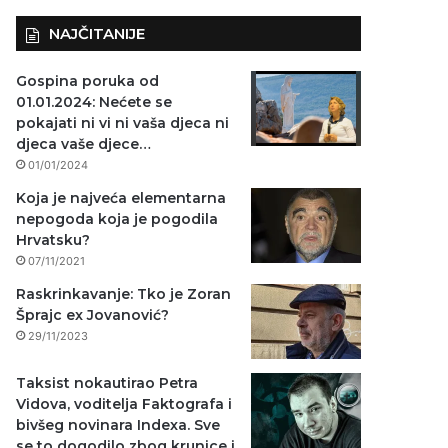
NAJČITANIJE
Gospina poruka od
01.01.2024: Nećete se
pokajati ni vi ni vaša djeca ni
djeca vaše djece…
01/01/2024
Koja je najveća elementarna
nepogoda koja je pogodila
Hrvatsku?
07/11/2021
Raskrinkavanje: Tko je Zoran
Šprajc ex Jovanović?
29/11/2023
Taksist nokautirao Petra
Vidova, voditelja Faktografa i
bivšeg novinara Indexa. Sve
se to dogodilo zbog krunice i