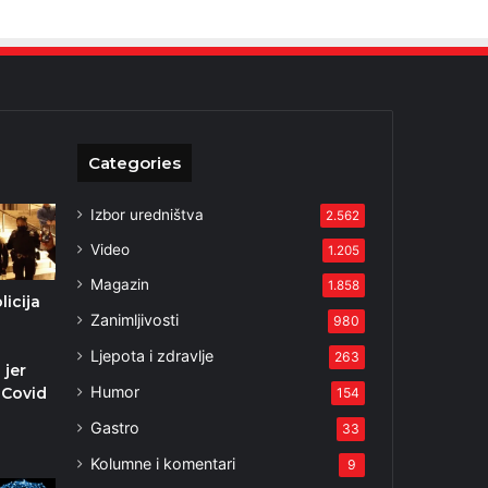
Categories
Izbor uredništva
2.562
Video
1.205
Magazin
1.858
licija
Zanimljivosti
980
Ljepota i zdravlje
263
 jer
Humor
 Covid
154
Gastro
33
2
Kolumne i komentari
9