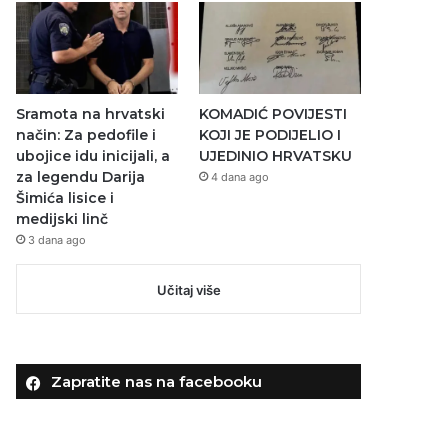
Sramota na hrvatski
KOMADIĆ POVIJESTI
način: Za pedofile i
KOJI JE PODIJELIO I
ubojice idu inicijali, a
UJEDINIO HRVATSKU
za legendu Darija
4 dana ago
Šimića lisice i
medijski linč
3 dana ago
Učitaj više
Zapratite nas na facebooku