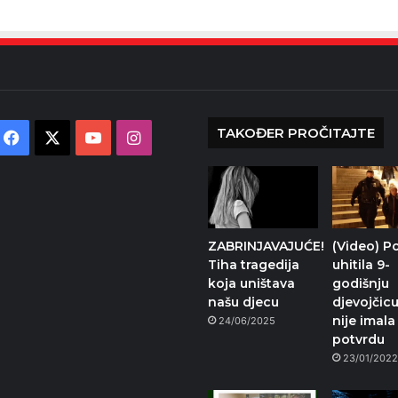
TAKOĐER PROČITAJTE
Facebook
X
YouTube
Instagram
ZABRINJAVAJUĆE!
(Video) Po
Tiha tragedija
uhitila 9-
koja uništava
godišnju
našu djecu
djevojčicu
nije imala
24/06/2025
potvrdu
23/01/202