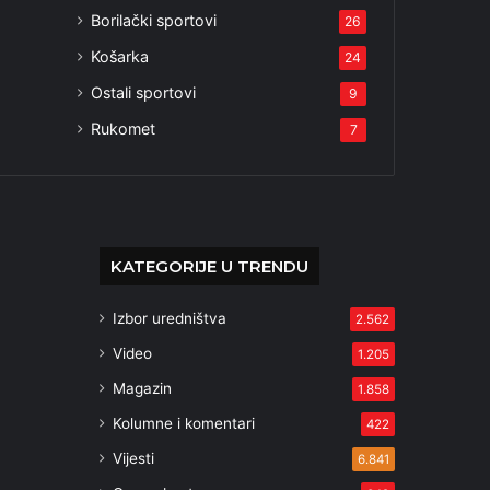
Borilački sportovi
26
Košarka
24
Ostali sportovi
9
Rukomet
7
KATEGORIJE U TRENDU
Izbor uredništva
2.562
Video
1.205
Magazin
1.858
Kolumne i komentari
422
Vijesti
6.841