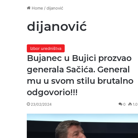
Home
/
dijanović
dijanović
Izbor uredništva
Bujanec u Bujici prozvao
generala Sačića. General
mu u svom stilu brutalno
odgovorio!!!
23/02/2024
0
1.