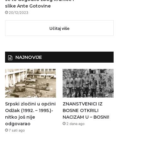
slike Ante Gotovine
20/12/2023
Učitaj više
NAJNOVIJE
Srpski zločini u općini
ZNANSTVENICI IZ
Odžak (1992. – 1995.)-
BOSNE OTKRILI
nitko još nije
NACIZAM U – BOSNI!
odgovarao
2 dana ago
7 sati ago