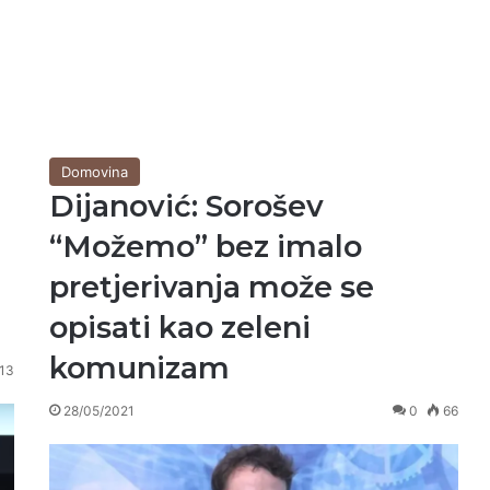
Domovina
Dijanović: Sorošev
“Možemo” bez imalo
pretjerivanja može se
opisati kao zeleni
komunizam
013
28/05/2021
0
66