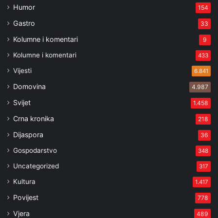
Humor
154
Gastro
33
Kolumne i komentari
9
Kolumne i komentari
433
Vijesti
6.841
Domovina
4.987
Svijet
1.458
Crna kronika
218
Dijaspora
36
Gospodarstvo
348
Uncategorized
317
Kultura
1.417
Povijest
778
Vjera
489