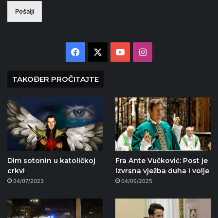
Pošalji
Facebook
X
YouTube
Instagram
TAKOĐER PROČITAJTE
Dim sotonin u katoličkoj
Fra Ante Vučković: Post je
crkvi
izvrsna vježba duha i volje
24/07/2023
04/09/2025