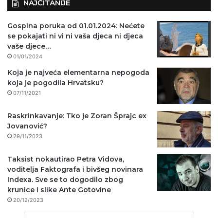
NAJČITANIJE
Gospina poruka od 01.01.2024: Nećete
se pokajati ni vi ni vaša djeca ni djeca
vaše djece…
01/01/2024
Koja je najveća elementarna nepogoda
koja je pogodila Hrvatsku?
07/11/2021
Raskrinkavanje: Tko je Zoran Šprajc ex
Jovanović?
29/11/2023
Taksist nokautirao Petra Vidova,
voditelja Faktografa i bivšeg novinara
Indexa. Sve se to dogodilo zbog
krunice i slike Ante Gotovine
20/12/2023