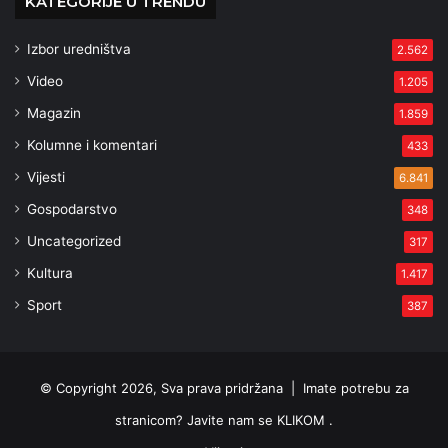
KATEGORIJE U TRENDU
Izbor uredništva
2.562
Video
1.205
Magazin
1.859
Kolumne i komentari
433
Vijesti
6.841
Gospodarstvo
348
Uncategorized
317
Kultura
1.417
Sport
387
© Copyright 2026, Sva prava pridržana |
Imate potrebu za
stranicom? Javite nam se KLIKOM .