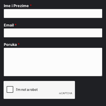
Ime i Prezime
*
Email
*
Poruka
*