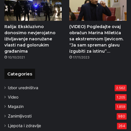
Italija: Ekskluzivno
(VIDEO) Pogledajte ovaj
donosimo nevjerojatno
obračun Marina Miletića
iživljavanje naoružane
sa ekstremnom ljevicom.
vlasti nad golorukim
“Ja sam spreman glavu
građanima
izgubiti za istinu”…
10/10/2021
17/11/2023
Categories
Izbor uredništva
2.562
Video
1.205
Magazin
1.859
Zanimljivosti
980
Ljepota i zdravlje
264