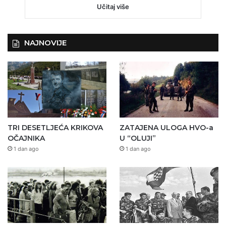
Učitaj više
NAJNOVIJE
TRI DESETLJEĆA KRIKOVA
ZATAJENA ULOGA HVO-a
OČAJNIKA
U “OLUJI”
1 dan ago
1 dan ago