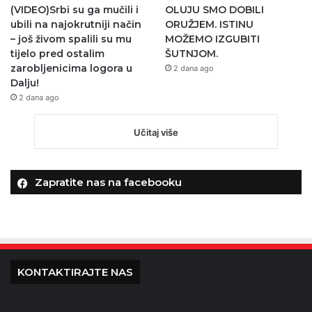
(VIDEO)Srbi su ga mučili i
OLUJU SMO DOBILI
ubili na najokrutniji način
ORUŽJEM. ISTINU
– još živom spalili su mu
MOŽEMO IZGUBITI
tijelo pred ostalim
ŠUTNJOM.
zarobljenicima logora u
2 dana ago
Dalju!
2 dana ago
Učitaj više
Zapratite nas na facebooku
KONTAKTIRAJTE NAS