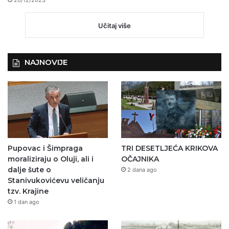
20/12/2023
Učitaj više
NAJNOVIJE
Pupovac i Šimpraga
TRI DESETLJEĆA KRIKOVA
moraliziraju o Oluji, ali i
OČAJNIKA
dalje šute o
2 dana ago
Stanivukovićevu veličanju
tzv. Krajine
1 dan ago