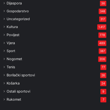
Dijaspora
36
Gospodarstvo
348
Uncategorized
317
Kultura
1.417
Povijest
778
Vjera
489
Sport
387
Nogomet
206
Tenis
77
Borilački sportovi
26
Košarka
24
Ostali sportovi
9
Rukomet
7