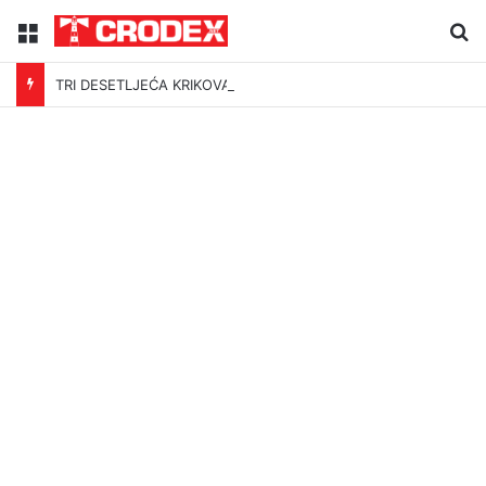
Menu
Tr
TRI DESETLJEĆA KRIKOVA OČAJNIKA