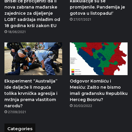
Brisel će procijeniti da li
kalkulacije su se
nova zabrana mađarske
promijenile. Pandemija je
zajednice za dijeljenje
gotova u listopadu!‘
LGBT sadržaja mlađim od
27/07/2021
18 godina krši zakon EU
18/06/2021
Eksperiment “Australija”
Odgovor Komšiću i
ide dalje:Je li moguća
Mesiću: Zašto ne bismo
tolika krvnička agresija i
imali građansku Republiku
mržnja prema vlastitom
Herceg Bosnu?
narodu?
30/03/2022
27/09/2021
Categories