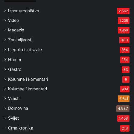
Izbor uredništva
2.562
Video
1.205
Magazin
1.859
Zanimljivosti
980
Ljepota i zdravlje
264
Humor
154
Gastro
33
Kolumne i komentari
9
Kolumne i komentari
434
Vijesti
6.841
Domovina
4.987
Svijet
1.458
Crna kronika
218