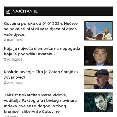
NAJČITANIJE
Gospina poruka od 01.01.2024: Nećete
se pokajati ni vi ni vaša djeca ni djeca
vaše djece…
01/01/2024
Koja je najveća elementarna nepogoda
koja je pogodila Hrvatsku?
07/11/2021
Raskrinkavanje: Tko je Zoran Šprajc ex
Jovanović?
29/11/2023
Taksist nokautirao Petra Vidova,
voditelja Faktografa i bivšeg novinara
Indexa. Sve se to dogodilo zbog
krunice i slike Ante Gotovine