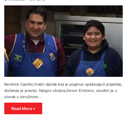
Kendrick Castillo,hrabri dječak koji je poginuo spašavajući prijatelje,
dočekao je pravdu. Njegov ubojica,Devon Erickson, osuđen je u
utorak u okružnom…
Read More »