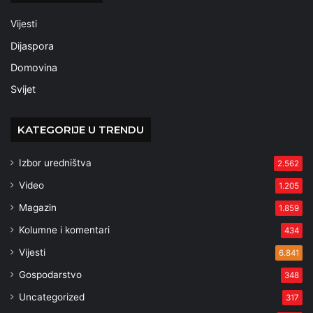
Vijesti
Dijaspora
Domovina
Svijet
KATEGORIJE U TRENDU
Izbor uredništva
2.562
Video
1.205
Magazin
1.859
Kolumne i komentari
434
Vijesti
6.841
Gospodarstvo
348
Uncategorized
317