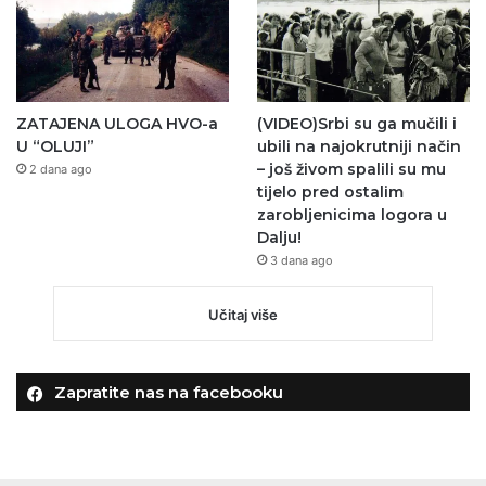
ZATAJENA ULOGA HVO-a
(VIDEO)Srbi su ga mučili i
U “OLUJI”
ubili na najokrutniji način
– još živom spalili su mu
2 dana ago
tijelo pred ostalim
zarobljenicima logora u
Dalju!
3 dana ago
Učitaj više
Zapratite nas na facebooku