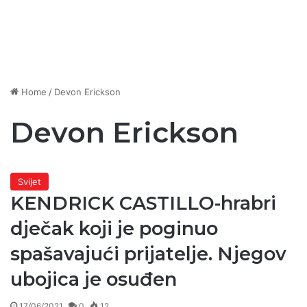
Home
/
Devon Erickson
Devon Erickson
Svijet
KENDRICK CASTILLO-hrabri
dječak koji je poginuo
spašavajući prijatelje. Njegov
ubojica je osuđen
17/06/2021
0
12