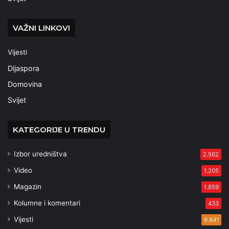
VAŽNI LINKOVI
Vijesti
Dijaspora
Domovina
Svijet
KATEGORIJE U TRENDU
Izbor uredništva
2.562
Video
1.205
Magazin
1.859
Kolumne i komentari
433
Vijesti
6.841