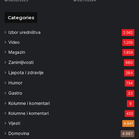
Categories
Izbor uredništva
2.562
Video
1.205
Magazin
1.859
Zanimljivosti
980
Ljepota i zdravlje
264
Humor
154
Gastro
33
Kolumne i komentari
9
Kolumne i komentari
433
Vijesti
6.841
Domovina
4.987