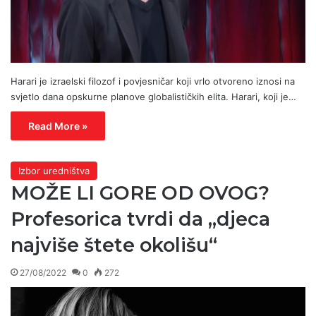
Harari je izraelski filozof i povjesničar koji vrlo otvoreno iznosi na
svjetlo dana opskurne planove globalističkih elita. Harari, koji je…
Read More »
Izbor uredništva
MOŽE LI GORE OD OVOG?
Profesorica tvrdi da „djeca
najviše štete okolišu“
27/08/2022
0
272