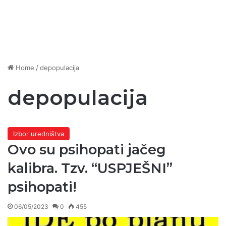
Home
/
depopulacija
depopulacija
Izbor uredništva
Ovo su psihopati jačeg
kalibra. Tzv. “USPJEŠNI”
psihopati!
06/05/2023
0
455