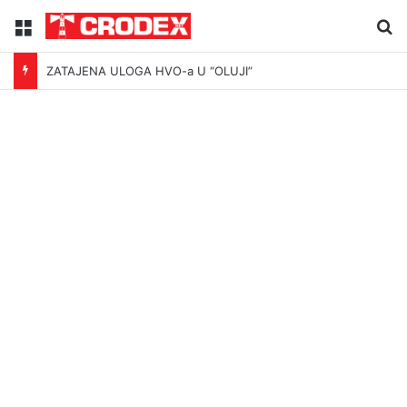
Menu
Tr
ZATAJENA ULOGA HVO-a U “OLUJI”