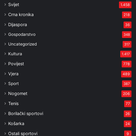
Svijet
1.458
Crna kronika
218
Dijaspora
36
Gospodarstvo
348
Uncategorized
317
Kultura
1.417
Povijest
778
Vjera
489
Sport
387
Nogomet
206
Tenis
77
Borilački sportovi
26
Košarka
24
Ostali sportovi
9