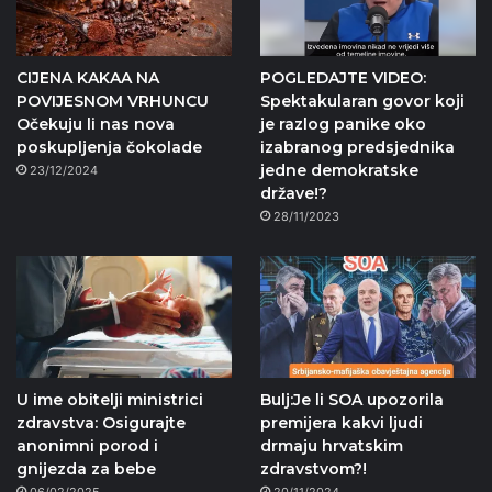
CIJENA KAKAA NA
POGLEDAJTE VIDEO:
POVIJESNOM VRHUNCU
Spektakularan govor koji
Očekuju li nas nova
je razlog panike oko
poskupljenja čokolade
izabranog predsjednika
jedne demokratske
23/12/2024
države!?
28/11/2023
U ime obitelji ministrici
Bulj:Je li SOA upozorila
zdravstva: Osigurajte
premijera kakvi ljudi
anonimni porod i
drmaju hrvatskim
gnijezda za bebe
zdravstvom?!
06/02/2025
20/11/2024