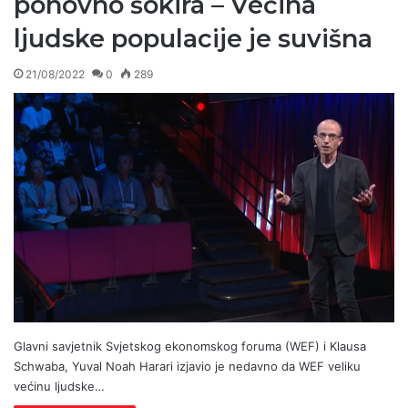
ponovno šokira – Većina
ljudske populacije je suvišna
21/08/2022
0
289
Glavni savjetnik Svjetskog ekonomskog foruma (WEF) i Klausa
Schwaba, Yuval Noah Harari izjavio je nedavno da WEF veliku
većinu ljudske…