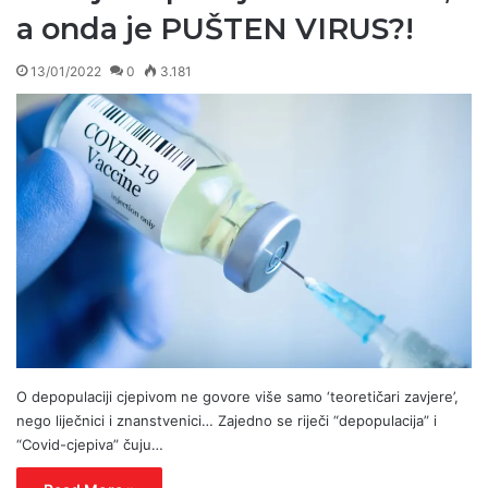
a onda je PUŠTEN VIRUS?!
13/01/2022
0
3.181
O depopulaciji cjepivom ne govore više samo ‘teoretičari zavjere’,
nego liječnici i znanstvenici… Zajedno se riječi “depopulacija” i
“Covid-cjepiva” čuju…