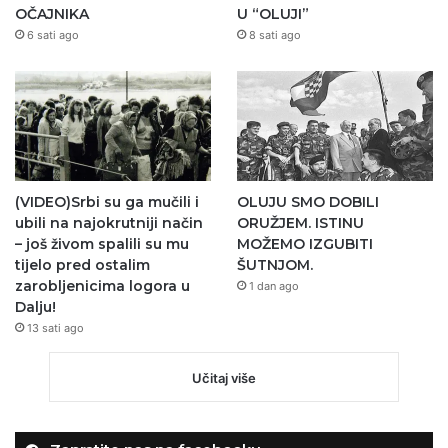
OČAJNIKA
U “OLUJI”
6 sati ago
8 sati ago
(VIDEO)Srbi su ga mučili i
OLUJU SMO DOBILI
ubili na najokrutniji način
ORUŽJEM. ISTINU
– još živom spalili su mu
MOŽEMO IZGUBITI
tijelo pred ostalim
ŠUTNJOM.
zarobljenicima logora u
1 dan ago
Dalju!
13 sati ago
Učitaj više