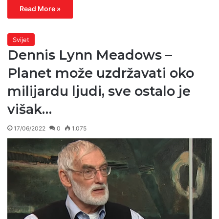
Read More »
Svijet
Dennis Lynn Meadows –
Planet može uzdržavati oko
milijardu ljudi, sve ostalo je
višak…
17/06/2022
0
1.075