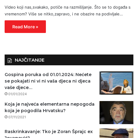
Video koji nas,svakako, potiče na razmišljanje. Što se to događa s
vremenom? Više se nitko,zapravo, i ne obazire na podivljale…
Read More »
NAJČITANIJE
Gospina poruka od 01.01.2024: Nećete
se pokajati ni vi ni vaša djeca ni djeca
vaše djece…
01/01/2024
Koja je najveća elementarna nepogoda
koja je pogodila Hrvatsku?
07/11/2021
Raskrinkavanje: Tko je Zoran Šprajc ex
Jovanović?