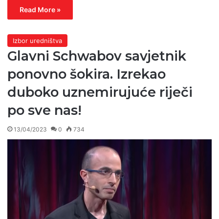
Read More »
Izbor uredništva
Glavni Schwabov savjetnik
ponovno šokira. Izrekao
duboko uznemirujuće riječi
po sve nas!
13/04/2023
0
734