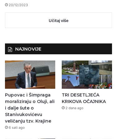
20/12/2023
Učitaj više
NAJNOVIJE
Pupovac i Šimpraga
TRI DESETLJEĆA
moraliziraju o Oluji, ali
KRIKOVA OČAJNIKA
i dalje šute o
2 dana ago
Stanivukovićevu
veličanju tzv. Krajine
6 sati ago