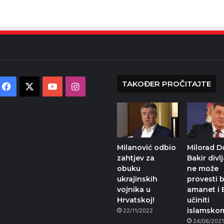
TAKOĐER PROČITAJTE
Facebook
X
YouTube
Instagram
Milanović odbio
Milorad D
zahtjev za
Bakir divlj
obuku
ne može
ukrajinskih
provesti 
vojnika u
amanet i 
Hrvatskoj!
učiniti
islamsko
22/11/2022
24/06/202