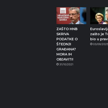
ZAŠTO HNB
Euroslavij
SKRIVA
zašto je 
PODATKE O
bio u pra
ŠTEDNJI
03/09/202
GRAĐANA?
MORA IH
OBJAVITI!
31/10/2021