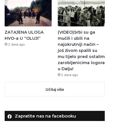
ZATAJENA ULOGA
(VIDEO)Srbi su ga
HVO-a U “OLUJI”
mučili i ubili na
najokrutniji način –
2 dana ago
još živom spalili su
mu tijelo pred ostalim
zarobljenicima logora
u Dalju!
2 dana ago
Učitaj više
Zapratite nas na facebooku