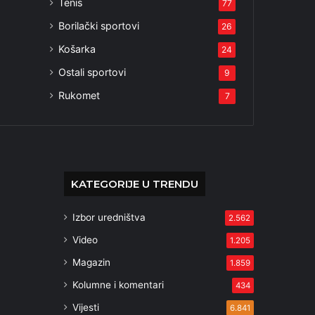
Tenis
77
Borilački sportovi
26
Košarka
24
Ostali sportovi
9
Rukomet
7
KATEGORIJE U TRENDU
Izbor uredništva
2.562
Video
1.205
Magazin
1.859
Kolumne i komentari
434
Vijesti
6.841