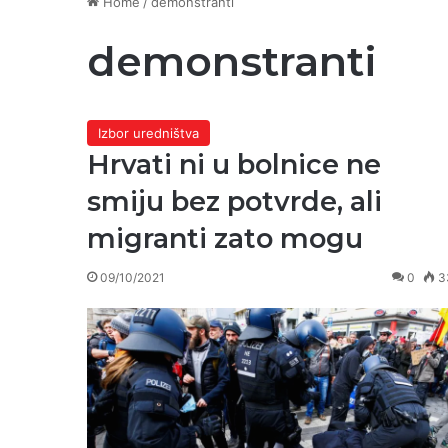
Home
/
demonstranti
demonstranti
Izbor uredništva
Hrvati ni u bolnice ne
smiju bez potvrde, ali
migranti zato mogu
09/10/2021
0
3