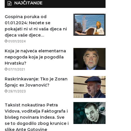
NAJČITANIJE
Gospina poruka od
01.01.2024: Nećete se
pokajati ni vi ni vaša djeca ni
djeca vaše djece…
01/01/2024
Koja je najveća elementarna
nepogoda koja je pogodila
Hrvatsku?
07/11/2021
Raskrinkavanje: Tko je Zoran
Šprajc ex Jovanović?
29/11/2023
Taksist nokautirao Petra
Vidova, voditelja Faktografa i
bivšeg novinara Indexa. Sve
se to dogodilo zbog krunice i
slike Ante Gotovine