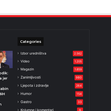
Categories
Izbor uredništva
2.562
Video
1.205
Magazin
1.859
odik:
Zanimljivosti
980
a jer
Ljepota i zdravlje
264
babin
Humor
BiH
154
Gastro
33
m
Kolumne i komentari
1
9