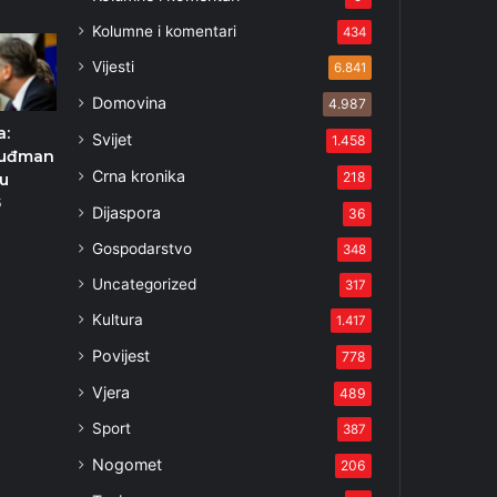
Kolumne i komentari
434
Vijesti
6.841
Domovina
4.987
a:
Svijet
1.458
Tuđman
Crna kronika
218
vu
5
Dijaspora
36
Gospodarstvo
348
Uncategorized
317
Kultura
1.417
Povijest
778
Vjera
489
Sport
387
Nogomet
206