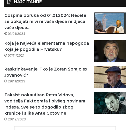
NAJČITANIJE
Gospina poruka od 01.01.2024: Nećete
se pokajati ni vi ni vaša djeca ni djeca
vaše djece…
01/01/2024
Koja je najveća elementarna nepogoda
koja je pogodila Hrvatsku?
07/11/2021
Raskrinkavanje: Tko je Zoran Šprajc ex
Jovanović?
29/11/2023
Taksist nokautirao Petra Vidova,
voditelja Faktografa i bivšeg novinara
Indexa. Sve se to dogodilo zbog
krunice i slike Ante Gotovine
20/12/2023