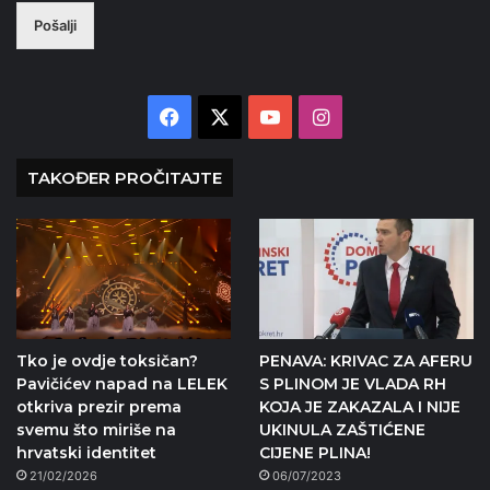
Pošalji
Facebook
X
YouTube
Instagram
TAKOĐER PROČITAJTE
Tko je ovdje toksičan?
PENAVA: KRIVAC ZA AFERU
Pavičićev napad na LELEK
S PLINOM JE VLADA RH
otkriva prezir prema
KOJA JE ZAKAZALA I NIJE
svemu što miriše na
UKINULA ZAŠTIĆENE
hrvatski identitet
CIJENE PLINA!
21/02/2026
06/07/2023