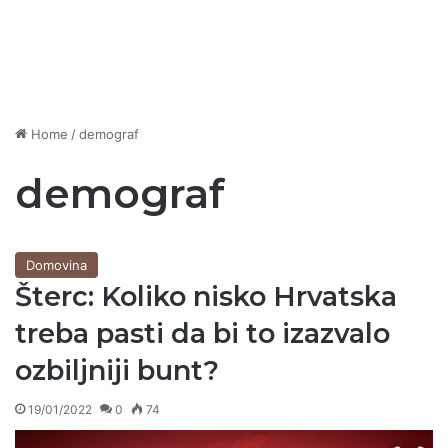
Home
/
demograf
demograf
Domovina
Šterc: Koliko nisko Hrvatska
treba pasti da bi to izazvalo
ozbiljniji bunt?
19/01/2022
0
74