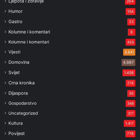
Ljepota i zdravlje
264
Humor
154
Gastro
33
Kolumne i komentari
9
Kolumne i komentari
433
Vijesti
6.841
Domovina
4.987
Svijet
1.458
Crna kronika
218
Dijaspora
36
Gospodarstvo
348
Uncategorized
317
Kultura
1.417
Povijest
778