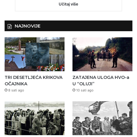
Učitaj više
NAJNOVIJE
TRI DESETLJEĆA KRIKOVA
ZATAJENA ULOGA HVO-a
OČAJNIKA
U “OLUJI”
8 sati ago
10 sati ago