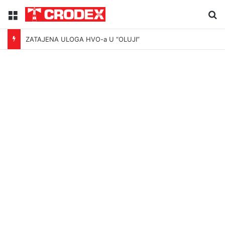
Menu
Tr
ZATAJENA ULOGA HVO-a U “OLUJI”