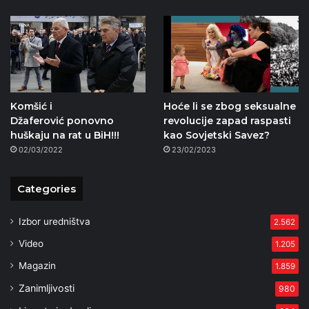
Komšić i
Hoće li se zbog seksualne
Džaferović ponovno
revolucije zapad raspasti
huškaju na rat u BiH!!!
kao Sovjetski Savez?
02/03/2022
23/02/2023
Categories
Izbor uredništva
2.562
Video
1.205
Magazin
1.859
Zanimljivosti
980