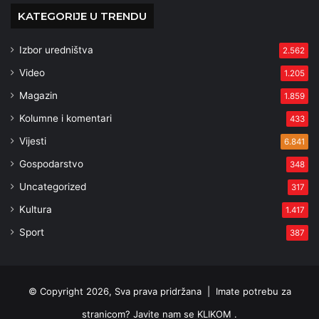
KATEGORIJE U TRENDU
Izbor uredništva
2.562
Video
1.205
Magazin
1.859
Kolumne i komentari
433
Vijesti
6.841
Gospodarstvo
348
Uncategorized
317
Kultura
1.417
Sport
387
© Copyright 2026, Sva prava pridržana |
Imate potrebu za
stranicom? Javite nam se KLIKOM .