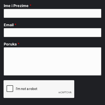
Ime i Prezime
*
Email
*
Poruka
*