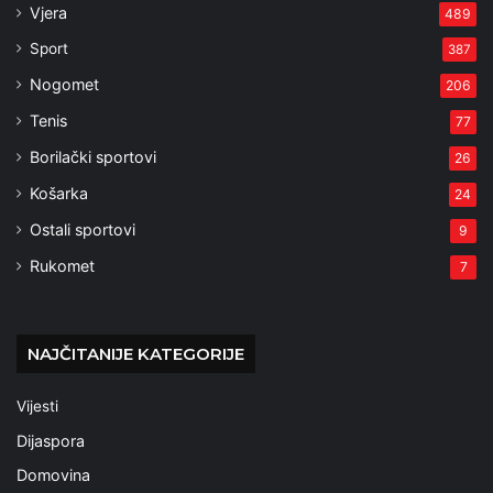
Vjera
489
Sport
387
Nogomet
206
Tenis
77
Borilački sportovi
26
Košarka
24
Ostali sportovi
9
Rukomet
7
NAJČITANIJE KATEGORIJE
Vijesti
Dijaspora
Domovina