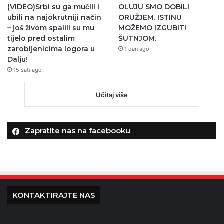
(VIDEO)Srbi su ga mučili i
OLUJU SMO DOBILI
ubili na najokrutniji način
ORUŽJEM. ISTINU
– još živom spalili su mu
MOŽEMO IZGUBITI
tijelo pred ostalim
ŠUTNJOM.
zarobljenicima logora u
1 dan ago
Dalju!
15 sati ago
Učitaj više
Zapratite nas na facebooku
KONTAKTIRAJTE NAS