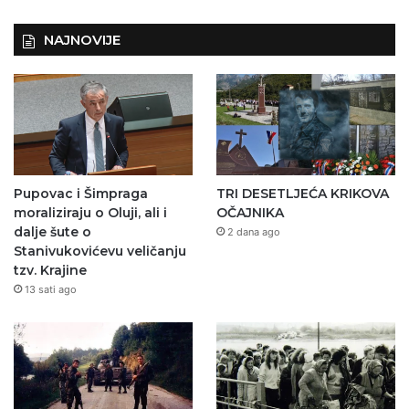
NAJNOVIJE
Pupovac i Šimpraga
TRI DESETLJEĆA KRIKOVA
moraliziraju o Oluji, ali i
OČAJNIKA
dalje šute o
2 dana ago
Stanivukovićevu veličanju
tzv. Krajine
13 sati ago