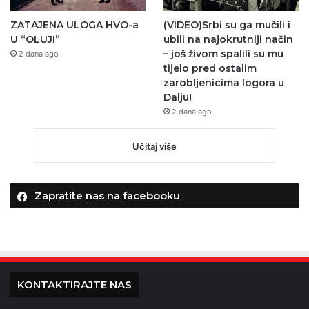
ZATAJENA ULOGA HVO-a
(VIDEO)Srbi su ga mučili i
U “OLUJI”
ubili na najokrutniji način
– još živom spalili su mu
2 dana ago
tijelo pred ostalim
zarobljenicima logora u
Dalju!
2 dana ago
Učitaj više
Zapratite nas na facebooku
KONTAKTIRAJTE NAS