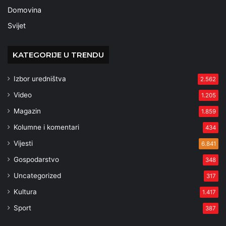
Domovina
Svijet
KATEGORIJE U TRENDU
Izbor uredništva
2.562
Video
1.205
Magazin
1.859
Kolumne i komentari
434
Vijesti
6.841
Gospodarstvo
348
Uncategorized
317
Kultura
1.417
Sport
387