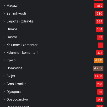
Magazin
1.859
Zanimljivosti
980
Ljepota i zdravlje
264
Humor
154
Gastro
33
Kolumne i komentari
9
Kolumne i komentari
434
Vijesti
6.841
Domovina
4.987
Svijet
1.458
Crna kronika
218
Dijaspora
36
Gospodarstvo
348
Uncategorized