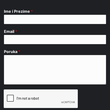
Ime i Prezime
*
Email
*
Poruka
*