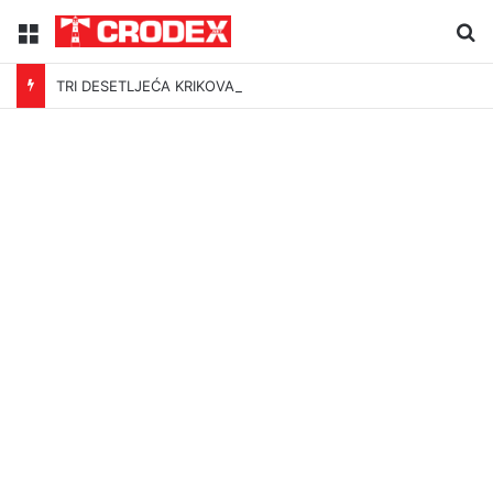
Menu
Tr
TRI DESETLJEĆA KRIKOVA OČAJNIKA