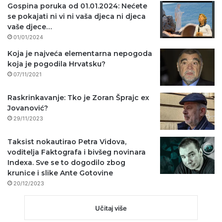
Gospina poruka od 01.01.2024: Nećete
se pokajati ni vi ni vaša djeca ni djeca
vaše djece…
01/01/2024
Koja je najveća elementarna nepogoda
koja je pogodila Hrvatsku?
07/11/2021
Raskrinkavanje: Tko je Zoran Šprajc ex
Jovanović?
29/11/2023
Taksist nokautirao Petra Vidova,
voditelja Faktografa i bivšeg novinara
Indexa. Sve se to dogodilo zbog
krunice i slike Ante Gotovine
20/12/2023
Učitaj više