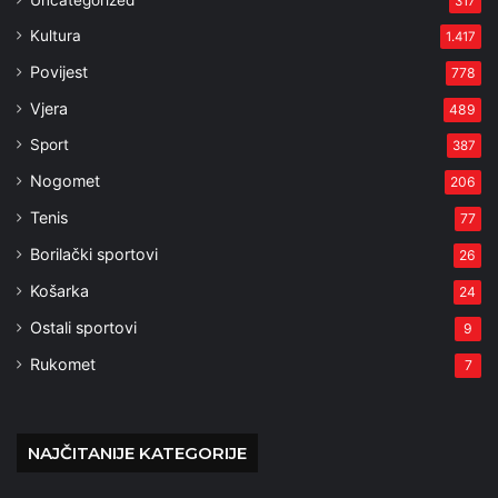
317
Kultura
1.417
Povijest
778
Vjera
489
Sport
387
Nogomet
206
Tenis
77
Borilački sportovi
26
Košarka
24
Ostali sportovi
9
Rukomet
7
NAJČITANIJE KATEGORIJE