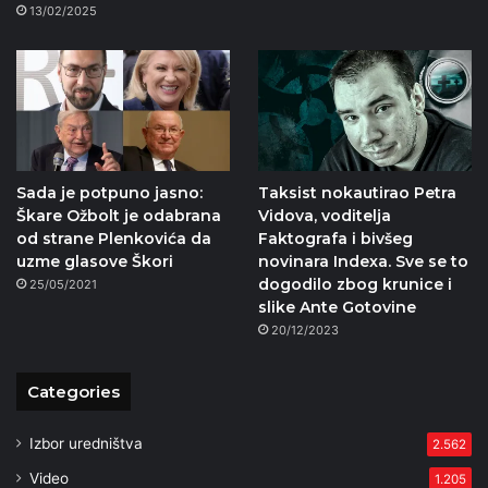
13/02/2025
Sada je potpuno jasno:
Taksist nokautirao Petra
Škare Ožbolt je odabrana
Vidova, voditelja
od strane Plenkovića da
Faktografa i bivšeg
uzme glasove Škori
novinara Indexa. Sve se to
dogodilo zbog krunice i
25/05/2021
slike Ante Gotovine
20/12/2023
Categories
Izbor uredništva
2.562
Video
1.205