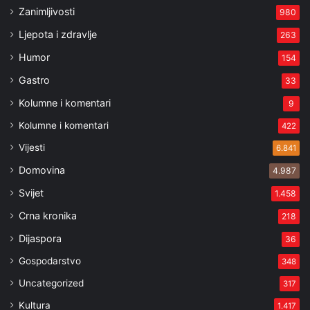
Zanimljivosti
980
Ljepota i zdravlje
263
Humor
154
Gastro
33
Kolumne i komentari
9
Kolumne i komentari
422
Vijesti
6.841
Domovina
4.987
Svijet
1.458
Crna kronika
218
Dijaspora
36
Gospodarstvo
348
Uncategorized
317
Kultura
1.417