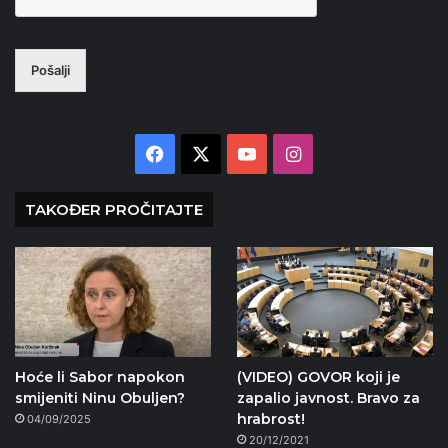
Pošalji
Facebook
X
YouTube
Instagram
TAKOĐER PROČITAJTE
Hoće li Sabor napokon
(VIDEO) GOVOR koji je
smijeniti Ninu Obuljen?
zapalio javnost. Bravo za
hrabrost!
04/09/2025
20/12/2021