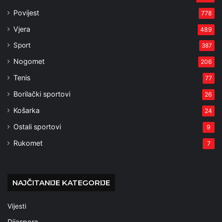
Povijest
778
Vjera
489
Sport
387
Nogomet
206
Tenis
77
Borilački sportovi
26
Košarka
24
Ostali sportovi
9
Rukomet
7
NAJČITANIJE KATEGORIJE
Vijesti
Dijaspora