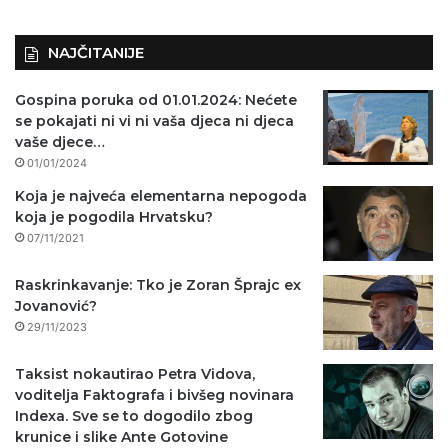
NAJČITANIJE
Gospina poruka od 01.01.2024: Nećete
se pokajati ni vi ni vaša djeca ni djeca
vaše djece…
01/01/2024
Koja je najveća elementarna nepogoda
koja je pogodila Hrvatsku?
07/11/2021
Raskrinkavanje: Tko je Zoran Šprajc ex
Jovanović?
29/11/2023
Taksist nokautirao Petra Vidova,
voditelja Faktografa i bivšeg novinara
Indexa. Sve se to dogodilo zbog
krunice i slike Ante Gotovine