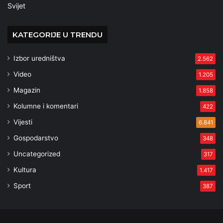
Svijet
KATEGORIJE U TRENDU
Izbor uredništva
2.562
Video
1.205
Magazin
1.858
Kolumne i komentari
422
Vijesti
6.841
Gospodarstvo
348
Uncategorized
317
Kultura
1.417
Sport
387