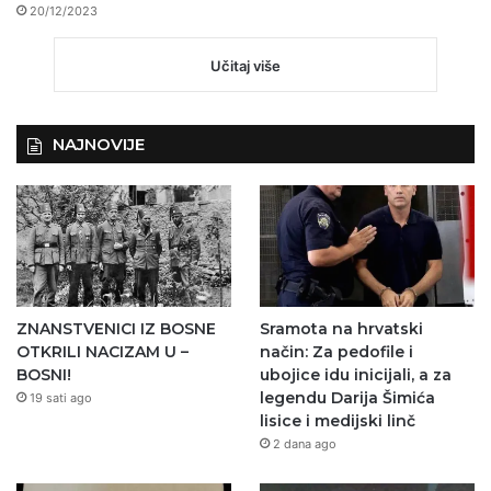
20/12/2023
Učitaj više
NAJNOVIJE
ZNANSTVENICI IZ BOSNE
Sramota na hrvatski
OTKRILI NACIZAM U –
način: Za pedofile i
BOSNI!
ubojice idu inicijali, a za
legendu Darija Šimića
19 sati ago
lisice i medijski linč
2 dana ago