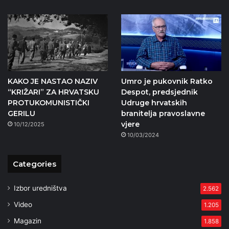
KAKO JE NASTAO NAZIV
Umro je pukovnik Ratko
“KRIŽARI” ZA HRVATSKU
Despot, predsjednik
PROTUKOMUNISTIČKI
Udruge hrvatskih
GERILU
branitelja pravoslavne
vjere
10/12/2025
10/03/2024
Categories
Izbor uredništva
2.562
Video
1.205
Magazin
1.858