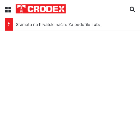
Menu
Tr
Sramota na hrvatski način: Za pedofile i ubojice idu inicijali, a za legendu Darija Šimića lisice i medijski linč