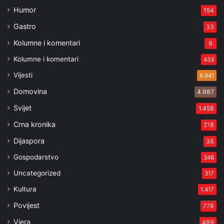
Humor
154
Gastro
33
Kolumne i komentari
9
Kolumne i komentari
433
Vijesti
6.841
Domovina
4.987
Svijet
1.458
Crna kronika
218
Dijaspora
36
Gospodarstvo
348
Uncategorized
317
Kultura
1.417
Povijest
778
Vjera
489