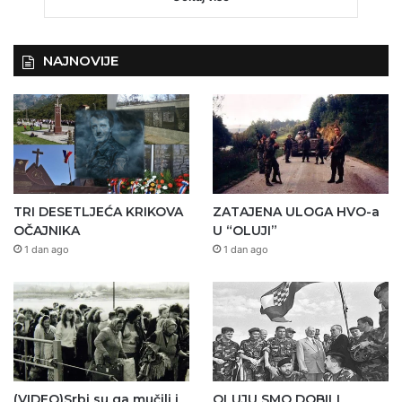
NAJNOVIJE
TRI DESETLJEĆA KRIKOVA
ZATAJENA ULOGA HVO-a
OČAJNIKA
U “OLUJI”
1 dan ago
1 dan ago
(VIDEO)Srbi su ga mučili i
OLUJU SMO DOBILI