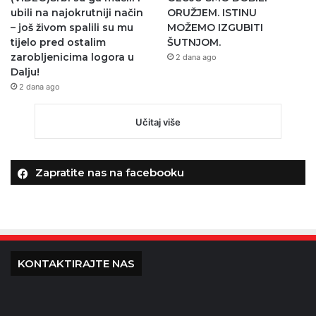
ubili na najokrutniji način
ORUŽJEM. ISTINU
– još živom spalili su mu
MOŽEMO IZGUBITI
tijelo pred ostalim
ŠUTNJOM.
zarobljenicima logora u
2 dana ago
Dalju!
2 dana ago
Učitaj više
Zapratite nas na facebooku
KONTAKTIRAJTE NAS