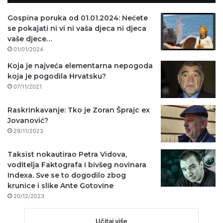
Gospina poruka od 01.01.2024: Nećete
se pokajati ni vi ni vaša djeca ni djeca
vaše djece…
01/01/2024
Koja je najveća elementarna nepogoda
koja je pogodila Hrvatsku?
07/11/2021
Raskrinkavanje: Tko je Zoran Šprajc ex
Jovanović?
29/11/2023
Taksist nokautirao Petra Vidova,
voditelja Faktografa i bivšeg novinara
Indexa. Sve se to dogodilo zbog
krunice i slike Ante Gotovine
20/12/2023
Učitaj više