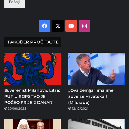
Pošalji
Facebook
X
YouTube
Instagram
TAKOĐER PROČITAJTE
Suverenist Milanović Litre:
„Ova zemlja“ ima ime,
PUT U ROPSTVO JE
zove se Hrvatska !
POČEO PRIJE 2 DANA!?
(Milorade)
30/06/2023
12/12/2021