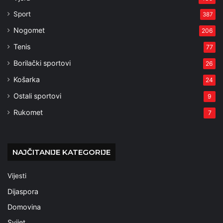
Sport
387
Nogomet
206
Tenis
77
Borilački sportovi
26
Košarka
24
Ostali sportovi
9
Rukomet
7
NAJČITANIJE KATEGORIJE
Vijesti
Dijaspora
Domovina
Svijet