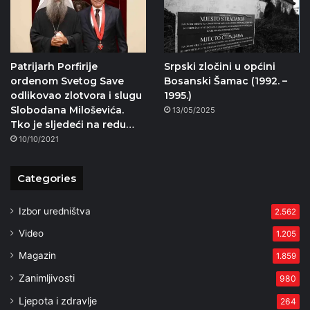
Patrijarh Porfirije
Srpski zločini u općini
ordenom Svetog Save
Bosanski Šamac (1992. –
odlikovao zlotvora i slugu
1995.)
Slobodana Miloševića.
13/05/2025
Tko je sljedeći na redu…
10/10/2021
Categories
Izbor uredništva
2.562
Video
1.205
Magazin
1.859
Zanimljivosti
980
Ljepota i zdravlje
264