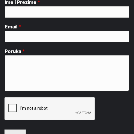
Ime i Prezime
*
Email
*
Poruka
*