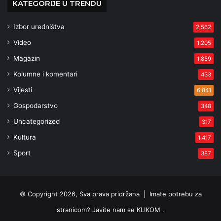
KATEGORIJE U TRENDU
Izbor uredništva
2.562
Video
1.205
Magazin
1.859
Kolumne i komentari
433
Vijesti
6.841
Gospodarstvo
348
Uncategorized
317
Kultura
1.417
Sport
387
© Copyright 2026, Sva prava pridržana |
Imate potrebu za
stranicom? Javite nam se KLIKOM .