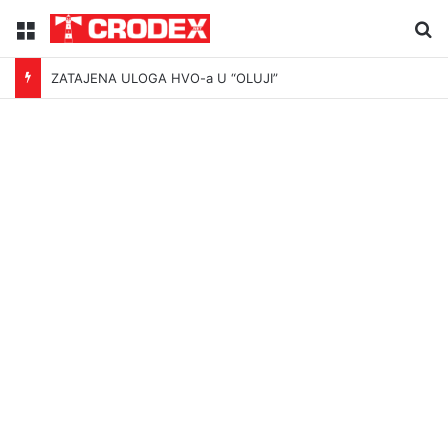
Menu
Tr
ZATAJENA ULOGA HVO-a U “OLUJI”