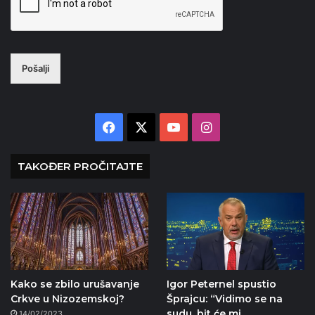
Pošalji
Facebook
X
YouTube
Instagram
TAKOĐER PROČITAJTE
Kako se zbilo urušavanje
Igor Peternel spustio
Crkve u Nizozemskoj?
Šprajcu: “Vidimo se na
sudu, bit će mi
14/02/2023