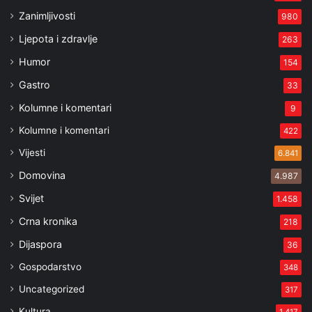
Zanimljivosti
980
Ljepota i zdravlje
263
Humor
154
Gastro
33
Kolumne i komentari
9
Kolumne i komentari
422
Vijesti
6.841
Domovina
4.987
Svijet
1.458
Crna kronika
218
Dijaspora
36
Gospodarstvo
348
Uncategorized
317
Kultura