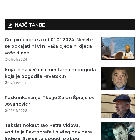
NAJČITANIJE
Gospina poruka od 01.01.2024: Nećete
se pokajati ni vi ni vaša djeca ni djeca
vaše djece…
01/01/2024
Koja je najveća elementarna nepogoda
koja je pogodila Hrvatsku?
07/11/2021
Raskrinkavanje: Tko je Zoran Šprajc ex
Jovanović?
29/11/2023
Taksist nokautirao Petra Vidova,
voditelja Faktografa i bivšeg novinara
Indexa. Sve se to dogodilo zbog