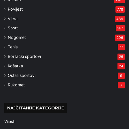
1.417
Povijest
778
Vjera
489
Sport
387
Nogomet
206
Tenis
77
Borilački sportovi
26
Košarka
24
Ostali sportovi
9
Rukomet
7
NAJČITANIJE KATEGORIJE
Vijesti