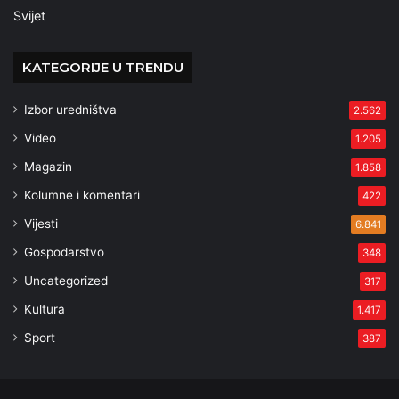
Svijet
KATEGORIJE U TRENDU
Izbor uredništva
2.562
Video
1.205
Magazin
1.858
Kolumne i komentari
422
Vijesti
6.841
Gospodarstvo
348
Uncategorized
317
Kultura
1.417
Sport
387