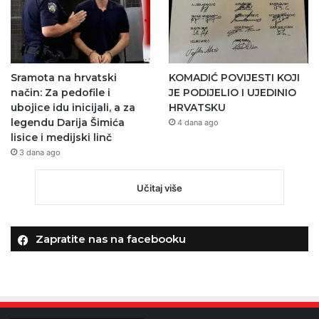
Sramota na hrvatski
KOMADIĆ POVIJESTI KOJI
način: Za pedofile i
JE PODIJELIO I UJEDINIO
ubojice idu inicijali, a za
HRVATSKU
legendu Darija Šimića
4 dana ago
lisice i medijski linč
3 dana ago
Učitaj više
Zapratite nas na facebooku