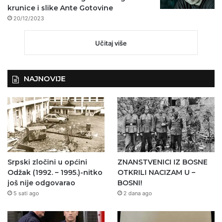
krunice i slike Ante Gotovine
20/12/2023
Učitaj više
NAJNOVIJE
Srpski zločini u općini
ZNANSTVENICI IZ BOSNE
Odžak (1992. – 1995.)-nitko
OTKRILI NACIZAM U –
još nije odgovarao
BOSNI!
5 sati ago
2 dana ago