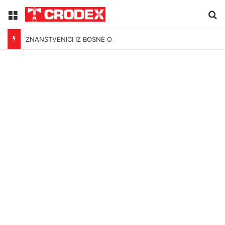
Menu
Tr
ZNANSTVENICI IZ BOSNE OTKRILI NACIZAM U – BOSNI!