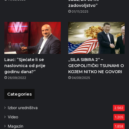
zadovoljstvo”
01/11/2025
Lauc: ”Sjećate li se
„SILA SIBIRA 2“ –
naslovnica od prije
GEOPOLITIČKI TSUNAMI O
godinu dana?”
KOJEM NITKO NE GOVORI
26/09/2022
04/09/2025
Categories
Izbor uredništva
2.562
Video
1.205
Magazin
1.858