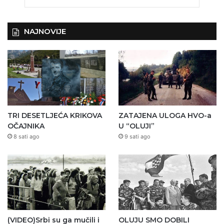
NAJNOVIJE
TRI DESETLJEĆA KRIKOVA
ZATAJENA ULOGA HVO-a
OČAJNIKA
U “OLUJI”
8 sati ago
9 sati ago
(VIDEO)Srbi su ga mučili i
OLUJU SMO DOBILI