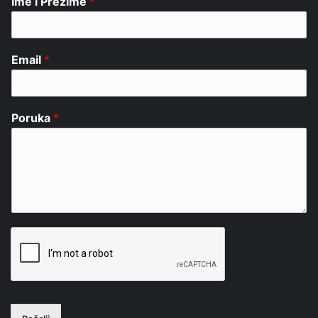
Ime i Prezime
*
Email
*
Poruka
*