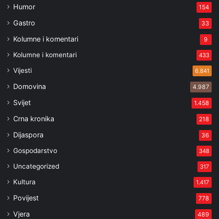
Humor
154
Gastro
33
Kolumne i komentari
9
Kolumne i komentari
433
Vijesti
6.841
Domovina
4.987
Svijet
1.458
Crna kronika
218
Dijaspora
36
Gospodarstvo
348
Uncategorized
317
Kultura
1.417
Povijest
778
Vjera
489