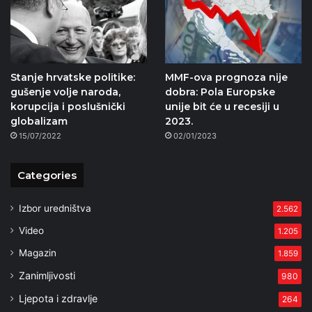
Stanje hrvatske politike:
MMF-ova prognoza nije
gušenje volje naroda,
dobra: Pola Europske
korupcija i poslušnički
unije bit će u recesiji u
globalizam
2023.
15/07/2022
02/01/2023
Categories
Izbor uredništva
2.562
Video
1.205
Magazin
1.859
Zanimljivosti
980
Ljepota i zdravlje
264