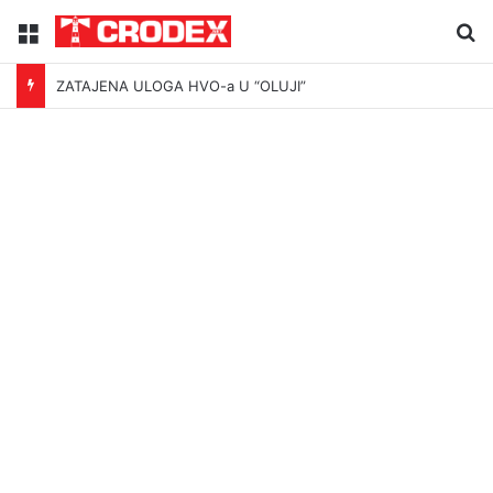
Menu
Tr
ZATAJENA ULOGA HVO-a U “OLUJI”