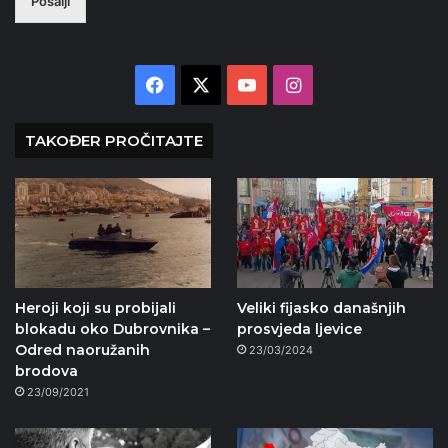
Pošalji
Facebook
X
YouTube
Instagram
TAKOĐER PROČITAJTE
Heroji koji su probijali
Veliki fijasko današnjih
blokadu oko Dubrovnika –
prosvjeda ljevice
Odred naoružanih
23/03/2024
brodova
23/09/2021