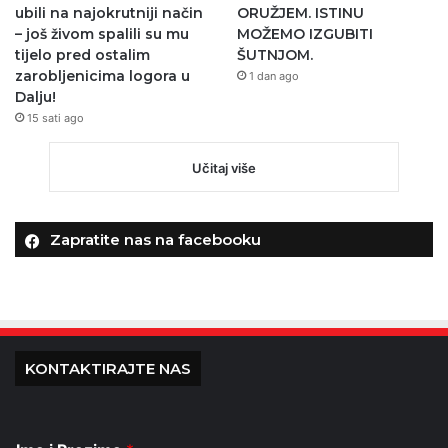
ubili na najokrutniji način
ORUŽJEM. ISTINU
– još živom spalili su mu
MOŽEMO IZGUBITI
tijelo pred ostalim
ŠUTNJOM.
zarobljenicima logora u
1 dan ago
Dalju!
15 sati ago
Učitaj više
Zapratite nas na facebooku
KONTAKTIRAJTE NAS