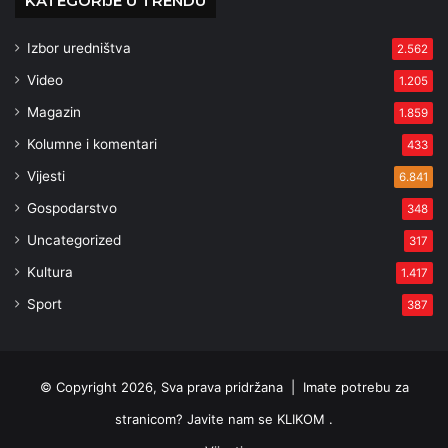
KATEGORIJE U TRENDU
Izbor uredništva
2.562
Video
1.205
Magazin
1.859
Kolumne i komentari
433
Vijesti
6.841
Gospodarstvo
348
Uncategorized
317
Kultura
1.417
Sport
387
© Copyright 2026, Sva prava pridržana |
Imate potrebu za
stranicom? Javite nam se KLIKOM .