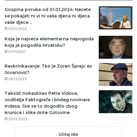
Gospina poruka od 01.01.2024: Nećete
se pokajati ni vi ni vaša djeca ni djeca
vaše djece…
01/01/2024
Koja je najveća elementarna nepogoda
koja je pogodila Hrvatsku?
07/11/2021
Raskrinkavanje: Tko je Zoran Šprajc ex
Jovanović?
29/11/2023
Taksist nokautirao Petra Vidova,
voditelja Faktografa i bivšeg novinara
Indexa. Sve se to dogodilo zbog
krunice i slike Ante Gotovine
20/12/2023
Učitaj više