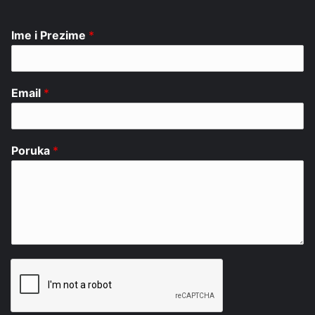
Ime i Prezime
*
Email
*
Poruka
*