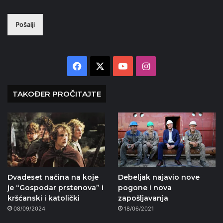
Pošalji
Facebook
X
YouTube
Instagram
TAKOĐER PROČITAJTE
Dvadeset načina na koje
Debeljak najavio nove
je “Gospodar prstenova” i
pogone i nova
kršćanski i katolički
zapošljavanja
08/09/2024
18/06/2021