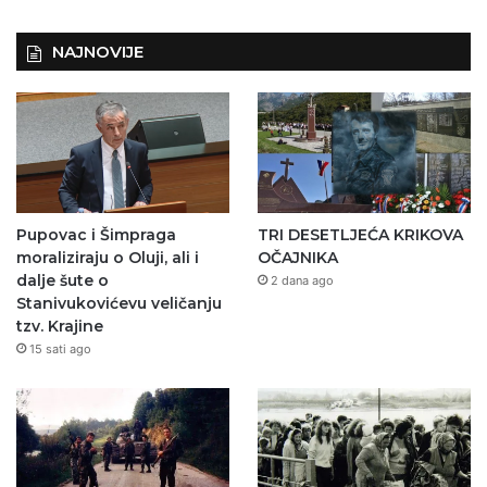
NAJNOVIJE
Pupovac i Šimpraga
TRI DESETLJEĆA KRIKOVA
moraliziraju o Oluji, ali i
OČAJNIKA
dalje šute o
2 dana ago
Stanivukovićevu veličanju
tzv. Krajine
15 sati ago