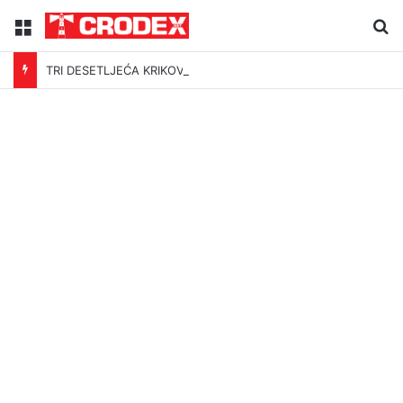
Menu
Tr
TRI DESETLJEĆA KRIKOVA OČAJNIKA