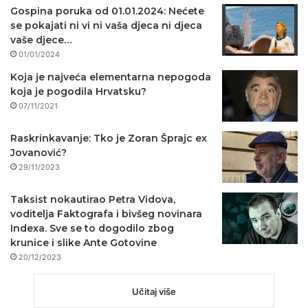
Gospina poruka od 01.01.2024: Nećete
se pokajati ni vi ni vaša djeca ni djeca
vaše djece…
01/01/2024
Koja je najveća elementarna nepogoda
koja je pogodila Hrvatsku?
07/11/2021
Raskrinkavanje: Tko je Zoran Šprajc ex
Jovanović?
29/11/2023
Taksist nokautirao Petra Vidova,
voditelja Faktografa i bivšeg novinara
Indexa. Sve se to dogodilo zbog
krunice i slike Ante Gotovine
20/12/2023
Učitaj više