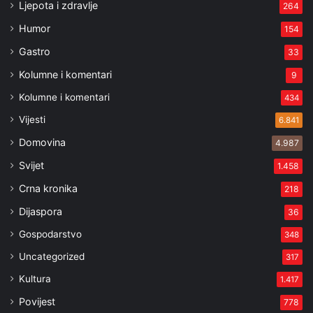
Ljepota i zdravlje
264
Humor
154
Gastro
33
Kolumne i komentari
9
Kolumne i komentari
434
Vijesti
6.841
Domovina
4.987
Svijet
1.458
Crna kronika
218
Dijaspora
36
Gospodarstvo
348
Uncategorized
317
Kultura
1.417
Povijest
778