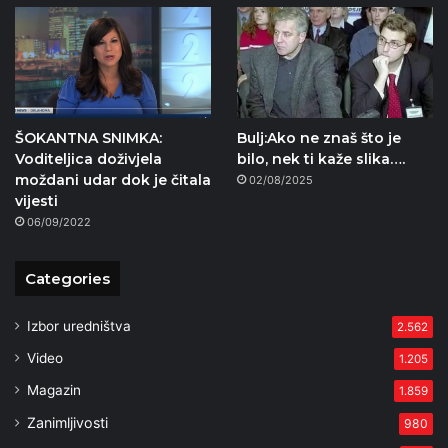
ŠOKANTNA SNIMKA:
Bulj:Ako ne znaš što je
Voditeljica doživjela
bilo, nek ti kaže slika….
moždani udar dok je čitala
02/08/2025
vijesti
06/09/2022
Categories
Izbor uredništva
2.562
Video
1.205
Magazin
1.859
Zanimljivosti
980