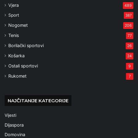
Vjera
489
Sport
387
Nogomet
206
Tenis
77
Borilački sportovi
26
Košarka
24
Ostali sportovi
9
Rukomet
7
NAJČITANIJE KATEGORIJE
Vijesti
Dijaspora
Domovina