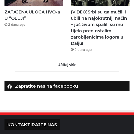
ZATAJENA ULOGA HVO-a
(VIDEO)Srbi su ga mučili i
U “OLUJI”
ubili na najokrutniji način
– još živom spalili su mu
2 dana ago
tijelo pred ostalim
zarobljenicima logora u
Dalju!
2 dana ago
Učitaj više
Zapratite nas na facebooku
KONTAKTIRAJTE NAS