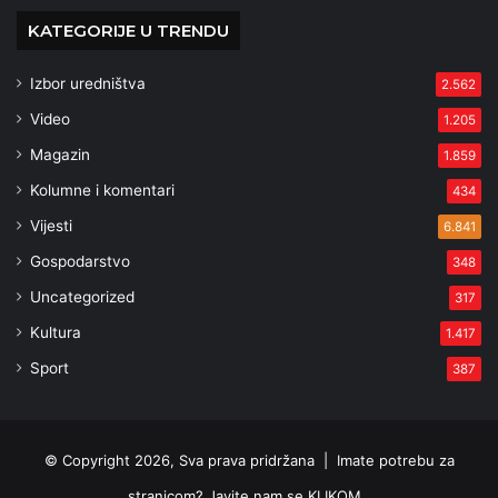
KATEGORIJE U TRENDU
Izbor uredništva
2.562
Video
1.205
Magazin
1.859
Kolumne i komentari
434
Vijesti
6.841
Gospodarstvo
348
Uncategorized
317
Kultura
1.417
Sport
387
© Copyright 2026, Sva prava pridržana |
Imate potrebu za
stranicom? Javite nam se KLIKOM .