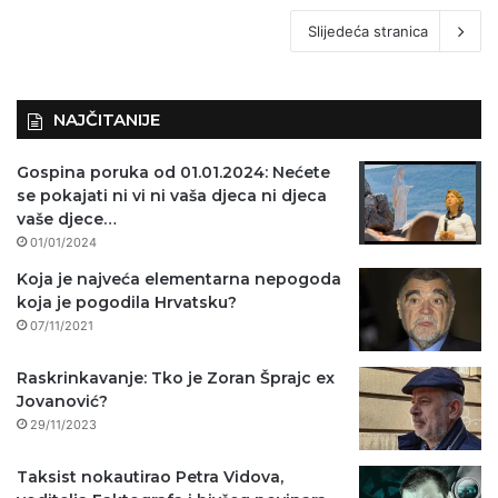
Slijedeća stranica
NAJČITANIJE
Gospina poruka od 01.01.2024: Nećete
se pokajati ni vi ni vaša djeca ni djeca
vaše djece…
01/01/2024
Koja je najveća elementarna nepogoda
koja je pogodila Hrvatsku?
07/11/2021
Raskrinkavanje: Tko je Zoran Šprajc ex
Jovanović?
29/11/2023
Taksist nokautirao Petra Vidova,