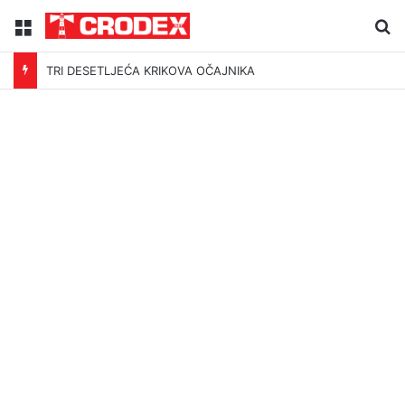
Menu
Tr
TRI DESETLJEĆA KRIKOVA OČAJNIKA