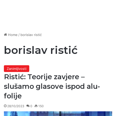
Home
/
borislav ristić
borislav ristić
Zanimljivosti
Ristić: Teorije zavjere –
slušamo glasove ispod alu-
folije
28/10/2023
0
150