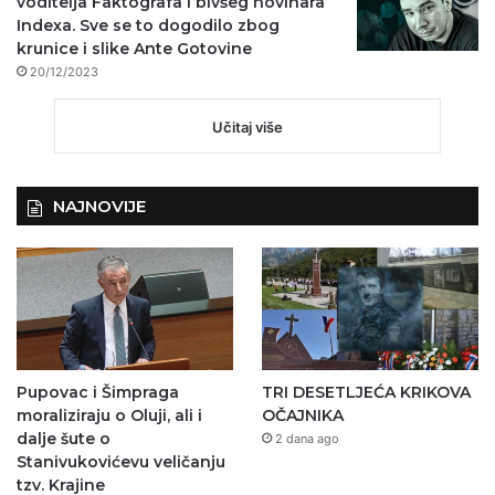
voditelja Faktografa i bivšeg novinara
Indexa. Sve se to dogodilo zbog
krunice i slike Ante Gotovine
20/12/2023
Učitaj više
NAJNOVIJE
Pupovac i Šimpraga
TRI DESETLJEĆA KRIKOVA
moraliziraju o Oluji, ali i
OČAJNIKA
dalje šute o
2 dana ago
Stanivukovićevu veličanju
tzv. Krajine