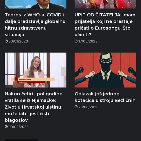
Tedros iz WHO-a: COVID i
UPIT OD ČITATELJA: Imam
dalje predstavlja globalnu
prijatelja koji ne prestaje
hitnu zdravstvenu
pričati o Eurosongu. Što
situaciju
učiniti?
30/01/2023
17/05/2023
Nakon četiri i pol godine
Odlazak još jednog
vratila se iz Njemačke:
kotačića u stroju Bezličnih
Život u Hrvatskoj uistinu
23/06/2026
može biti i jest čisti
blagoslov
09/02/2023