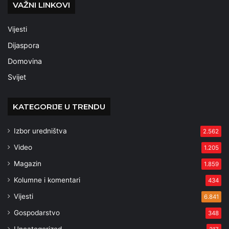
VAŽNI LINKOVI
Vijesti
Dijaspora
Domovina
Svijet
KATEGORIJE U TRENDU
Izbor uredništva
2.562
Video
1.205
Magazin
1.859
Kolumne i komentari
434
Vijesti
6.841
Gospodarstvo
348