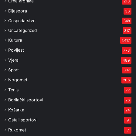
Crna kronika
218
Dijaspora
36
Gospodarstvo
348
Uncategorized
317
Kultura
1.417
Povijest
778
Vjera
489
Sport
387
Nogomet
206
Tenis
77
Borilački sportovi
26
Košarka
24
Ostali sportovi
9
Rukomet
7