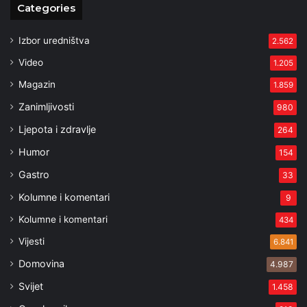
Categories
Izbor uredništva
2.562
Video
1.205
Magazin
1.859
Zanimljivosti
980
Ljepota i zdravlje
264
Humor
154
Gastro
33
Kolumne i komentari
9
Kolumne i komentari
434
Vijesti
6.841
Domovina
4.987
Svijet
1.458