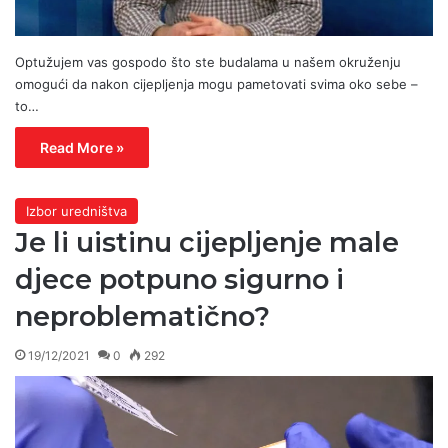
Optužujem vas gospodo što ste budalama u našem okruženju
omogući da nakon cijepljenja mogu pametovati svima oko sebe –
to…
Read More »
Izbor uredništva
Je li uistinu cijepljenje male
djece potpuno sigurno i
neproblematično?
19/12/2021
0
292