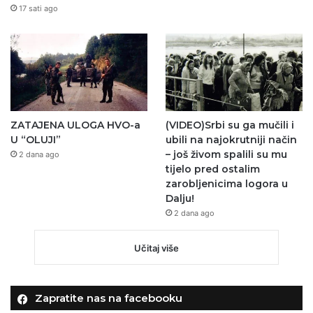
17 sati ago
ZATAJENA ULOGA HVO-a
(VIDEO)Srbi su ga mučili i
U “OLUJI”
ubili na najokrutniji način
– još živom spalili su mu
2 dana ago
tijelo pred ostalim
zarobljenicima logora u
Dalju!
2 dana ago
Učitaj više
Zapratite nas na facebooku