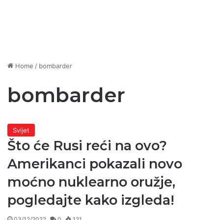
Home
/
bombarder
bombarder
Svijet
Što će Rusi reći na ovo?
Amerikanci pokazali novo
moćno nuklearno oružje,
pogledajte kako izgleda!
03/12/2022
0
121