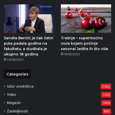
Sandra Benčić je čak četiri
Trešnje – supermoćno
puta padala godine na
voće kojem počinje
fakultetu, a studirala je
sezona! Jedite ih što više
ukupno 18 godina
19/05/2025
23/09/2023
Categories
Izbor uredništva
2.562
Video
1.205
Magazin
1.859
Zanimljivosti
980