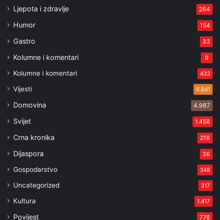
Ljepota i zdravlje
264
Humor
154
Gastro
33
Kolumne i komentari
9
Kolumne i komentari
433
Vijesti
6.841
Domovina
4.987
Svijet
1.458
Crna kronika
218
Dijaspora
36
Gospodarstvo
348
Uncategorized
317
Kultura
1.417
Povijest
778