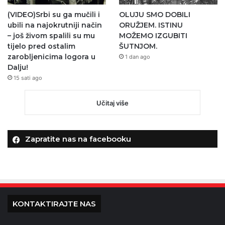
(VIDEO)Srbi su ga mučili i
OLUJU SMO DOBILI
ubili na najokrutniji način
ORUŽJEM. ISTINU
– još živom spalili su mu
MOŽEMO IZGUBITI
tijelo pred ostalim
ŠUTNJOM.
zarobljenicima logora u
1 dan ago
Dalju!
15 sati ago
Učitaj više
Zapratite nas na facebooku
KONTAKTIRAJTE NAS