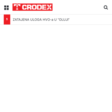
Menu
Tr
ZATAJENA ULOGA HVO-a U “OLUJI”