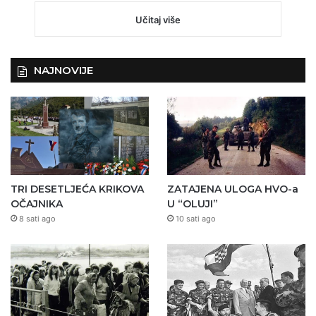
Učitaj više
NAJNOVIJE
TRI DESETLJEĆA KRIKOVA
ZATAJENA ULOGA HVO-a
OČAJNIKA
U “OLUJI”
8 sati ago
10 sati ago