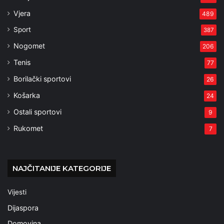
Vjera
489
Sport
387
Nogomet
206
Tenis
77
Borilački sportovi
26
Košarka
24
Ostali sportovi
9
Rukomet
7
NAJČITANIJE KATEGORIJE
Vijesti
Dijaspora
Domovina