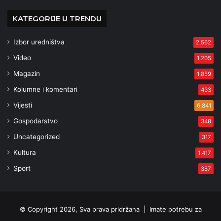
KATEGORIJE U TRENDU
Izbor uredništva
2.562
Video
1.205
Magazin
1.859
Kolumne i komentari
433
Vijesti
6.841
Gospodarstvo
348
Uncategorized
317
Kultura
1.417
Sport
387
© Copyright 2026, Sva prava pridržana |
Imate potrebu za