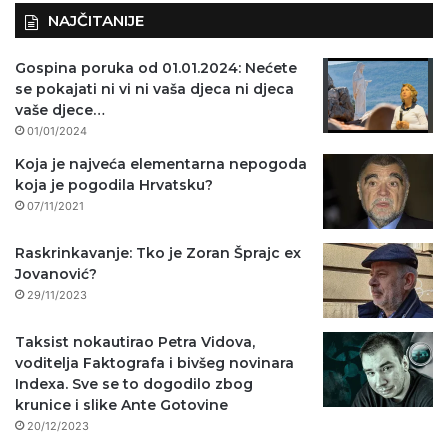
NAJČITANIJE
Gospina poruka od 01.01.2024: Nećete
se pokajati ni vi ni vaša djeca ni djeca
vaše djece…
01/01/2024
Koja je najveća elementarna nepogoda
koja je pogodila Hrvatsku?
07/11/2021
Raskrinkavanje: Tko je Zoran Šprajc ex
Jovanović?
29/11/2023
Taksist nokautirao Petra Vidova,
voditelja Faktografa i bivšeg novinara
Indexa. Sve se to dogodilo zbog
krunice i slike Ante Gotovine
20/12/2023