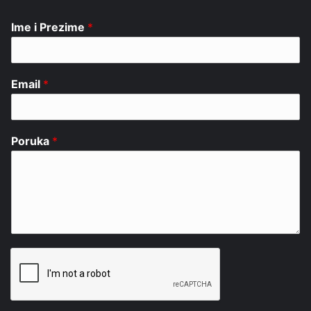
Ime i Prezime
*
Email
*
Poruka
*