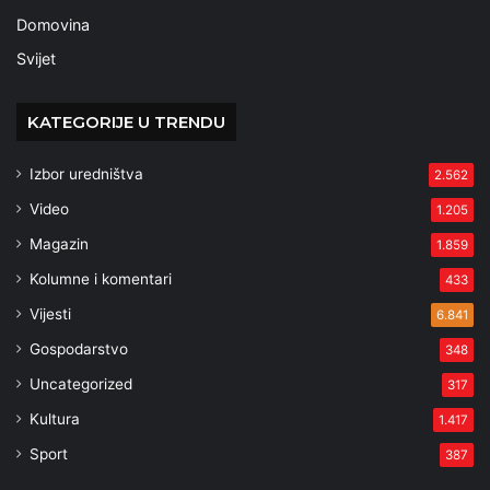
Domovina
Svijet
KATEGORIJE U TRENDU
Izbor uredništva
2.562
Video
1.205
Magazin
1.859
Kolumne i komentari
433
Vijesti
6.841
Gospodarstvo
348
Uncategorized
317
Kultura
1.417
Sport
387