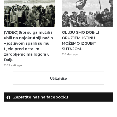
(VIDEO)Srbi su ga mučili i
OLUJU SMO DOBILI
ubili na najokrutniji način
ORUŽJEM. ISTINU
– još živom spalili su mu
MOŽEMO IZGUBITI
tijelo pred ostalim
ŠUTNJOM.
zarobljenicima logora u
1 dan ago
Dalju!
19 sati ago
Učitaj više
Zapratite nas na facebooku