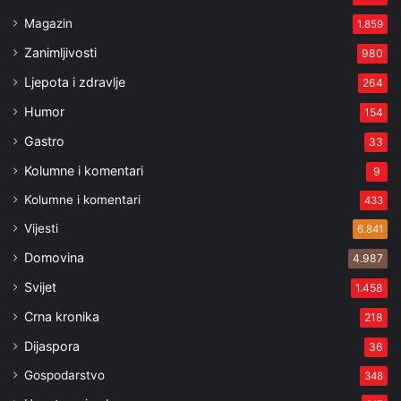
Magazin
1.859
Zanimljivosti
980
Ljepota i zdravlje
264
Humor
154
Gastro
33
Kolumne i komentari
9
Kolumne i komentari
433
Vijesti
6.841
Domovina
4.987
Svijet
1.458
Crna kronika
218
Dijaspora
36
Gospodarstvo
348