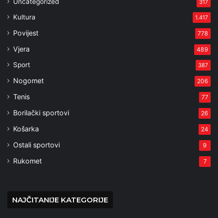
Uncategorized
317
Kultura
1.417
Povijest
778
Vjera
489
Sport
387
Nogomet
206
Tenis
77
Borilački sportovi
26
Košarka
24
Ostali sportovi
9
Rukomet
7
NAJČITANIJE KATEGORIJE