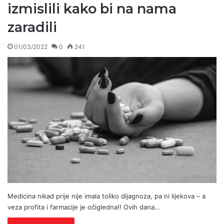
izmislili kako bi na nama
zaradili
01/03/2022
0
241
Medicina nikad prije nije imala toliko dijagnoza, pa ni lijekova – a
veza profita i farmacije je očigledna!! Ovih dana…