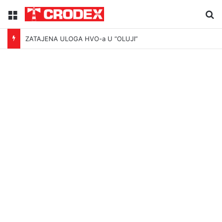
Menu
Tr
ZATAJENA ULOGA HVO-a U “OLUJI”