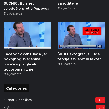
SUDNICI: Bujanec
za roditelje
svjedočio protiv Pupovca!
17/06/2021
08/06/2022
Facebook cenzura: Riječi
Širi li Faktograf „sulude
pokojnog svećenika
teorije zavjere“ ili fakte?
Ivančića proglasili
21/06/2023
govorom mržnje
14/09/2022
Categories
Izbor uredništva
2.562
Video
1.205