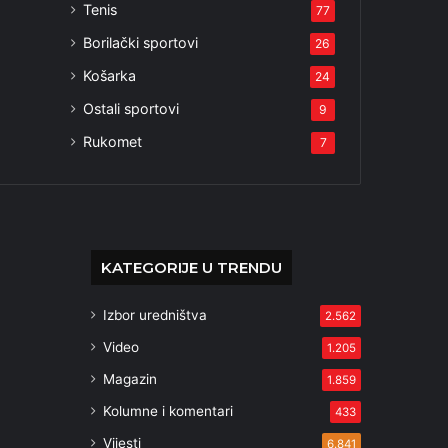
Tenis
77
Borilački sportovi
26
Košarka
24
Ostali sportovi
9
Rukomet
7
KATEGORIJE U TRENDU
Izbor uredništva
2.562
Video
1.205
Magazin
1.859
Kolumne i komentari
433
Vijesti
6.841