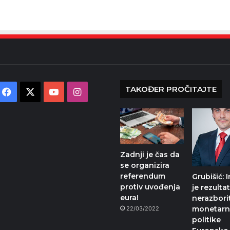
TAKOĐER PROČITAJTE
Facebook
X
YouTube
Instagram
Zadnji je čas da
se organizira
referendum
Grubišić: I
protiv uvođenja
je rezulta
eura!
nerazbori
monetarn
22/03/2022
politike