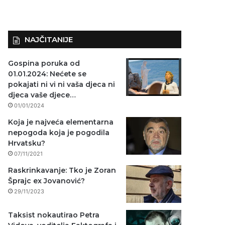
NAJČITANIJE
Gospina poruka od
01.01.2024: Nećete se
pokajati ni vi ni vaša djeca ni
djeca vaše djece…
01/01/2024
Koja je najveća elementarna
nepogoda koja je pogodila
Hrvatsku?
07/11/2021
Raskrinkavanje: Tko je Zoran
Šprajc ex Jovanović?
29/11/2023
Taksist nokautirao Petra