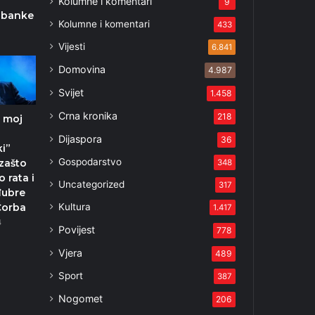
Kolumne i komentari
9
 banke
Kolumne i komentari
433
1
Vijesti
6.841
Domovina
4.987
Svijet
1.458
Crna kronika
218
 moj
Dijaspora
36
i”
Gospodarstvo
zašto
348
o rata i
Uncategorized
317
đubre
Kultura
Čorba
1.417
4
Povijest
778
Vjera
489
Sport
387
Nogomet
206