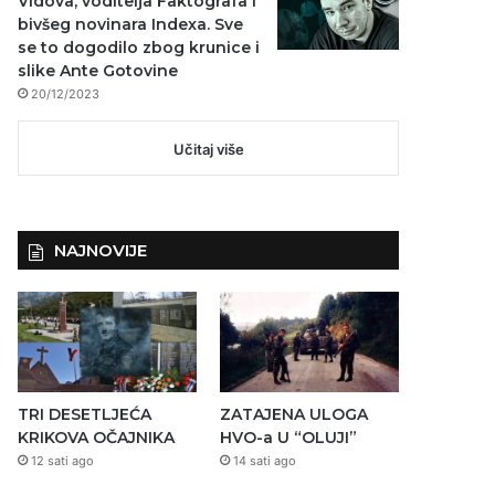
Vidova, voditelja Faktografa i
bivšeg novinara Indexa. Sve
se to dogodilo zbog krunice i
slike Ante Gotovine
20/12/2023
Učitaj više
NAJNOVIJE
TRI DESETLJEĆA
ZATAJENA ULOGA
KRIKOVA OČAJNIKA
HVO-a U “OLUJI”
12 sati ago
14 sati ago