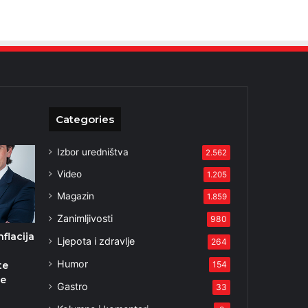
Categories
Izbor uredništva
2.562
Video
1.205
Magazin
1.859
Zanimljivosti
980
nflacija
Ljepota i zdravlje
264
t
Humor
te
154
e
Gastro
33