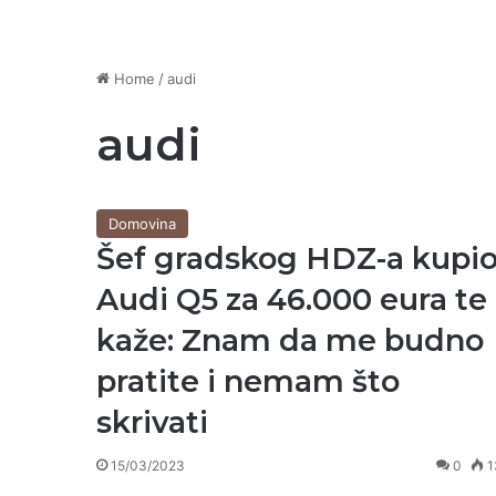
Home
/
audi
audi
Domovina
Šef gradskog HDZ-a kupi
Audi Q5 za 46.000 eura te
kaže: Znam da me budno
pratite i nemam što
skrivati
15/03/2023
0
1