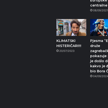
Europske
centralne
08/09/202
KLIMATSKI
Pjesma ”E
HISTERIČARI!!!
druže
zagrebačk
20/07/2023
pokazuje 
je došlo d
kakvo je 
bio Bora 
04/09/202