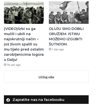
(VIDEO)Srbi su ga
OLUJU SMO DOBILI
mučili i ubili na
ORUŽJEM. ISTINU
najokrutniji način –
MOŽEMO IZGUBITI
još živom spalili su
ŠUTNJOM.
mu tijelo pred ostalim
1 dan ago
zarobljenicima logora
u Dalju!
19 sati ago
Učitaj više
Zapratite nas na facebooku