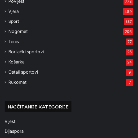
Povijest
778
Vjera
489
Sport
387
Nogomet
206
Tenis
77
Borilački sportovi
26
Košarka
24
Ostali sportovi
9
Rukomet
7
NAJČITANIJE KATEGORIJE
Vijesti
Dijaspora