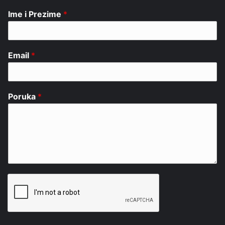
Ime i Prezime
*
Email
*
Poruka
*