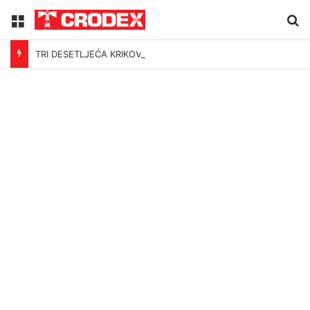
Menu
Tr
TRI DESETLJEĆA KRIKOVA OČAJNIKA