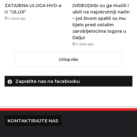
ZATAJENA ULOGA HVO-a
(VIDEO)Srbi su ga mučili i
U “OLUJI”
ubili na najokrutniji način
– još živom spalili su mu
2 dana ago
tijelo pred ostalim
zarobljenicima logora u
Dalju!
2 dana ago
Učitaj više
Zapratite nas na facebooku
KONTAKTIRAJTE NAS