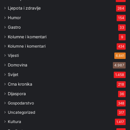
Ljepota i zdravlje
264
Humor
154
Gastro
33
Kolumne i komentari
9
Kolumne i komentari
434
Vijesti
6.841
Domovina
4.987
Svijet
1.458
Crna kronika
218
Dijaspora
36
Gospodarstvo
348
Uncategorized
317
Kultura
1.417