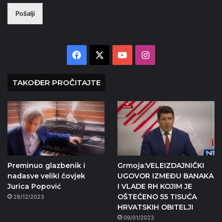
Pošalji
Facebook
X
YouTube
Instagram
TAKOĐER PROČITAJTE
Preminuo glazbenik i
Grmoja:VELEIZDAJNIČKI
nadasve veliki čovjek
UGOVOR IZMEĐU BANAKA
Jurica Popović
I VLADE RH KOJIM JE
OŠTEĆENO 55 TISUĆA
28/12/2023
HRVATSKIH OBITELJI
09/01/2023