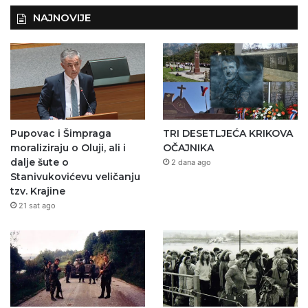
NAJNOVIJE
Pupovac i Šimpraga
TRI DESETLJEĆA KRIKOVA
moraliziraju o Oluji, ali i
OČAJNIKA
dalje šute o
2 dana ago
Stanivukovićevu veličanju
tzv. Krajine
21 sat ago