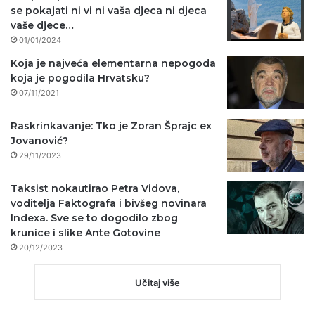
se pokajati ni vi ni vaša djeca ni djeca
vaše djece…
01/01/2024
Koja je najveća elementarna nepogoda
koja je pogodila Hrvatsku?
07/11/2021
Raskrinkavanje: Tko je Zoran Šprajc ex
Jovanović?
29/11/2023
Taksist nokautirao Petra Vidova,
voditelja Faktografa i bivšeg novinara
Indexa. Sve se to dogodilo zbog
krunice i slike Ante Gotovine
20/12/2023
Učitaj više