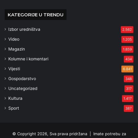
KATEGORIJE U TRENDU
Izbor uredništva
2.562
Video
1.205
Magazin
1.859
Kolumne i komentari
434
Vijesti
6.841
Gospodarstvo
348
Uncategorized
317
Kultura
1.417
Sport
387
© Copyright 2026, Sva prava pridržana |
Imate potrebu za