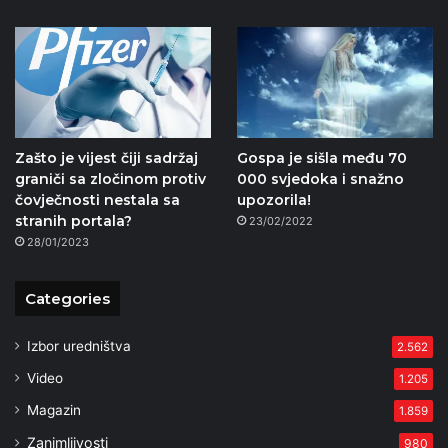
Zašto je vijest čiji sadržaj
Gospa je sišla među 70
graniči sa zločinom protiv
000 svjedoka i snažno
čovječnosti nestala sa
upozorila!
stranih portala?
23/02/2022
28/01/2023
Categories
Izbor uredništva
2.562
Video
1.205
Magazin
1.859
Zanimljivosti
980