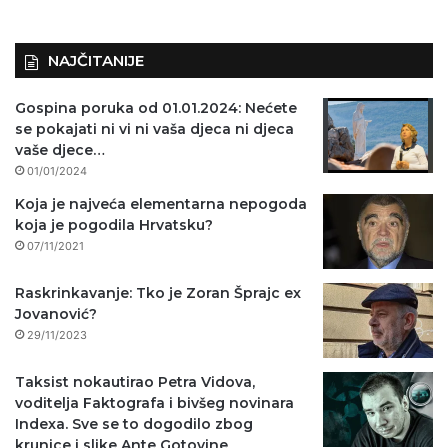
NAJČITANIJE
Gospina poruka od 01.01.2024: Nećete
se pokajati ni vi ni vaša djeca ni djeca
vaše djece…
01/01/2024
Koja je najveća elementarna nepogoda
koja je pogodila Hrvatsku?
07/11/2021
Raskrinkavanje: Tko je Zoran Šprajc ex
Jovanović?
29/11/2023
Taksist nokautirao Petra Vidova,
voditelja Faktografa i bivšeg novinara
Indexa. Sve se to dogodilo zbog
krunice i slike Ante Gotovine