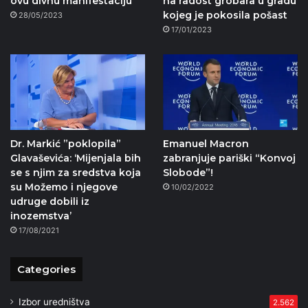
ovu divnu manifestaciju
na radost grobara u gradu
kojeg je pokosila pošast
28/05/2023
17/01/2023
Dr. Markić ”poklopila”
Emanuel Macron
Glavaševića: ‘Mijenjala bih
zabranjuje pariški “Konvoj
se s njim za sredstva koja
Slobode”!
su Možemo i njegove
10/02/2022
udruge dobili iz
inozemstva’
17/08/2021
Categories
Izbor uredništva
2.562