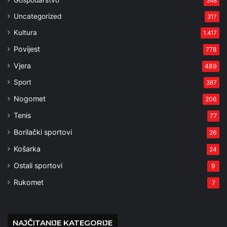
Gospodarstvo
348
Uncategorized
317
Kultura
1.417
Povijest
778
Vjera
489
Sport
387
Nogomet
206
Tenis
77
Borilački sportovi
26
Košarka
24
Ostali sportovi
9
Rukomet
7
NAJČITANIJE KATEGORIJE