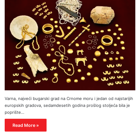
Varna, najveći bugarski grad na Crnome moru i jedan od najstarijih
europskih gradova, sedamdesetih godina prošlog stoljeća bila je
poprište…
Read More »