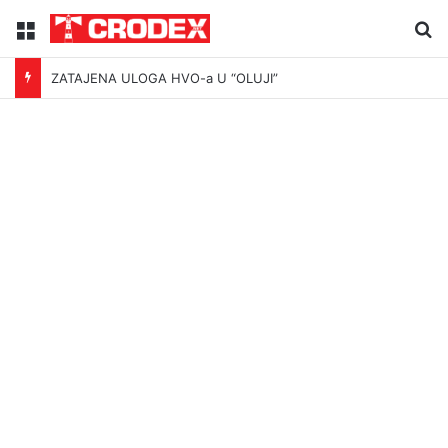
Menu
Tr
ZATAJENA ULOGA HVO-a U “OLUJI”