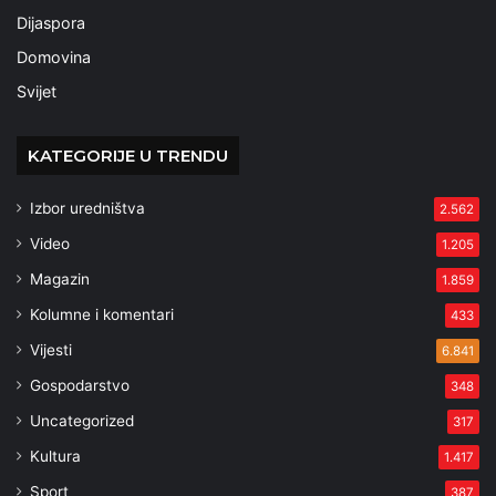
Dijaspora
Domovina
Svijet
KATEGORIJE U TRENDU
Izbor uredništva
2.562
Video
1.205
Magazin
1.859
Kolumne i komentari
433
Vijesti
6.841
Gospodarstvo
348
Uncategorized
317
Kultura
1.417
Sport
387