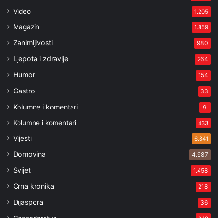
Video
1.205
Magazin
1.859
Zanimljivosti
980
Ljepota i zdravlje
264
Humor
154
Gastro
33
Kolumne i komentari
9
Kolumne i komentari
433
Vijesti
6.841
Domovina
4.987
Svijet
1.458
Crna kronika
218
Dijaspora
36