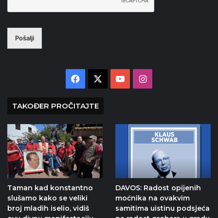
Pošalji
Facebook
X
YouTube
Instagram
TAKOĐER PROČITAJTE
Taman kad konstantno
DAVOS: Radost opijenih
slušamo kako se veliki
moćnika na ovakvim
broj mladih iselio, vidiš
samitima uistinu podsjeća