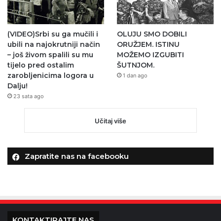
(VIDEO)Srbi su ga mučili i
OLUJU SMO DOBILI
ubili na najokrutniji način
ORUŽJEM. ISTINU
– još živom spalili su mu
MOŽEMO IZGUBITI
tijelo pred ostalim
ŠUTNJOM.
zarobljenicima logora u
1 dan ago
Dalju!
23 sata ago
Učitaj više
Zapratite nas na facebooku
KONTAKTIRAJTE NAS