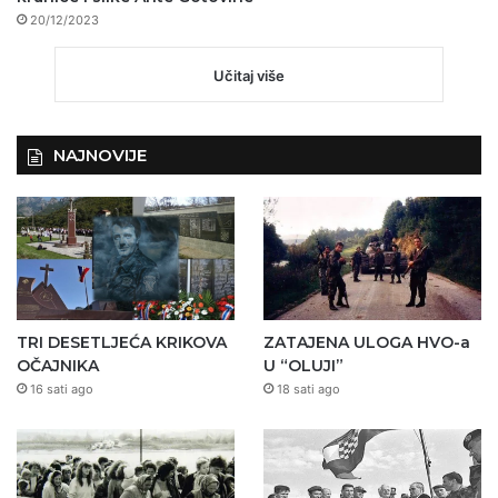
20/12/2023
Učitaj više
NAJNOVIJE
TRI DESETLJEĆA KRIKOVA
ZATAJENA ULOGA HVO-a
OČAJNIKA
U “OLUJI”
16 sati ago
18 sati ago