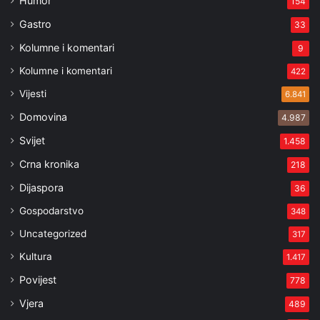
Humor
154
Gastro
33
Kolumne i komentari
9
Kolumne i komentari
422
Vijesti
6.841
Domovina
4.987
Svijet
1.458
Crna kronika
218
Dijaspora
36
Gospodarstvo
348
Uncategorized
317
Kultura
1.417
Povijest
778
Vjera
489