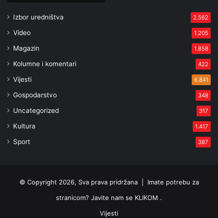
Izbor uredništva
2.562
Video
1.205
Magazin
1.858
Kolumne i komentari
422
Vijesti
6.841
Gospodarstvo
348
Uncategorized
317
Kultura
1.417
Sport
387
© Copyright 2026, Sva prava pridržana |
Imate potrebu za
stranicom? Javite nam se KLIKOM .
Vijesti