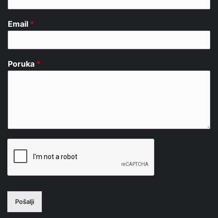
Email
*
Poruka
*
Pošalji