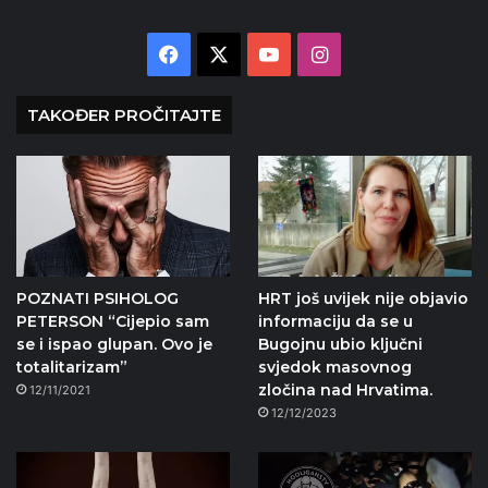
Facebook
X
YouTube
Instagram
TAKOĐER PROČITAJTE
POZNATI PSIHOLOG
HRT još uvijek nije objavio
PETERSON “Cijepio sam
informaciju da se u
se i ispao glupan. Ovo je
Bugojnu ubio ključni
totalitarizam”
svjedok masovnog
zločina nad Hrvatima.
12/11/2021
12/12/2023