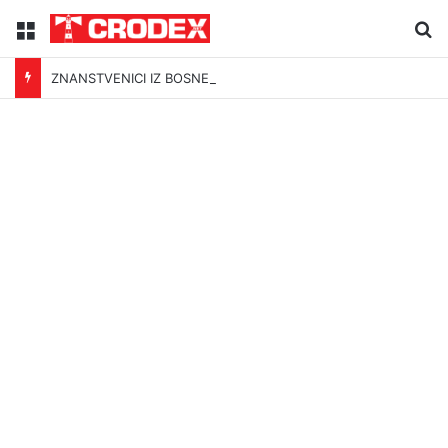
Menu
Tr
ZNANSTVENICI IZ BOSNE OTKRILI NACIZAM U – BOSNI!