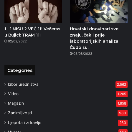
1 I 1 NISU 2 VEĆ 11! Večeras
Hrvatski dnovinari sve
u Bujici: TRAM 11!
znaju, čak i prije
laboratorijskih analiza.
02/02/2022
Čudo su.
08/08/2023
Categories
Izbor uredništva
2.562
Video
1.205
Magazin
1.858
Zanimljivosti
980
Ljepota i zdravlje
263