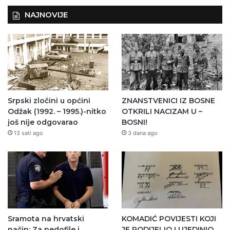
NAJNOVIJE
Srpski zločini u općini
ZNANSTVENICI IZ BOSNE
Odžak (1992. – 1995.)-nitko
OTKRILI NACIZAM U –
još nije odgovarao
BOSNI!
13 sati ago
3 dana ago
Sramota na hrvatski
KOMADIĆ POVIJESTI KOJI
način: Za pedofile i
JE PODIJELIO I UJEDINIO