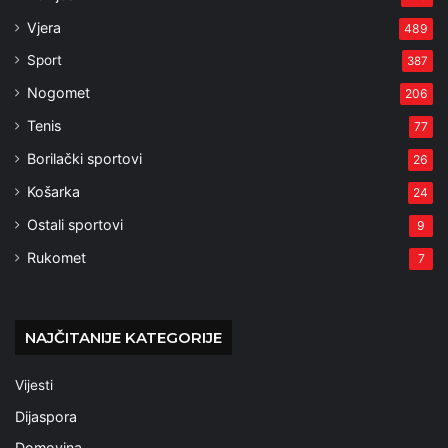
Vjera
489
Sport
387
Nogomet
206
Tenis
77
Borilački sportovi
26
Košarka
24
Ostali sportovi
9
Rukomet
7
NAJČITANIJE KATEGORIJE
Vijesti
Dijaspora
Domovina