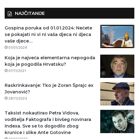
NAJČITANIJE
Gospina poruka od 01.01.2024: Nećete
se pokajati ni vi ni vaša djeca ni djeca
vaše djece…
01/01/2024
Koja je najveća elementarna nepogoda
koja je pogodila Hrvatsku?
07/11/2021
Raskrinkavanje: Tko je Zoran Šprajc ex
Jovanović?
29/11/2023
Taksist nokautirao Petra Vidova,
voditelja Faktografa i bivšeg novinara
Indexa. Sve se to dogodilo zbog
krunice i slike Ante Gotovine