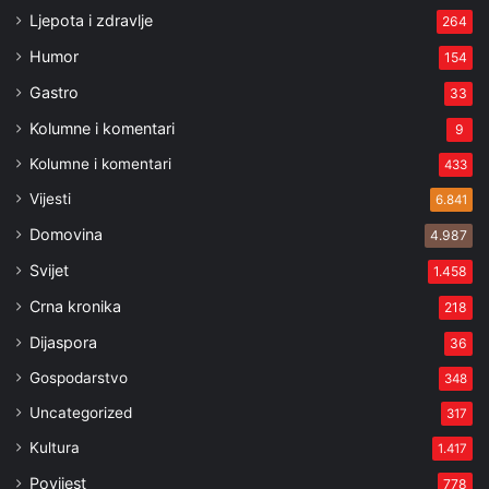
Ljepota i zdravlje
264
Humor
154
Gastro
33
Kolumne i komentari
9
Kolumne i komentari
433
Vijesti
6.841
Domovina
4.987
Svijet
1.458
Crna kronika
218
Dijaspora
36
Gospodarstvo
348
Uncategorized
317
Kultura
1.417
Povijest
778