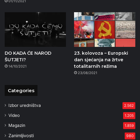
01/11/2021
DO KADA ĆE NAROD
23. kolovoza – Europski
ŠUTJETI?
dan sjećanja na žrtve
totalitarnih režima
14/10/2021
23/08/2021
Categories
Izbor uredništva
2.562
Video
1.205
Magazin
1.859
Zanimljivosti
980