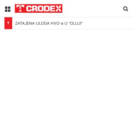
Menu
Tr
ZATAJENA ULOGA HVO-a U “OLUJI”