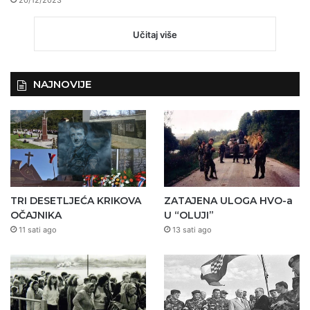
20/12/2023
Učitaj više
NAJNOVIJE
TRI DESETLJEĆA KRIKOVA
ZATAJENA ULOGA HVO-a
OČAJNIKA
U “OLUJI”
11 sati ago
13 sati ago