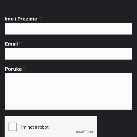
Ime i Prezime
*
Email
*
Poruka
*