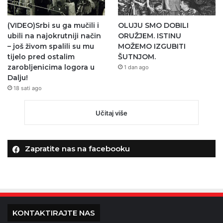
(VIDEO)Srbi su ga mučili i
OLUJU SMO DOBILI
ubili na najokrutniji način
ORUŽJEM. ISTINU
– još živom spalili su mu
MOŽEMO IZGUBITI
tijelo pred ostalim
ŠUTNJOM.
zarobljenicima logora u
1 dan ago
Dalju!
18 sati ago
Učitaj više
Zapratite nas na facebooku
KONTAKTIRAJTE NAS