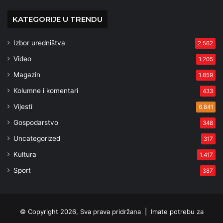
KATEGORIJE U TRENDU
Izbor uredništva
2.562
Video
1.205
Magazin
1.859
Kolumne i komentari
433
Vijesti
6.841
Gospodarstvo
348
Uncategorized
317
Kultura
1.417
Sport
387
© Copyright 2026, Sva prava pridržana |
Imate potrebu za