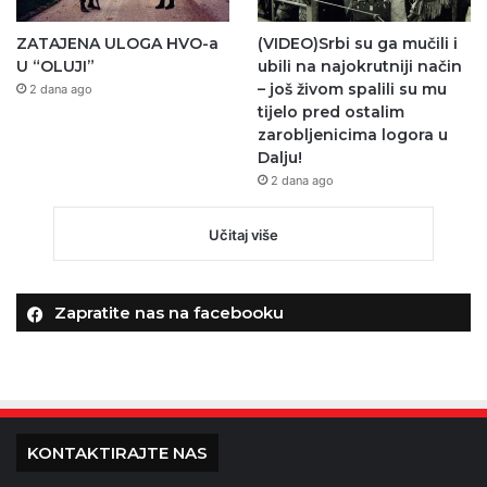
ZATAJENA ULOGA HVO-a
(VIDEO)Srbi su ga mučili i
U “OLUJI”
ubili na najokrutniji način
– još živom spalili su mu
2 dana ago
tijelo pred ostalim
zarobljenicima logora u
Dalju!
2 dana ago
Učitaj više
Zapratite nas na facebooku
KONTAKTIRAJTE NAS