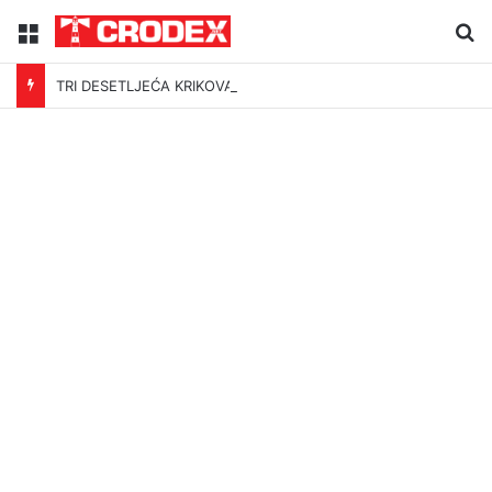
Menu
Tr
TRI DESETLJEĆA KRIKOVA OČAJNIKA