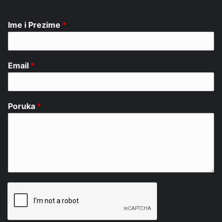
Ime i Prezime
*
Email
*
Poruka
*