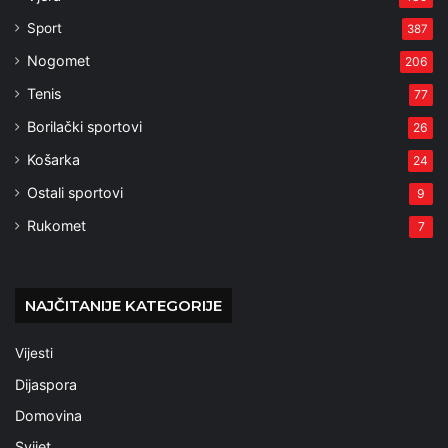
Sport
387
Nogomet
206
Tenis
77
Borilački sportovi
26
Košarka
24
Ostali sportovi
9
Rukomet
7
NAJČITANIJE KATEGORIJE
Vijesti
Dijaspora
Domovina
Svijet