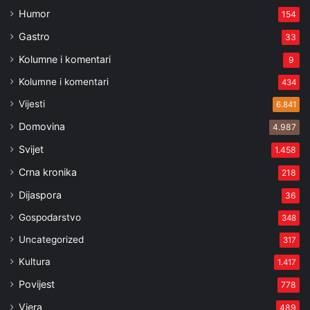
Humor
154
Gastro
33
Kolumne i komentari
9
Kolumne i komentari
434
Vijesti
6.841
Domovina
4.987
Svijet
1.458
Crna kronika
218
Dijaspora
36
Gospodarstvo
348
Uncategorized
317
Kultura
1.417
Povijest
778
Vjera
489