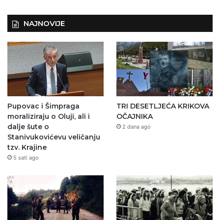
NAJNOVIJE
Pupovac i Šimpraga
TRI DESETLJEĆA KRIKOVA
moraliziraju o Oluji, ali i
OČAJNIKA
dalje šute o
2 dana ago
Stanivukovićevu veličanju
tzv. Krajine
5 sati ago