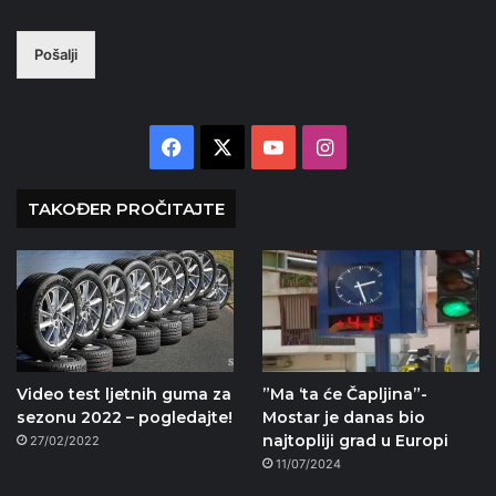
Pošalji
Facebook
X
YouTube
Instagram
TAKOĐER PROČITAJTE
Video test ljetnih guma za
”Ma ‘ta će Čapljina”-
sezonu 2022 – pogledajte!
Mostar je danas bio
najtopliji grad u Europi
27/02/2022
11/07/2024