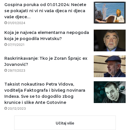
Gospina poruka od 01.01.2024: Nećete
se pokajati ni vi ni vaša djeca ni djeca
vaše djece…
01/01/2024
Koja je najveća elementarna nepogoda
koja je pogodila Hrvatsku?
07/11/2021
Raskrinkavanje: Tko je Zoran Šprajc ex
Jovanović?
29/11/2023
Taksist nokautirao Petra Vidova,
voditelja Faktografa i bivšeg novinara
Indexa. Sve se to dogodilo zbog
krunice i slike Ante Gotovine
20/12/2023
Učitaj više