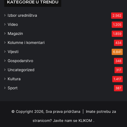
KATEGORIJE U TRENDU
Izbor uredništva
2.562
Video
1.205
Magazin
1.859
Kolumne i komentari
434
Vijesti
6.841
Gospodarstvo
348
Uncategorized
317
Kultura
1.417
Sport
387
© Copyright 2026, Sva prava pridržana |
Imate potrebu za
stranicom? Javite nam se KLIKOM .