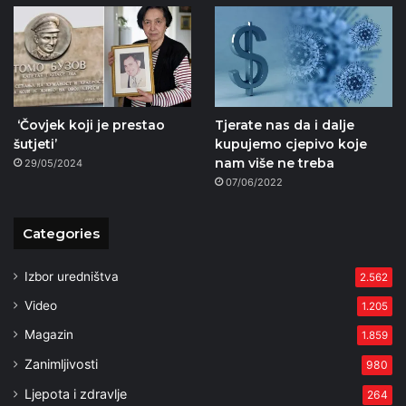
‘Čovjek koji je prestao
Tjerate nas da i dalje
šutjeti’
kupujemo cjepivo koje
nam više ne treba
29/05/2024
07/06/2022
Categories
Izbor uredništva
2.562
Video
1.205
Magazin
1.859
Zanimljivosti
980
Ljepota i zdravlje
264