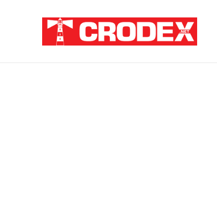
Breaking News
ZATAJENA ULOGA HVO-a U “OLUJI”