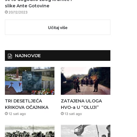
slike Ante Gotovine
20/12/2023
Učitaj više
NAJNOVIJE
TRI DESETLJEĆA
ZATAJENA ULOGA
KRIKOVA OČAJNIKA
HVO-a U “OLUJI”
12 sati ago
13 sati ago