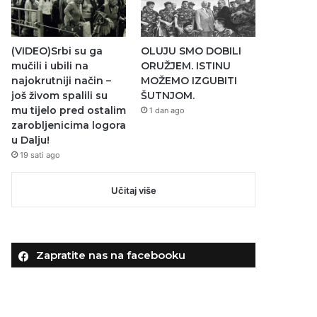
(VIDEO)Srbi su ga
OLUJU SMO DOBILI
mučili i ubili na
ORUŽJEM. ISTINU
najokrutniji način –
MOŽEMO IZGUBITI
još živom spalili su
ŠUTNJOM.
mu tijelo pred ostalim
1 dan ago
zarobljenicima logora
u Dalju!
19 sati ago
Učitaj više
Zapratite nas na facebooku