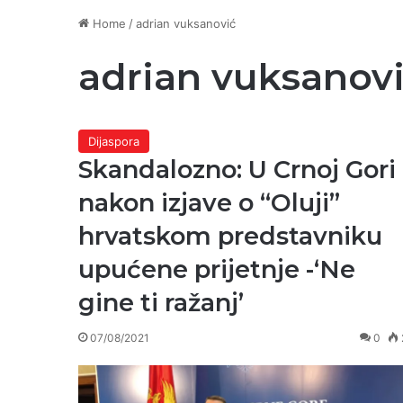
Home
/
adrian vuksanović
adrian vuksanov
Dijaspora
Skandalozno: U Crnoj Gori
nakon izjave o “Oluji”
hrvatskom predstavniku
upućene prijetnje -‘Ne
gine ti ražanj’
07/08/2021
0