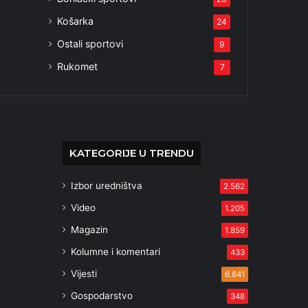
Košarka
24
Ostali sportovi
9
Rukomet
7
KATEGORIJE U TRENDU
Izbor uredništva
2.562
Video
1.205
Magazin
1.859
Kolumne i komentari
433
Vijesti
6.841
Gospodarstvo
348