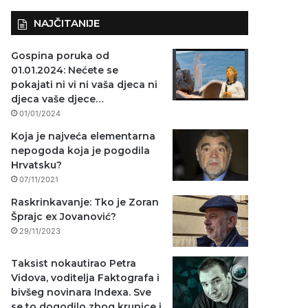
NAJČITANIJE
Gospina poruka od
01.01.2024: Nećete se
pokajati ni vi ni vaša djeca ni
djeca vaše djece…
01/01/2024
Koja je najveća elementarna
nepogoda koja je pogodila
Hrvatsku?
07/11/2021
Raskrinkavanje: Tko je Zoran
Šprajc ex Jovanović?
29/11/2023
Taksist nokautirao Petra
Vidova, voditelja Faktografa i
bivšeg novinara Indexa. Sve
se to dogodilo zbog krunice i