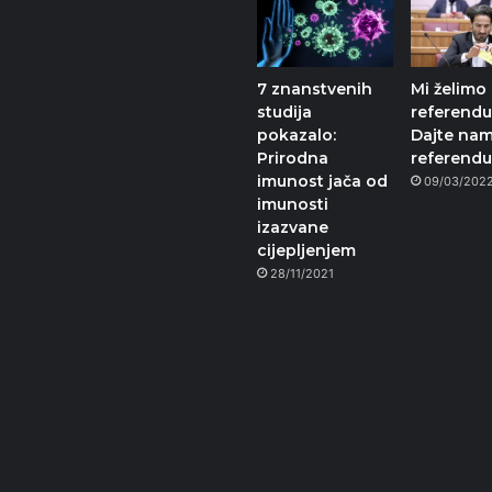
7 znanstvenih
Mi želimo
studija
referend
pokazalo:
Dajte na
Prirodna
referend
imunost jača od
09/03/202
imunosti
izazvane
cijepljenjem
28/11/2021