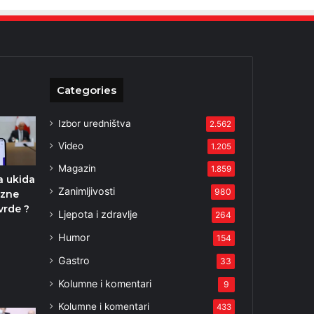
Categories
Izbor uredništva
2.562
Video
1.205
Magazin
1.859
a ukida
Zanimljivosti
980
rzne
vrde ?
Ljepota i zdravlje
264
2
Humor
154
Gastro
33
Kolumne i komentari
9
Kolumne i komentari
433