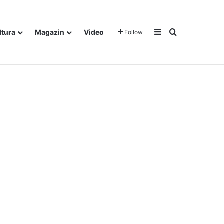
Sidebar
Traži
ltura
Magazin
Video
Follow