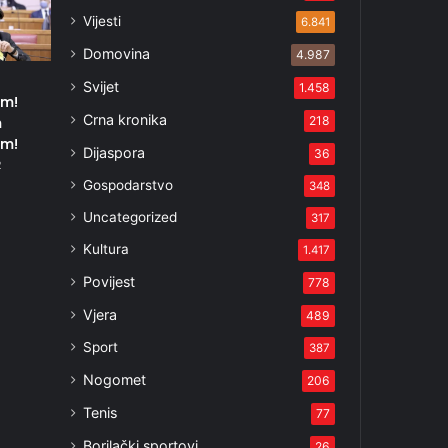
Vijesti
6.841
Domovina
4.987
Svijet
1.458
um!
Crna kronika
218
m
um!
Dijaspora
36
2
Gospodarstvo
348
Uncategorized
317
Kultura
1.417
Povijest
778
Vjera
489
Sport
387
Nogomet
206
Tenis
77
Borilački sportovi
26