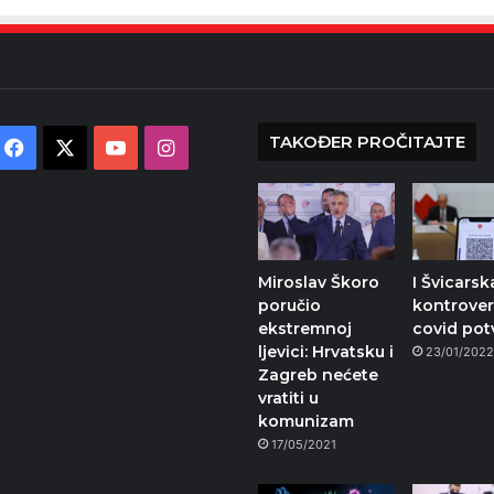
TAKOĐER PROČITAJTE
Facebook
X
YouTube
Instagram
Miroslav Škoro
I Švicarsk
poručio
kontrove
ekstremnoj
covid pot
ljevici: Hrvatsku i
23/01/202
Zagreb nećete
vratiti u
komunizam
17/05/2021