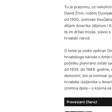
Tu je prazninu, uz nekolicin
David Zrno, rodom Duvnjak,
od 1930., putovao tisućama 
diljem Amerike (dijelom i K
te im držao misije, slavio s
hrvatski narod.
O tome je vodio opširan Dn
hrvatskoga naroda u Americi
početku planirano ostati sam
od 1935. do 1949. godine, 
domovini, bio je komisar (p
hrvatske iseljenike u Ameri
iznimna djela – o kojima se 
Povezani članci