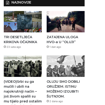
NAJNOVIJE
TRI DESETLJEĆA
ZATAJENA ULOGA
KRIKOVA OČAJNIKA
HVO-a U “OLUJI”
23 sata ago
1 dan ago
(VIDEO)Srbi su ga
OLUJU SMO DOBILI
mučili i ubili na
ORUŽJEM. ISTINU
najokrutniji način –
MOŽEMO IZGUBITI
još živom spalili su
ŠUTNJOM.
mu tijelo pred ostalim
2 dana ago