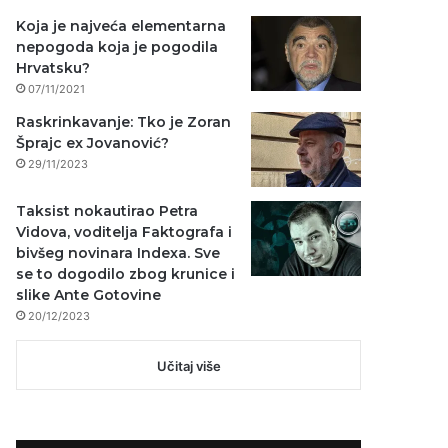
Koja je najveća elementarna
nepogoda koja je pogodila
Hrvatsku?
07/11/2021
Raskrinkavanje: Tko je Zoran
Šprajc ex Jovanović?
29/11/2023
Taksist nokautirao Petra
Vidova, voditelja Faktografa i
bivšeg novinara Indexa. Sve
se to dogodilo zbog krunice i
slike Ante Gotovine
20/12/2023
Učitaj više