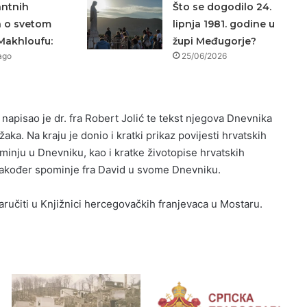
antnih
Što se dogodilo 24.
a o svetom
lipnja 1981. godine u
Makhloufu:
župi Međugorje?
ago
25/06/2026
s napisao je dr. fra Robert Jolić te tekst njegova Dnevnika
aka. Na kraju je donio i kratki prikaz povijesti hrvatskih
minju u Dnevniku, kao i kratke životopise hrvatskih
također spominje fra David u svome Dnevniku.
naručiti u Knjižnici hercegovačkih franjevaca u Mostaru.