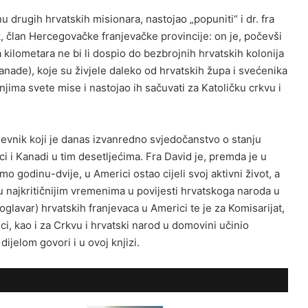
u drugih hrvatskih misionara, nastojao „popuniti“ i dr. fra
 član Hercegovačke franjevačke provincije: on je, počevši
kilometara ne bi li dospio do bezbrojnih hrvatskih kolonija
anade), koje su živjele daleko od hrvatskih župa i svećenika
 njima svete mise i nastojao ih sačuvati za Katoličku crkvu i
evnik koji je danas izvanredno svjedočanstvo o stanju
 i Kanadi u tim desetljećima. Fra David je, premda je u
o godinu-dvije, u Americi ostao cijeli svoj aktivni život, a
u najkritičnijim vremenima u povijesti hrvatskoga naroda u
oglavar) hrvatskih franjevaca u Americi te je za Komisarijat,
ci, kao i za Crkvu i hrvatski narod u domovini učinio
dijelom govori i u ovoj knjizi.