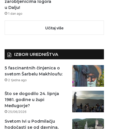
zarobljenicima logora
u Dalju!
1 dan ago
Učitaj više
IZBOR UREDNIŠTVA
5 fascinantnih činjenica o
svetom Šarbelu Makhloufu:
2 tjedna ago
Što se dogodilo 24. lipnja
1981. godine u župi
Međugorje?
25/06/2026
Svetom Ivi u Podmilačju
hodočasti se od davnina,