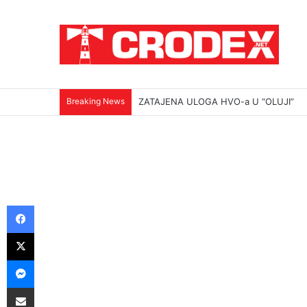
Breaking News
ZATAJENA ULOGA HVO-a U “OLUJI”
Facebook
X
Messenger
Podijeli putem E-maila