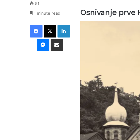
51
Osnivanje prve 
1 minute read
Facebook
X
LinkedIn
Messenger
Podijeli putem E-maila