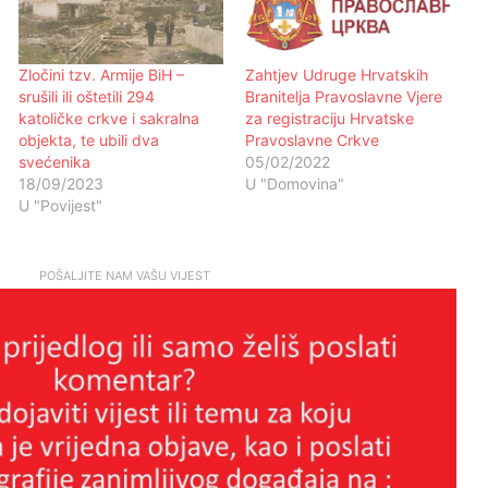
Zločini tzv. Armije BiH –
Zahtjev Udruge Hrvatskih
srušili ili oštetili 294
Branitelja Pravoslavne Vjere
katoličke crkve i sakralna
za registraciju Hrvatske
objekta, te ubili dva
Pravoslavne Crkve
svećenika
05/02/2022
18/09/2023
U "Domovina"
U "Povijest"
POŠALJITE NAM VAŠU VIJEST