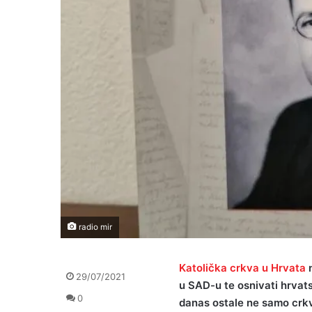
radio mir
Katolička crkva u Hrvata
29/07/2021
u SAD-u te osnivati hrvats
0
danas ostale ne samo crkv