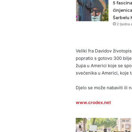
5 fascin
činjenic
Šarbelu 
2 tjedna 
Veliki fra Davidov životopi
popratio s gotovo 300 biljež
župa u Americi koje se spo
svećenika u Americi, koje 
Djelo se može nabaviti ili 
www.crodex.net