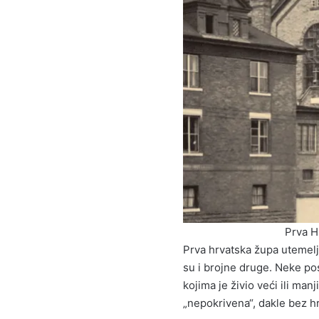
Prva H
Prva hrvatska župa utemel
su i brojne druge. Neke po
kojima je živio veći ili manj
„nepokrivena“, dakle bez h