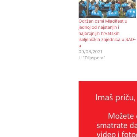
Održan osmi Mladifest u
jednoj od najstarijih i
najbrojnijih hrvatskih
iseljeničkih zajednica u SAD-
u
09/06/2021
U "Dijaspora"