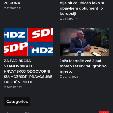
20 KUNA
nije nitko uhićen iako su
objavljeni dokumenti o
12/10/2021
korupciji
24/09/2021
ZA PAD BROJA
Joža Manolić već 2 put
STANOVNIKA U
morao rezervirati grobno
HRVATSKOJ ODGOVORNI
mjesto
SU: HDZ/SDP, PRAVOSUĐE
29/12/2021
I KLJUČNI MEDIJI
14/01/2022
Categories