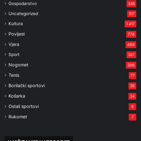
Gospodarstvo
348
Uncategorized
317
Kultura
1.417
Povijest
778
Vjera
489
Sport
387
Nogomet
206
Tenis
77
Borilački sportovi
26
Košarka
24
Ostali sportovi
9
Rukomet
7