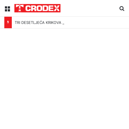
Menu
Tr
TRI DESETLJEĆA KRIKOVA OČAJNIKA