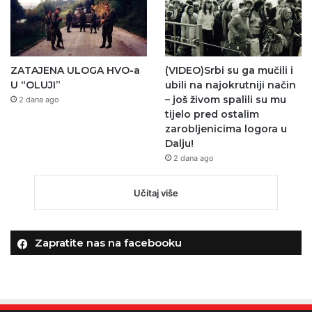
ZATAJENA ULOGA HVO-a
(VIDEO)Srbi su ga mučili i
U “OLUJI”
ubili na najokrutniji način
– još živom spalili su mu
2 dana ago
tijelo pred ostalim
zarobljenicima logora u
Dalju!
2 dana ago
Učitaj više
Zapratite nas na facebooku