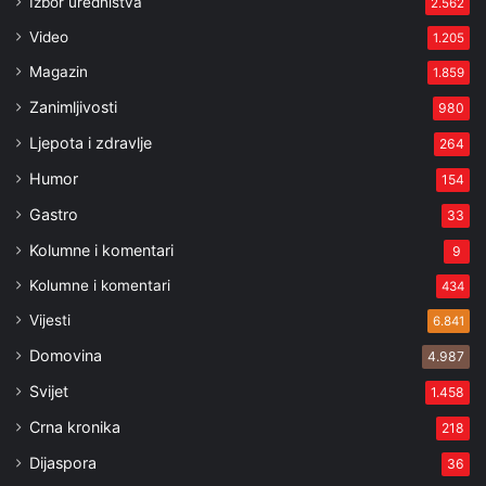
Izbor uredništva
2.562
Video
1.205
Magazin
1.859
Zanimljivosti
980
Ljepota i zdravlje
264
Humor
154
Gastro
33
Kolumne i komentari
9
Kolumne i komentari
434
Vijesti
6.841
Domovina
4.987
Svijet
1.458
Crna kronika
218
Dijaspora
36