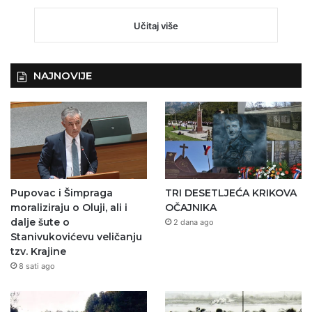
Učitaj više
NAJNOVIJE
Pupovac i Šimpraga
TRI DESETLJEĆA KRIKOVA
moraliziraju o Oluji, ali i
OČAJNIKA
dalje šute o
2 dana ago
Stanivukovićevu veličanju
tzv. Krajine
8 sati ago