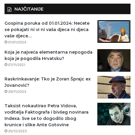
NAJČITANIJE
Gospina poruka od 01.01.2024: Nećete
se pokajati ni vi ni vaša djeca ni djeca
vaše djece…
01/01/2024
Koja je najveća elementarna nepogoda
koja je pogodila Hrvatsku?
07/11/2021
Raskrinkavanje: Tko je Zoran Šprajc ex
Jovanović?
29/11/2023
Taksist nokautirao Petra Vidova,
voditelja Faktografa i bivšeg novinara
Indexa. Sve se to dogodilo zbog
krunice i slike Ante Gotovine
20/12/2023