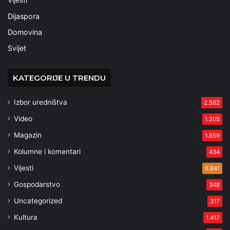
Vijesti
Dijaspora
Domovina
Svijet
KATEGORIJE U TRENDU
Izbor uredništva
2.562
Video
1.205
Magazin
1.859
Kolumne i komentari
434
Vijesti
6.841
Gospodarstvo
348
Uncategorized
317
Kultura
1.417