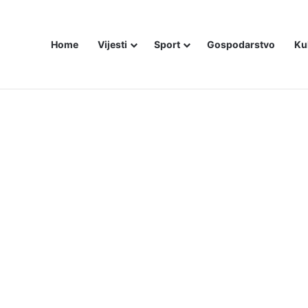
Home
Vijesti
Sport
Gospodarstvo
Ku
bojice idu inicijali, a za legendu Darija Šimića lisice i medijski linč