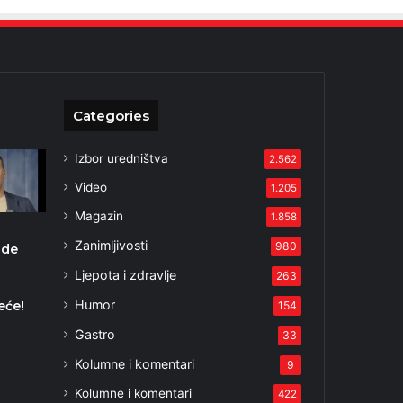
Categories
Izbor uredništva
2.562
Video
1.205
Magazin
1.858
Zanimljivosti
980
ude
Ljepota i zdravlje
263
Humor
eće!
154
5
Gastro
33
Kolumne i komentari
9
Kolumne i komentari
422