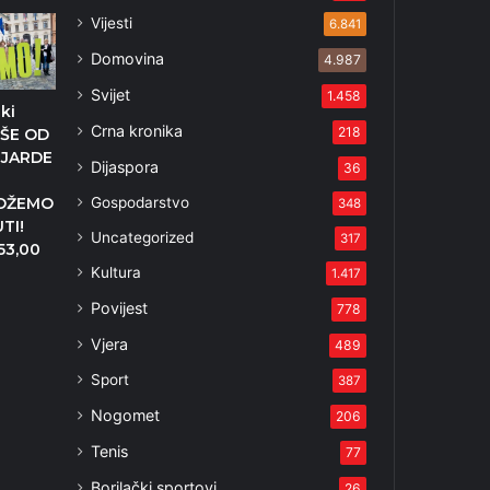
Vijesti
6.841
Domovina
4.987
Svijet
1.458
ki
Crna kronika
218
IŠE OD
IJARDE
Dijaspora
36
Gospodarstvo
OŽEMO
348
UTI!
Uncategorized
317
53,00
Kultura
1.417
1
Povijest
778
Vjera
489
Sport
387
Nogomet
206
Tenis
77
Borilački sportovi
26