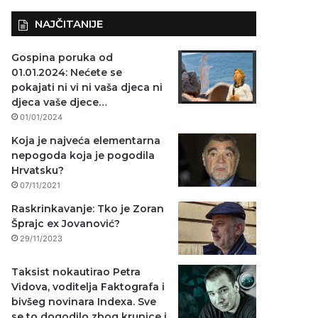
NAJČITANIJE
Gospina poruka od
01.01.2024: Nećete se
pokajati ni vi ni vaša djeca ni
djeca vaše djece…
01/01/2024
Koja je najveća elementarna
nepogoda koja je pogodila
Hrvatsku?
07/11/2021
Raskrinkavanje: Tko je Zoran
Šprajc ex Jovanović?
29/11/2023
Taksist nokautirao Petra
Vidova, voditelja Faktografa i
bivšeg novinara Indexa. Sve
se to dogodilo zbog krunice i