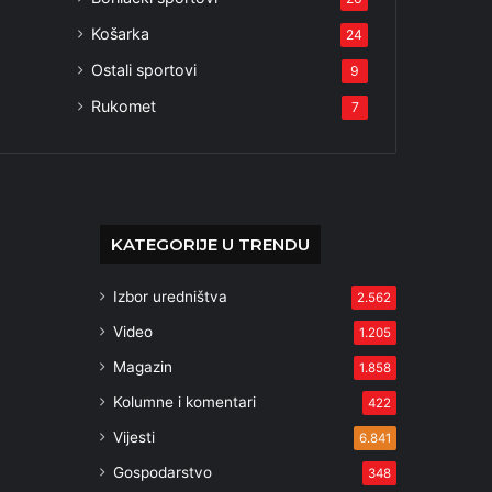
Košarka
24
Ostali sportovi
9
Rukomet
7
KATEGORIJE U TRENDU
Izbor uredništva
2.562
Video
1.205
Magazin
1.858
Kolumne i komentari
422
Vijesti
6.841
Gospodarstvo
348