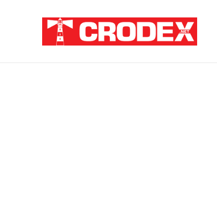
Breaking News
Sramota na hrvatski način: Za pedofile i u