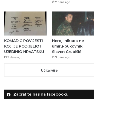
2 dana ago
KOMADIĆ POVIJESTI
Heroji nikada ne
KOJI JE PODIJELIO I
umiru-pukovnik
UJEDINIO HRVATSKU
Slaven Grubišić
3 dana ago
3 dana ago
Učitaj više
Zapratite nas na facebooku