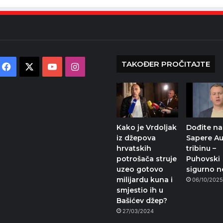
TAKOĐER PROČITAJTE
Facebook
X
YouTube
Instagram
Kako je Vrdoljak
Dođite na
iz džepova
Sapere A
hrvatskih
tribinu –
potrošača struje
Puhovski
uzeo gotovo
sigurno n
milijardu kuna i
06/10/202
smjestio ih u
Bašićev džep?
27/03/2024