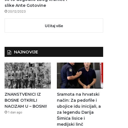
slike Ante Gotovine
20/12/2023
Učitaj više
NAJNOVIJE
ZNANSTVENICI IZ
Sramota na hrvatski
BOSNE OTKRILI
način: Za pedofile i
NACIZAM U – BOSNI!
ubojice idu inicijali, a
za legendu Darija
1 dan ago
Šimića lisice i
medijski linč