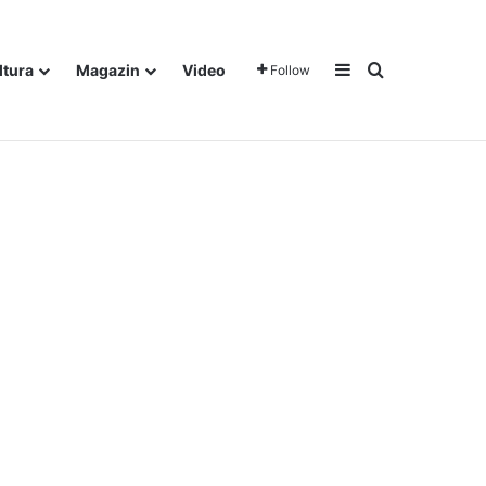
Sidebar
Traži
ltura
Magazin
Video
Follow