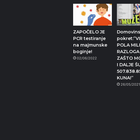
ZAPOČELO JE
Domovins
PCR testiranje
pokret:”V
na majmunske
POLA MIL
boginje!
RAZLOGA
ZAŠTO M
02/06/2022
I DALJE Š
507.838.8
KUNA!”
26/05/202