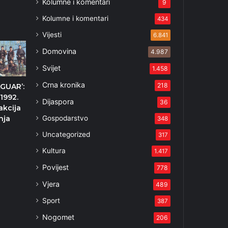
Kolumne i komentari
9
Kolumne i komentari
434
Vijesti
6.841
Domovina
4.987
Svijet
1.458
Crna kronika
218
AGUAR’:
 1992.
Dijaspora
36
akcija
Gospodarstvo
nja
348
Uncategorized
317
Kultura
1.417
Povijest
778
Vjera
489
Sport
387
Nogomet
206