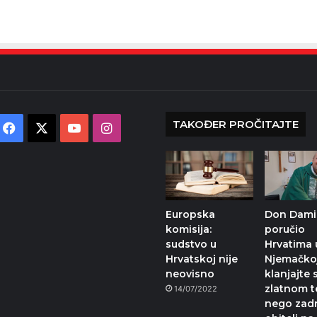
TAKOĐER PROČITAJTE
Facebook
X
YouTube
Instagram
Europska
Don Damir
komisija:
poručio
sudstvo u
Hrvatima 
Hrvatskoj nije
Njemačkoj
neovisno
klanjajte 
zlatnom t
14/07/2022
nego zadr