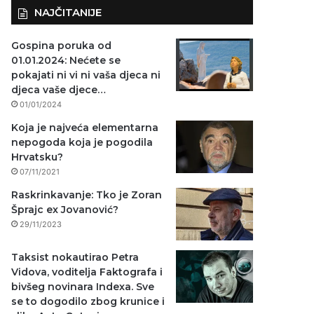
NAJČITANIJE
Gospina poruka od
01.01.2024: Nećete se
pokajati ni vi ni vaša djeca ni
djeca vaše djece…
01/01/2024
Koja je najveća elementarna
nepogoda koja je pogodila
Hrvatsku?
07/11/2021
Raskrinkavanje: Tko je Zoran
Šprajc ex Jovanović?
29/11/2023
Taksist nokautirao Petra
Vidova, voditelja Faktografa i
bivšeg novinara Indexa. Sve
se to dogodilo zbog krunice i