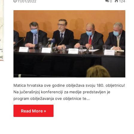
11/01/2022
0
124
Matica hrvatska ove godine obilježava svoju 180. obljetnicu!
Na jučerašnjoj konferenciji za medije predstavljen je
program obilježavanja ove obljetnice te…
Read More »