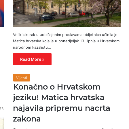
Velik iskorak u uobičajenim proslavama obljetnica učinila je
Matica hrvatska koja je u ponedjeljak 13. lipnja u Hrvatskom
narodnom kazalištu…
Read More »
Vijesti
Konačno o Hrvatskom
jeziku! Matica hrvatska
najavila pripremu nacrta
73
zakona