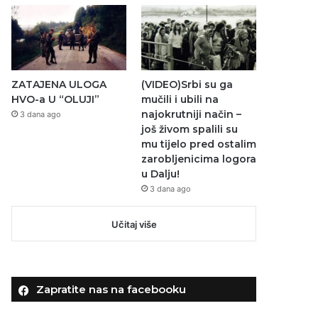
ZATAJENA ULOGA
(VIDEO)Srbi su ga
HVO-a U “OLUJI”
mučili i ubili na
najokrutniji način –
3 dana ago
još živom spalili su
mu tijelo pred ostalim
zarobljenicima logora
u Dalju!
3 dana ago
Učitaj više
Zapratite nas na facebooku