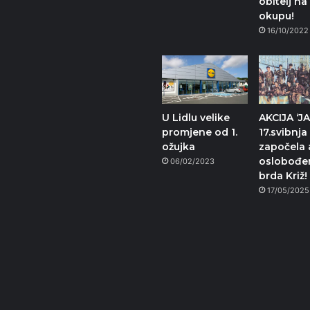
obitelj na
okupu!
16/10/2022
U Lidlu velike
AKCIJA ‘J
promjene od 1.
17.svibnja
ožujka
započela 
oslobođe
06/02/2023
brda Križ!
17/05/2025