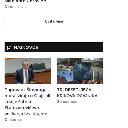
slike Ante Gotovine
20/12/2023
Učitaj više
NAJNOVIJE
Pupovac i Šimpraga
TRI DESETLJEĆA
moraliziraju o Oluji, ali
KRIKOVA OČAJNIKA
i dalje šute o
3 dana ago
Stanivukovićevu
veličanju tzv. Krajine
1 dan ago