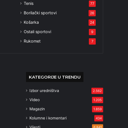
Tenis
77
Borilački sportovi
26
Košarka
24
Ostali sportovi
9
Rukomet
7
KATEGORIJE U TRENDU
Izbor uredništva
2.562
Video
1.205
Magazin
1.859
Kolumne i komentari
434
Vijesti
6.841