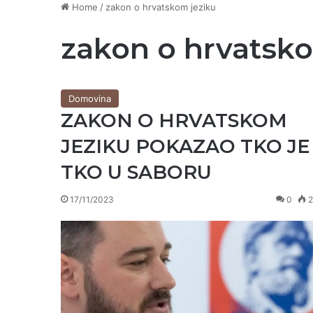
Home
/
zakon o hrvatskom jeziku
zakon o hrvatsk
Domovina
ZAKON O HRVATSKOM
JEZIKU POKAZAO TKO JE
TKO U SABORU
17/11/2023
0
2