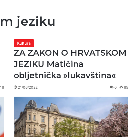
om jeziku
Kultura
ZA ZAKON O HRVATSKOM
JEZIKU Matičina
obljetnička »lukavština«
16
21/06/2022
0
65