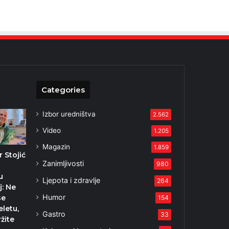
Categories
Izbor uredništva
2.562
Video
1.205
Magazin
1.859
 Stojić
Zanimljivosti
980
u
Ljepota i zdravlje
264
: Ne
Humor
se
154
eletu,
Gastro
33
žite