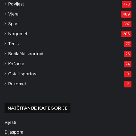
Povijest
778
Vjera
489
Sport
387
Nogomet
206
Tenis
77
Borilački sportovi
26
Košarka
24
Ostali sportovi
9
Rukomet
7
NAJČITANIJE KATEGORIJE
Vijesti
Dijaspora