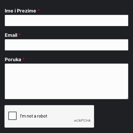
Ime i Prezime
*
Email
*
Poruka
*