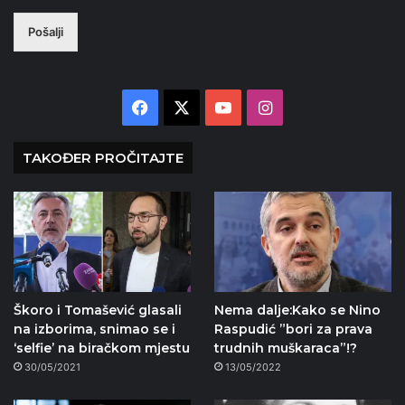
Pošalji
Facebook
X
YouTube
Instagram
TAKOĐER PROČITAJTE
Škoro i Tomašević glasali
Nema dalje:Kako se Nino
na izborima, snimao se i
Raspudić ”bori za prava
‘selfie’ na biračkom mjestu
trudnih muškaraca”!?
30/05/2021
13/05/2022