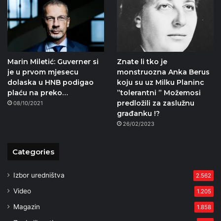
Marin Miletić: Guverner si
Znate li tko je
je u prvom mjesecu
monstruozna Anka Berus
dolaska u HNB podigao
koju su uz Milku Planinc
plaću na preko…
”tolerantni ” Možemosi
predložili za zaslužnu
08/10/2021
građanku !?
26/02/2023
Categories
Izbor uredništva
2.562
Video
1.205
Magazin
1.858