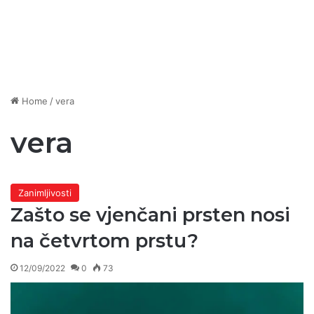
Home
/
vera
vera
Zanimljivosti
Zašto se vjenčani prsten nosi
na četvrtom prstu?
12/09/2022
0
73