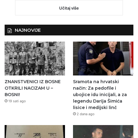
Učitaj više
NAJNOVIJE
ZNANSTVENICI IZ BOSNE
Sramota na hrvatski
OTKRILI NACIZAM U –
način: Za pedofile i
BOSNI!
ubojice idu inicijali, a za
legendu Darija Šimića
19 sati ago
lisice i medijski linč
2 dana ago