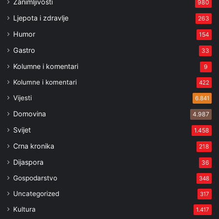
Zanimljivosti
980
Ljepota i zdravlje
263
Humor
154
Gastro
33
Kolumne i komentari
9
Kolumne i komentari
422
Vijesti
6.841
Domovina
4.987
Svijet
1.458
Crna kronika
218
Dijaspora
36
Gospodarstvo
348
Uncategorized
317
Kultura
1.417