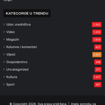
KATEGORIJE U TRENDU
Izbor uredništva
2.562
Video
1.205
Magazin
1.858
Kolumne i komentari
422
Vijesti
6.841
Gospodarstvo
348
Uncategorized
317
Kultura
1.417
Sport
387
© Copyright 2026, Sva prava pridržana |
Imate potrebu za