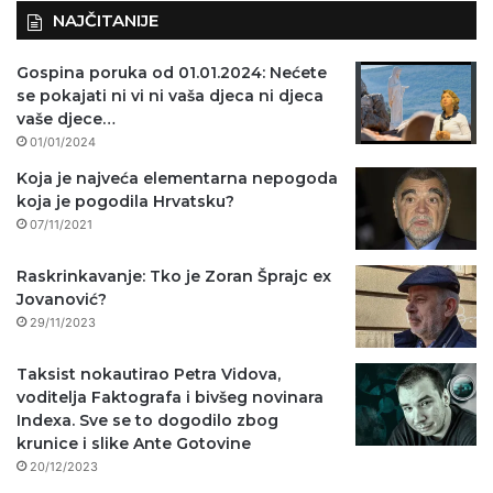
NAJČITANIJE
Gospina poruka od 01.01.2024: Nećete
se pokajati ni vi ni vaša djeca ni djeca
vaše djece…
01/01/2024
Koja je najveća elementarna nepogoda
koja je pogodila Hrvatsku?
07/11/2021
Raskrinkavanje: Tko je Zoran Šprajc ex
Jovanović?
29/11/2023
Taksist nokautirao Petra Vidova,
voditelja Faktografa i bivšeg novinara
Indexa. Sve se to dogodilo zbog
krunice i slike Ante Gotovine
20/12/2023