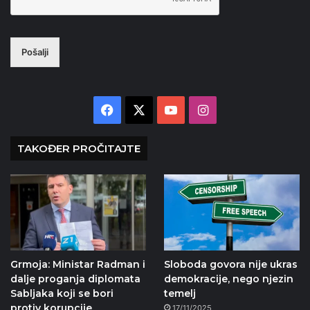
Pošalji
Facebook
X
YouTube
Instagram
TAKOĐER PROČITAJTE
Grmoja: Ministar Radman i
Sloboda govora nije ukras
dalje proganja diplomata
demokracije, nego njezin
Sabljaka koji se bori
temelj
protiv korupcije
17/11/2025