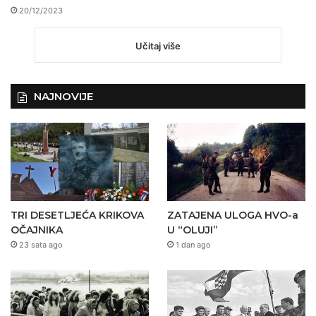
20/12/2023
Učitaj više
NAJNOVIJE
TRI DESETLJEĆA KRIKOVA
ZATAJENA ULOGA HVO-a
OČAJNIKA
U “OLUJI”
23 sata ago
1 dan ago