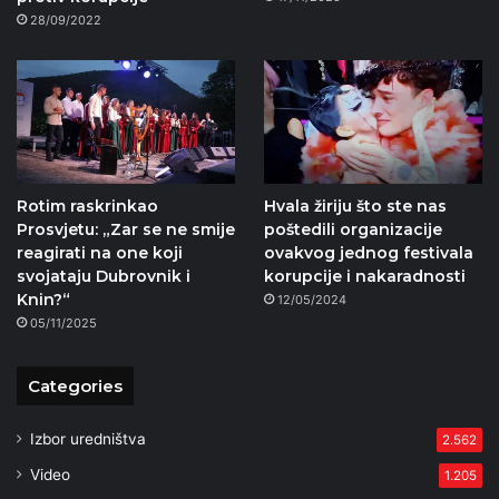
28/09/2022
Rotim raskrinkao
Hvala žiriju što ste nas
Prosvjetu: „Zar se ne smije
poštedili organizacije
reagirati na one koji
ovakvog jednog festivala
svojataju Dubrovnik i
korupcije i nakaradnosti
Knin?“
12/05/2024
05/11/2025
Categories
Izbor uredništva
2.562
Video
1.205