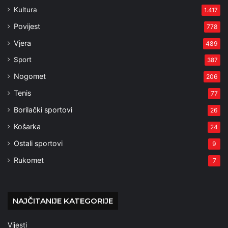
Kultura
1.417
Povijest
778
Vjera
489
Sport
387
Nogomet
206
Tenis
77
Borilački sportovi
26
Košarka
24
Ostali sportovi
9
Rukomet
7
NAJČITANIJE KATEGORIJE
Vijesti