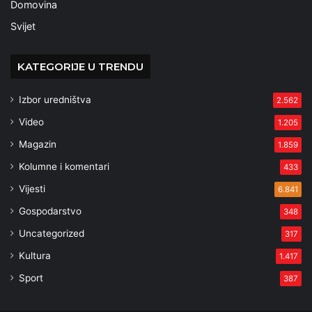
Domovina
Svijet
KATEGORIJE U TRENDU
Izbor uredništva
2.562
Video
1.205
Magazin
1.859
Kolumne i komentari
433
Vijesti
6.841
Gospodarstvo
348
Uncategorized
317
Kultura
1.417
Sport
387