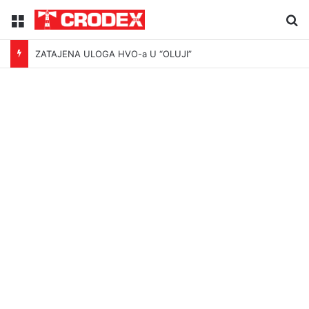
Menu
Tr
ZATAJENA ULOGA HVO-a U “OLUJI”