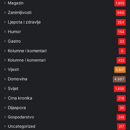
Magazin
1.859
Zanimljivosti
980
Ljepota i zdravlje
264
Humor
154
Gastro
33
Kolumne i komentari
9
Kolumne i komentari
433
Vijesti
6.841
Domovina
4.987
Svijet
1.458
Crna kronika
218
Dijaspora
36
Gospodarstvo
348
Uncategorized
317