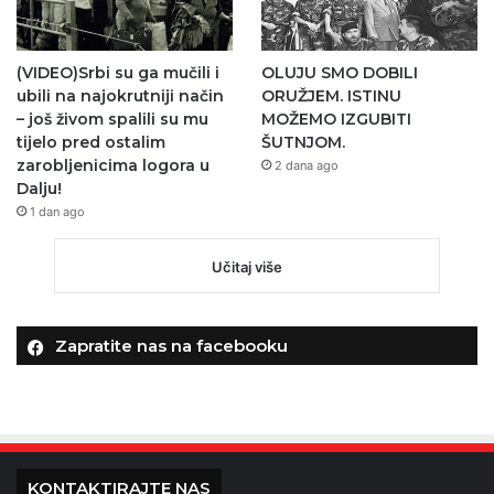
(VIDEO)Srbi su ga mučili i
OLUJU SMO DOBILI
ubili na najokrutniji način
ORUŽJEM. ISTINU
– još živom spalili su mu
MOŽEMO IZGUBITI
tijelo pred ostalim
ŠUTNJOM.
zarobljenicima logora u
2 dana ago
Dalju!
1 dan ago
Učitaj više
Zapratite nas na facebooku
KONTAKTIRAJTE NAS